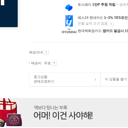
토스페이
1만P 추첨 적립
+ 생애
예스24 현대카드
1~3% YES포
전월 실적 조건 없음
현대백화점카드
앱카드 발급시 1
배송안내
배송비 : 무료
중고상품
이 상품을 팔기
판매요청하기