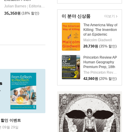
Julian Barnes
Editorial Anagrama
|
Yale University Press
|
35,350
원
(18% 할인)
이 분야 신상품
더보기
The Americna Way of
Killing: The Invention
of an Epidemic
Malcolm Gladwell
20,730
원
(35% 할인)
Princeton Review AP
Human Geography
Premium Prep, 18th
Edition: 6 Practice
The Princeton Review
Tests + Digital
42,560
원
(20% 할인)
Practice Online +
Content Review
학기 할인 이벤트
년 09월 29일