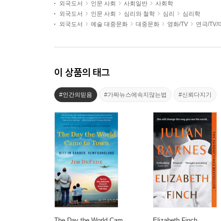
외국도서
인문 사회
사회일반
사회학
외국도서
인문 사회
심리와 철학
심리
심리학
외국도서
예술 대중문화
대중문화
영화/TV
연극/TV
이 상품의 태그
#인간의믿음
#가짜뉴스에속지않는법
#신뢰다지기
The Day the World Cam
Elizabeth Finch