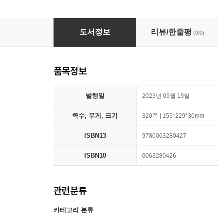
Misbelief: What Makes Rational People Believ
도서정보
리뷰/한줄평
(0/0)
품목정보
발행일
2023년 09월 19일
쪽수, 무게, 크기
320쪽 | 155*229*30mm
ISBN13
9780063280427
ISBN10
0063280426
관련분류
카테고리 분류