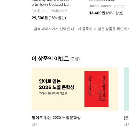
e to Town Updated Editi
Julian Barnes
Vintage Publishing
|
on: 9/11 in Gander, New
Jim Defede
William Morrow & Company
|
14,400
원
(20% 할인)
foundland
29,500
원
(18% 할인)
검색 페이지에서 선택된 태그에 등록된 더 많은 상품을 확인해 
이 상품의 이벤트
(7개)
영어로 읽는 2025 노벨문학상
[
상시
상