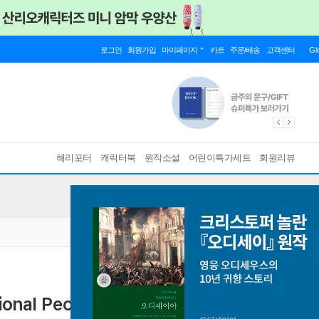
로그인
회원가입
마이페이지
카트
주문/배송
고객센터
Gl
해리포터
캐릭터북
원작소설
어린이특가세트
회원리뷰
onal People Believe Irrational