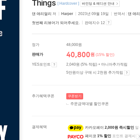
Things
[ Hardcover ]
바인딩 & 에디션 안내
댄 애리얼리
저
Harper
2023년 09월 19일
번역서 :
댄 애
첫번째 리뷰어가 되어주세요.
판매지수 12
정가
48,000원
40,800
원
판매가
(15% 할인)
YES포인트
2,040원 (5% 적립) + 마니아추가적립
5만원이상 구매 시 2천원 추가적립
추가혜택쿠폰
쿠폰받기
주문금액대별 할인쿠폰
결제혜택
카카오페이
2,000원 즉시할인
일
페이코
1% 할인
포인트 결제시