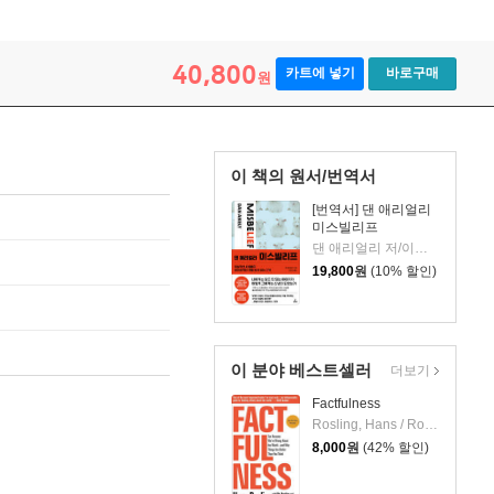
40,800
카트에 넣기
바로구매
원
이 책의 원서/번역서
[번역서] 댄 애리얼리
미스빌리프
댄 애리얼리 저/이경식 역
19,800
원
(10% 할인)
이 분야 베스트셀러
더보기
Factfulness
Rosling, Hans / Ronnlund, Anna Rosling / Rosling, Ola
8,000
원
(42% 할인)