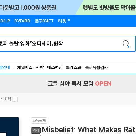
D/LP
DVD/BD
문구
/GIFT
티켓
장안내
채널예스
사락
예스펀딩
클래스24
독서유형검사
RBTI Lab
독서유형검사
크클 심야 독서 모임
OPEN
사회학
소득공제
Misbelief: What Makes Rati
외서