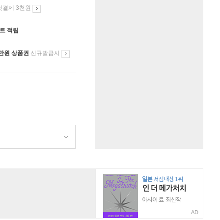
첫결제 3천원
인트 적립
만원 상품권
신규발급시
AD