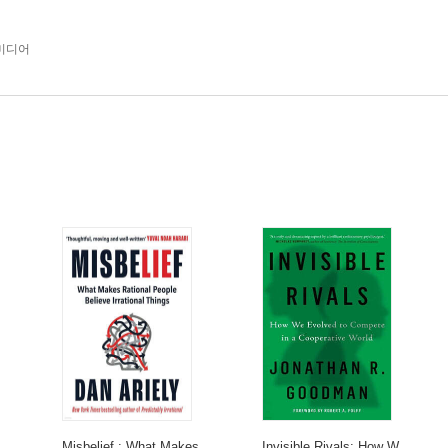
/미디어
Misbelief : What Makes
Invisible Rivals: How W