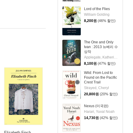
Lord of the Flies
William Golding
8,200
원
(46% 할인)
The One and Only
Ivan : 2013 뉴베리 수
상작
Applegate, Katherine / Castelao, Patricia
8,100
원
(47% 할인)
Wild: From Lost to
Found on the Pacific
Crest Trail
Strayed, Cheryl
20,800
원
(20% 할인)
Nexus (미국판)
Harari, Yuval Noah
14,730
원
(42% 할인)
Elizabeth Finch