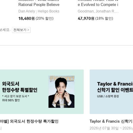
Rational People Believe
e Evolved to Compete i
Irrational Things
n a Cooperative World
Dan Ariely
Heligo Books
Goodman, Jonathan R. / Foley, Robert A.
|
18,480
원
(20% 할인)
47,970
원
(18% 할인)
보세요.
전체보기
분야별] 외국도서 한정수량 특가할인
Taylor & Francis 신
시
2026년 07월 30일 ~ 2026