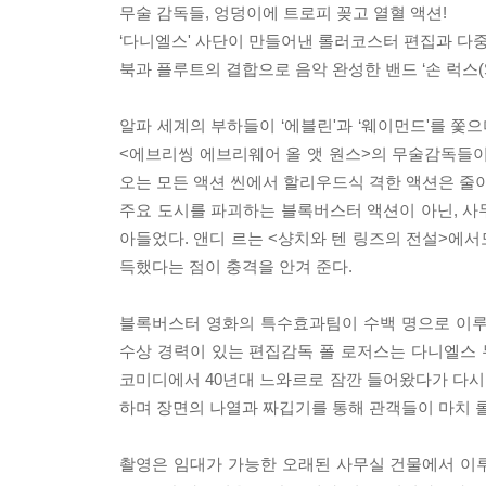
무술 감독들, 엉덩이에 트로피 꽂고 열혈 액션!
‘다니엘스' 사단이 만들어낸 롤러코스터 편집과 다
북과 플루트의 결합으로 음악 완성한 밴드 ‘손 럭스(Son
알파 세계의 부하들이 ‘에블린'과 ‘웨이먼드'를 쫓
<에브리씽 에브리웨어 올 앳 원스>의 무술감독들이다
오는 모든 액션 씬에서 할리우드식 격한 액션은 줄이
주요 도시를 파괴하는 블록버스터 액션이 아닌, 사
아들었다. 앤디 르는 <샹치와 텐 링즈의 전설>에서
득했다는 점이 충격을 안겨 준다.
블록버스터 영화의 특수효과팀이 수백 명으로 이루어
수상 경력이 있는 편집감독 폴 로저스는 다니엘스 듀
코미디에서 40년대 느와르로 잠깐 들어왔다가 다시 
하며 장면의 나열과 짜깁기를 통해 관객들이 마치 
촬영은 임대가 가능한 오래된 사무실 건물에서 이루