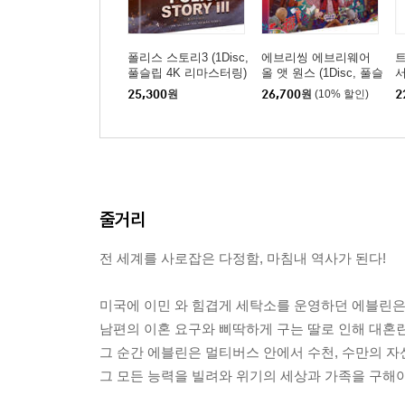
폴리스 스토리3 (1Disc,
에브리씽 에브리웨어
트
풀슬립 4K 리마스터링)
올 앳 원스 (1Disc, 풀슬
서
: 블루레이
립 일반판) : 블루레이
25,300
원
26,700
원
(10% 할인)
2
줄거리
전 세계를 사로잡은 다정함, 마침내 역사가 된다!
미국에 이민 와 힘겹게 세탁소를 운영하던 에블린은
남편의 이혼 요구와 삐딱하게 구는 딸로 인해 대혼
그 순간 에블린은 멀티버스 안에서 수천, 수만의 자
그 모든 능력을 빌려와 위기의 세상과 가족을 구해야