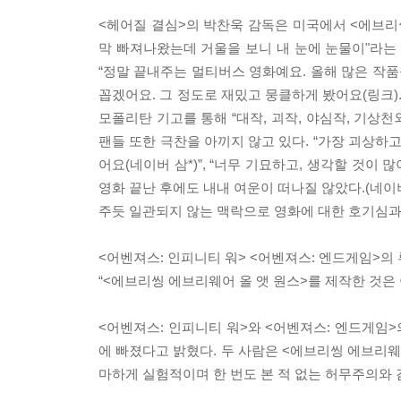
<헤어질 결심>의 박찬욱 감독은 미국에서 <에브리
막 빠져나왔는데 거울을 보니 내 눈에 눈물이"라는 
“정말 끝내주는 멀티버스 영화예요. 올해 많은 작
꼽겠어요. 그 정도로 재밌고 뭉클하게 봤어요(링크)
모폴리탄 기고를 통해 “대작, 괴작, 야심작, 기상
팬들 또한 극찬을 아끼지 않고 있다. “가장 괴상하고
어요(네이버 삼*)”, “너무 기묘하고, 생각할 것이 많아
영화 끝난 후에도 내내 여운이 떠나질 않았다.(네이버 
주듯 일관되지 않는 맥락으로 영화에 대한 호기심과
<어벤져스: 인피니티 워> <어벤져스: 엔드게임>의
“<에브리씽 에브리웨어 올 앳 원스>를 제작한 것은 
<어벤져스: 인피니티 워>와 <어벤져스: 엔드게임>
에 빠졌다고 밝혔다. 두 사람은 <에브리씽 에브리웨
마하게 실험적이며 한 번도 본 적 없는 허무주의와 