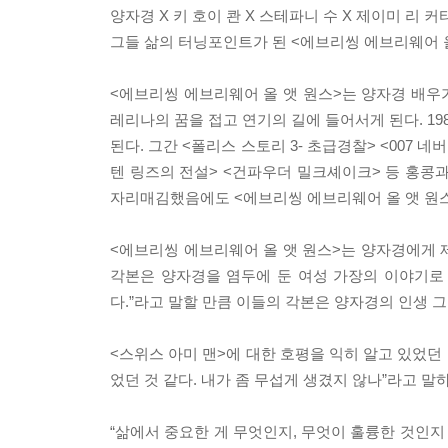
양자경 X 키 호이 콴 X 스테파니 수 X 제이미 리 커
그들 삶의 터닝포인트가 된 <에브리씽 에브리웨어 올
<에브리씽 에브리웨어 올 앳 원스>는 양자경 배우가
레리나의 꿈을 접고 연기의 길에 들어서게 된다. 19
된다. 그간 <폴리스 스토리 3- 초급경찰> <007 
텐 링즈의 전설> <건파우더 밀크셰이크> 등 홍콩
자리매김했음에도 <에브리씽 에브리웨어 올 앳 원스
<에브리씽 에브리웨어 올 앳 원스>는 양자경에게 제
각본은 양자경을 염두에 둔 여성 가장의 이야기로 
다.”라고 말할 만큼 이들의 각본은 양자경의 인생 그
<스위스 아미 맨>에 대한 호평을 익히 알고 있었던
었던 것 같다. 내가 좀 무섭게 생겼지 않나”라고 
“삶에서 중요한 게 무엇인지, 무엇이 훌륭한 것인