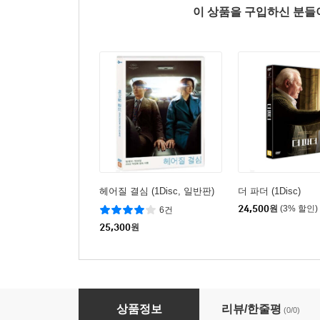
이 상품을 구입하신 분
헤어질 결심 (1Disc, 일반판)
더 파더 (1Disc)
24,500
원
(3% 할인)
6건
25,300
원
에브리씽 에브리웨어 올 앳 원스 (1Disc)
상품정보
리뷰/한줄평
(0/0)