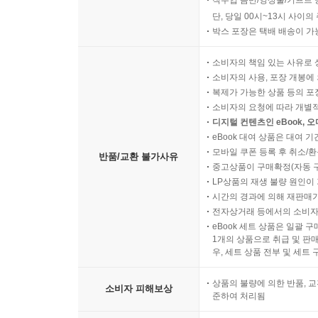
직수입 음반/영상물/기프트 
단, 당일 00시~13시 사이
박스 포장은 택배 배송이 가
소비자의 책임 있는 사유로 
소비자의 사용, 포장 개봉에 
복제가 가능한 상품 등의 포장을 
소비자의 요청에 따라 개별
디지털 컨텐츠인 eBook, 
eBook 대여 상품은 대여 기
모바일 쿠폰 등록 후 취소/환
반품/교환 불가사유
중고상품이 구매확정(자동 
LP상품의 재생 불량 원인이 기
시간의 경과에 의해 재판매가
전자상거래 등에서의 소비자
eBook 세트 상품은 일괄 
1개의 상품으로 취급 및 판매
우, 세트 상품 전부 및 세트
상품의 불량에 의한 반품, 교
소비자 피해보상
준하여 처리됨