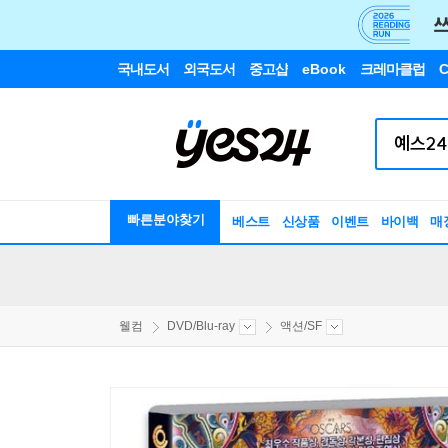
국내도서
외국도서
중고샵
eBook
크레마클럽
C
빠른분야찾기
베스트
신상품
이벤트
바이백
매
웰컴
DVD/Blu-ray
액션/SF