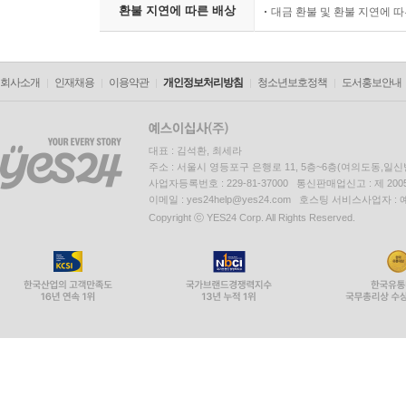
환불 지연에 따른 배상
대금 환불 및 환불 지연에 
회사소개
인재채용
이용약관
개인정보처리방침
청소년보호정책
도서홍보안내
대표 : 김석환, 최세라
주소 : 서울시 영등포구 은행로 11, 5층~6층(여의도동,일신
사업자등록번호 : 229-81-37000 통신판매업신고 : 제 200
이메일 : yes24help@yes24.com 호스팅 서비스사업자 :
Copyright ⓒ YES24 Corp. All Rights Reserved.