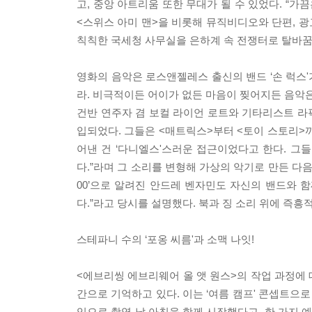
고, 중앙 아트리움 또한 무대가 될 수 있었다. “
<스위스 아미 맨>을 비롯해 뮤직비디오와 단편, 광
칙칙한 국세청 사무실을 은하계 속 전쟁터로 탈바꿈
영화의 음악은 로스앤젤레스 출신의 밴드 ‘손 럭스'
라. 비극적이든 어이가 없든 마음이 찢어지든 음악은
건반 연주자 겸 보컬 라이언 로트와 기타리스트 라픽
입되었다. 그들은 <매트릭스>부터 <토이 스토리>
어낸 건 ‘다니엘스'스러운 접근이었다고 한다. 그들
다.”라며 그 소리를 변형해 가상의 악기로 만든 다음
00’으로 알려진 안드레 벤자민도 자신의 밴드와 함
다.”라고 당시를 설명했다. 북과 징 소리 위에 즉
스테파니 수의 ‘포옹 씨름'과 소맥 나잇!
<에브리씽 에브리웨어 올 앳 원스>의 작업 과정에
간으로 기억하고 있다. 이는 ‘여름 캠프' 콘셉트으
임으로 촬영 날 아침을 함께 시작했다고. 한 가지 