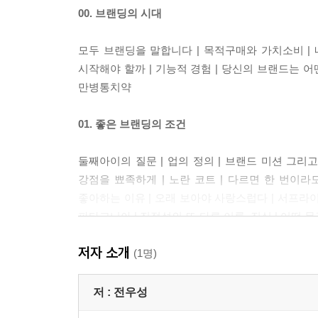
00. 브랜딩의 시대
모두 브랜딩을 말합니다 | 목적구매와 가치소비 | 내
시작해야 할까 | 기능적 경험 | 당신의 브랜드는 어
만병통치약
01. 좋은 브랜딩의 조건
둘째아이의 질문 | 업의 정의 | 브랜드 미션 그리고
강점을 뾰족하게 | 노란 코트 | 다르면 한 번이라도
좋아하는 이유 | 오래 보아야 사랑스럽다 | 서프라이
파타고니아 | 진정성의 또 다른 이름, 진심 | 어떤 문장으로 담을까
the light
저자 소개
(1명)
02. 마음을 움직이는 일
저 :
전우성
브랜딩과 연애의 공통점 | 니즈에 대하여 | 고객, 그