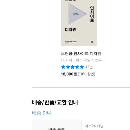
브랜딩·인사이트·디자인
터너 더크워스,자일스 링우드 저/정상희 역
|
12건
18,000
원
(10% 할인)
배송/반품/교환 안내
배송 안내
예스24 배송
배송 구분