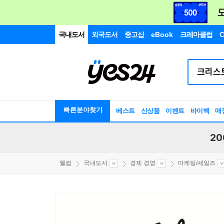
국내도서
외국도서
중고샵
eBook
크레마클럽
C
빠른분야찾기
베스트
신상품
이벤트
바이백
매
20
웰컴
국내도서
경제 경영
마케팅/세일즈