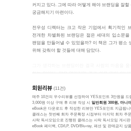
커지고 있다. 그에 따라 어떻게 해야 브랜딩을 잘할
스까지요. 지금도 장기하는 처음 정한 노선을 잘 
궁금해지기 마련이다.
더라고요. 그럴 정도로 장기하는 그다운 모습을 꾸
요. 제가 장기하 이야기를 하는 이유가 여기 있습
전우성 디렉터는 크고 작은 기업에서 획기적인 브
무언가가 있어야 그에 대한 사람들의 생각과 인상도
전개한 차별화된 브랜딩은 젊은 세대의 입소문을 
---「01. 좋은 브랜딩의 조건 ‘장기하를 좋아하는 
팬덤을 만들어낼 수 있었을까? 이 책은 그가 평소
위해 갖춰야 할 것들에 대해 담았다.
몇 년 전 국내 한 편집숍에서 스웨덴 브랜드의 코
그렇게 그 브랜드에 관심을 갖게 되어 그 후 가끔씩
그가 생각하는 브랜딩이란 결국 사람의 마음을 움
지 않더라고요. 그때 왜 그랬는지 알 수 없지만 
하는 일이다. 말은 멋있지만 결코 쉬운 일이 아니
브랜드에서 저에게 할인쿠폰 코드를 주더라고요. 그런
말고도 내게 남들과 다른 무언가가 있어야 한다. 
나요? 사람뿐 아니라 브랜드에서도 이런 감정을 느
회원리뷰
필요하다. 이것들을 카테고리로 묶어내면 다음과 같
(11건)
가 반드시 있다는 거죠.
매주 10건의 우수리뷰를 선정하여 YES포인트 3만원을 드
---「02. 마음을 움직이는 일 ‘어느 스웨덴 브랜
3,000원 이상 구매 후 리뷰 작성 시
일반회원 300원, 마니아
● 우리만의 핵심경험은 무엇일까?
eBook은 다운로드 후 작성한 리뷰만 YES포인트 지급됩니
● 그것을 어떻게 전달할까?
29CM에 있을 당시 기획했던 ‘브랜드 코멘터리’라
클래스는 첫번째 회차 주문확정 시점부터 마지막 회차 주문
● 어떤 매개체로 전달할까?
사락 독서모임으로 진행된 클래스는 사락 독서모임 게시판
국내외 다양한 브랜드의 탄생부터 그들이 만드는 제
eBook 페이백, CD/LP, DVD/Blu-ray, 패션 및 판매금
당 브랜드들의 매출이 많이 올랐다고 하더라고요. 