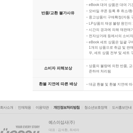
eBook 대여 상품은 대여 기
모바일 쿠폰 등록 후 취소/환
반품/교환 불가사유
중고상품이 구매확정(자동 
LP상품의 재생 불량 원인이 기
시간의 경과에 의해 재판매가
전자상거래 등에서의 소비자
eBook 세트 상품은 일괄 
1개의 상품으로 취급 및 판매
우, 세트 상품 전부 및 세트
상품의 불량에 의한 반품, 교
소비자 피해보상
준하여 처리됨
환불 지연에 따른 배상
대금 환불 및 환불 지연에 
회사소개
인재채용
이용약관
개인정보처리방침
청소년보호정책
도서홍보안내
대표 : 김석환, 최세라