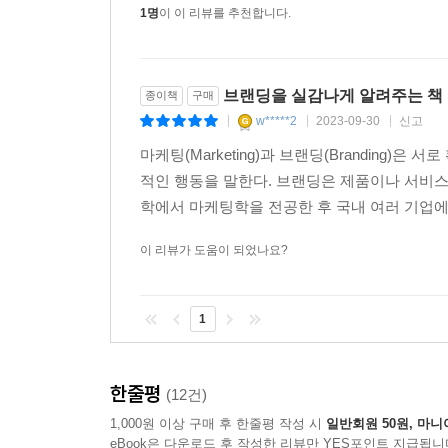
나열하는 식이죠. 그보다는 자신이 진행한 프로젝트
1명
이 이 리뷰를 추천합니다.
이 더 중요합니다. 이력서에서 자신을 매력적으로 
습니다. 적어도 브랜딩을 하겠다는 분들의 이력서라면
브랜딩을 실감나게 알려주는 책
종이책
구매
---「05. 브랜드를 만들고 알리는 사람들 ‘이력서’」중에서
w*****2
2023-09-30
신고
|
|
|
마케팅(Marketing)과 브랜딩(Branding
적인 행동을 말한다. 브랜딩은 제품이나 서비스의
학에서 마케팅학을 전공한 후 국내 여러 기업에서
이 리뷰가 도움이 되었나요?
1
한줄평
(12건)
1,000원 이상 구매 후 한줄평 작성 시
일반회원 50원, 마니
eBook은 다운로드 후 작성한 리뷰만 YES포인트 지급됩니