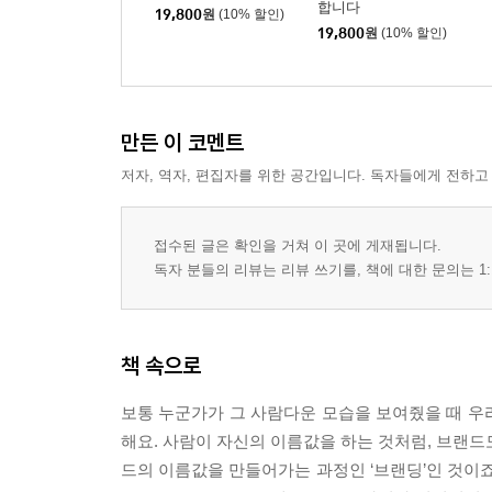
다양한 경험은 중요합니다 | 좋은 기획은 사무실에서
합니다
19,800
원
(10% 할인)
19,800
원
(10% 할인)
보이는 이유 | 동네 라멘집에서 | 경험의 도구 | 회
시대의 브랜딩 | MZ세대가 열광하는 브랜드는 무엇이
선언
만든 이 코멘트
05. 브랜드를 만들고 알리는 사람들
저자, 역자, 편집자를 위한 공간입니다. 독자들에게 전하고
브랜딩이 세상에 어떻게 기여할 수 있을까 | 또 다른
브랜딩 디렉터 | 브랜딩 디렉터와 브랜드 마케터 | 
접수된 글은 확인을 거쳐 이 곳에 게재됩니다.
현실조언 | 무제 | 트렌드를 알아야 하는 이유 | 그러나
독자 분들의 리뷰는 리뷰 쓰기를, 책에 대한 문의는 1:
생각 1 | 평판에 대한 생각 2 | 브런치를 시작한 
그들의 처음 | 전문가라는 호칭 | 우리 브랜드는 지
생각 | 브랜딩이 쉽지 않은 이유 | 중요한 건 꺾이지 
책 속으로
에필로그 | 또 하나의 응원
보통 누군가가 그 사람다운 모습을 보여줬을 때 우
해요. 사람이 자신의 이름값을 하는 것처럼, 브랜드
드의 이름값을 만들어가는 과정인 ‘브랜딩’인 것이