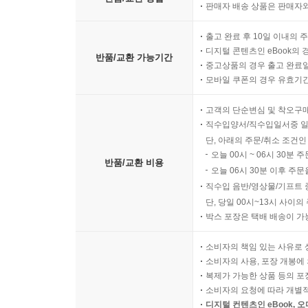
판매자 배송 상품은 판매자와
출고 완료 후 10일 이내의 
디지털 콘텐츠인 eBook의 
반품/교환 가능기간
중고상품의 경우 출고 완료일
모바일 쿠폰의 경우 유효기간(
고객의 단순변심 및 착오구
직수입양서/직수입일서중 일
단, 아래의 주문/취소 조건인
오늘 00시 ~ 06시 30분 
반품/교환 비용
오늘 06시 30분 이후 주문
직수입 음반/영상물/기프트 
단, 당일 00시~13시 사이
박스 포장은 택배 배송이 가
소비자의 책임 있는 사유로 
소비자의 사용, 포장 개봉에 
복제가 가능한 상품 등의 포장을 
소비자의 요청에 따라 개별
디지털 컨텐츠인 eBook, 