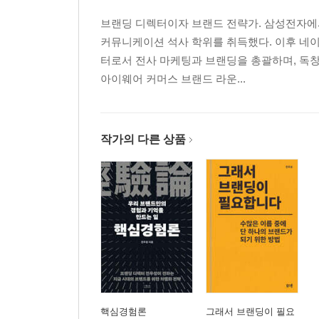
논리와 직관 | 어느 스웨덴 브랜드의 할인코드명 | 
브랜딩 디렉터이자 브랜드 전략가. 삼성전자에
그리고 2등의 브랜딩 | 브랜딩과 마케팅의 차이 | 
커뮤니케이션 석사 학위를 취득했다. 이후 네이
| 지그재그와 윤여정 배우 | 세대가 아닌 취향 | 
터로서 전사 마케팅과 브랜딩을 총괄하며, 독
어느 키즈용품 매장 | 우리 브랜드의 본질을 알리고 있
아이웨어 커머스 브랜드 라운...
03. 인식을 만드는 일
TV 광고와 브랜딩 | 무엇을 위한 소셜미디어인가 |
작가의 다른 상품
말과 글 | 티파니와 배달의민족 | 비주얼 아이덴티티
가심비 | 수치의 딜레마 | 반응의 가속도 | 천천히 
디자인 | 감각 | 고백 | 인터널 브랜딩 | 멋진 브랜드
페리에 | 성공사례에 대한 생각 | 무제 | 제품에 대한
04. 우리가 기억해야 할 것
평범함을 알면 | 간극 좁히기 | 보이는 것과 보이지 
뾰족하고 선명하게 | 뾰족한 못과 뭉툭한 못 | 욕심 
핵심경험론
그래서 브랜딩이 필요