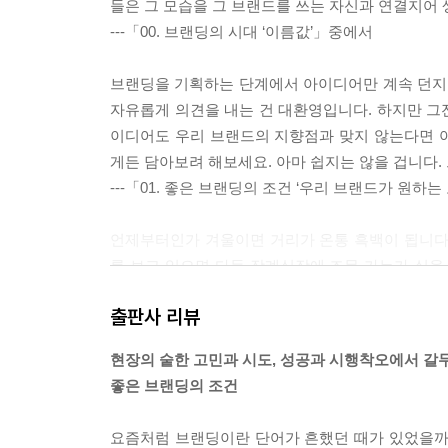
들은 그 모습을 그 브랜드를 쓰는 자신과 연결지어 
---「00. 브랜딩의 시대 ‘이름값’」중에서
브랜딩을 기획하는 단계에서 아이디어만 계속 던지는 
자유롭게 의견을 내는 건 대환영입니다. 하지만 그
이디어도 우리 브랜드의 지향점과 맞지 않는다면 
게든 담아보려 해보세요. 아마 쉽지는 않을 겁니다.
---「01. 좋은 브랜딩의 조건 ‘우리 브랜드가 원하
언제부터인가 겨울이면 거리가 온통 흑백이 됩니다
를 보고 있으면 다들 장례식장에 조문 가는가 싶을
검은색 무리 중 한 명으로 보이고 싶지 않았어요. 
출판사 리뷰
그 코트를 입고 나서면 지인들이 모두 한마디씩 옷
번 더 관심을 가졌다는 뜻입니다.
현장의 숱한 고민과 시도, 성공과 시행착오에서 갈
---「01. 좋은 브랜딩의 조건 ‘노란 코트’」중에서
좋은 브랜딩의 조건
장기하와 얼굴들의 첫 앨범 ‘싸구려 커피’를 듣고 
요즘처럼 브랜딩이란 단어가 흔했던 때가 있었을까
습니다. 자연스레 이 가수가 하는 활동에 관심을 갖