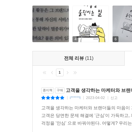
---「04. 우리가 기억해야 할 것 ‘과정을 빛나는 결
기계가 사람의 많은 것을 대체하는 시대라 하지만
어렵고도 매력적인 것 아닐까. 브랜딩의 세계에서
저는 주로 잡지와 핀터레스트 앱에서 영감을 많이
자기만의 브랜드를 알리고자 노력하는 이들을 위한 
리즘은 대단해서 제가 관심 있는 이미지들을 저장하
대한 컨셉도 떠오르고 이것들을 어떤 방식으로 구
4
6
다른 이야기지만요. 제 상상속에는 여러 브랜드가 
는 물론 비밀입니다.
---「04. 우리가 기억해야 할 것 ‘핀터레스트’」중에
전체 리뷰
(11)
우리도 브랜딩이 필요한데 회사를 설득하는 게 쉽지
1
앞으로 브랜딩 커리어를 쌓고 싶은 분이라면 이미
회사로 이직할 것을 권하고 싶습니다. 회사의 규모
고객을 생각하는 마케터와 브랜
종이책
구매
하지만 그게 경험이나 시간 면에서 더 현명한 결정입
i******t
2023-04-02
신고
|
|
|
니즈가 분명한 기업, 브랜딩에 투자하고 싶은 곳으로
고객을 생각하는 마케터와 브랜더들의 마음이 
---「05. 브랜드를 만들고 알리는 사람들 ‘커리어
고객은 당면한 문제 해결에 '근심'이 가득하고,
걱정을 '안심' 으로 바꿔야된다. 어떻게? 우리는
수많은 이력서를 받아보았지만 안타깝게도 정형화되