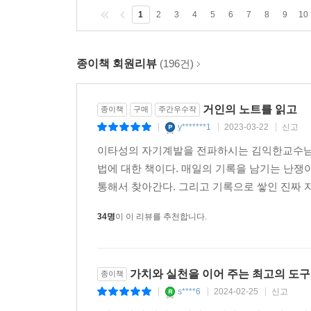
1
2
3
4
5
6
7
8
9
10
종이책 회원리뷰
(196건)
거인의 노트를 읽고
종이책
구매
주간우수작
y*******1
2023-03-22
신고
|
|
|
이타성의 자기계발을 전파하시는 김익한교수님의 
법에 대한 책이다. 매일의 기록을 남기는 난쟁
통해서 찾아간다. 그리고 기록으로 쌓인 진짜 자
34명
이 이 리뷰를 추천합니다.
가치와 실천을 이어 주는 최고의 도구
종이책
s****6
2024-02-25
신고
|
|
|