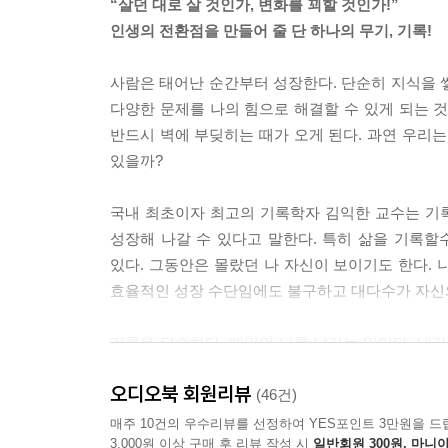
“살던 대로 살 것인가, 변화를 꾀할 것인가!”
인생의 전환점을 만들어 줄 단 하나의 무기, 기록!
사람은 태어난 순간부터 성장한다. 단순히 지식을 
다양한 문제를 나의 힘으로 해결할 수 있게 되는 
반드시 벽에 부딪히는 때가 오게 된다. 과연 우리는
있을까?
국내 최초이자 최고의 기록학자 김익한 교수는 기
성장해 나갈 수 있다고 말한다. 특히 삶을 기록할수
있다. 그동안은 몰랐던 나 자신이 보이기도 한다.
효율적인 성장 수단임에도 불구하고 대다수가 자신
기록은 단순하다. 매일의 나를 남기는 일이다. 내
중요히 여기는지 드러난다. 마음속 깊이 숨어 있던 
오디오북 회원리뷰
결국 기록은 ‘생각’에서 출발한다. 생각은 기록이 되
(46건)
매주 10건의 우수리뷰를 선정하여 YES포인트 3만원을 드
3,000원 이상 구매 후 리뷰 작성 시
일반회원 300원, 마니아
대한민국 1호 기록학자 김익한 교수가 최초로 전하