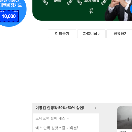
미리듣기
파트너샵
공유하기
이동진 인생작 50%+50% 할인!
오디오북 썸머 페스타
예스 단독 길벗스쿨 기획전!