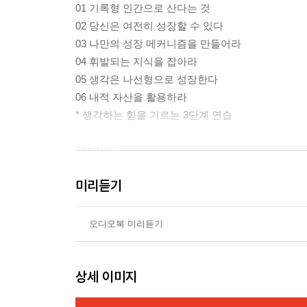
01 기록형 인간으로 산다는 것
02 당신은 여전히 성장할 수 있다
03 나만의 성장 메커니즘을 만들어라
04 휘발되는 지식을 잡아라
05 생각은 나선형으로 성장한다
06 내적 자산을 활용하라
* 생각하는 힘을 기르는 3단계 연습
2장 자유
07 당신의 삶이 공허한 이유
미리듣기
08 진짜 욕망을 찾아가는 과정
09 일하기 싫은 진짜 이유를 찾아라
10 미래가 불안하다면 경험을 기록하라
오디오북 미리듣기
11 인생의 본질은 자유를 찾는 과정이다
12 기록은 나눌수록 확장된다
상세 이미지
* 나를 알아 가는 기록 연습