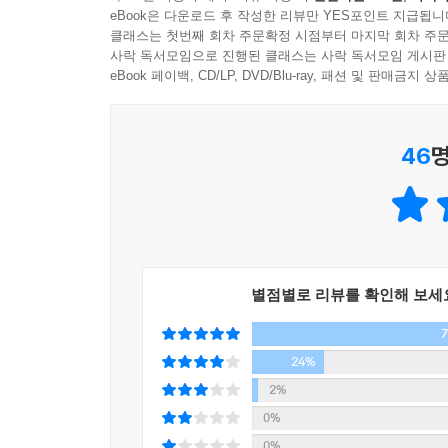
eBook은 다운로드 후 작성한 리뷰만 YES포인트 지급됩니
인생에서 무엇을 기록하고 실천해야 하는지에 대한 
클래스는 첫번째 회차 주문확정 시점부터 마지막 회차 주문
사락 독서모임으로 진행된 클래스는 사락 독서모임 게시판
『거인의 노트』는 대한민국의 기록을 책임져온 국내 
eBook 페이백, CD/LP, DVD/Blu-ray, 패션 및 판매금
단위의 기록 관리에 힘써왔던 그는 이제 개인의 
그동안의 자기 통찰과 몸소 경험했던 변화, 이를 통
46
명
3단계 성장 기록법은 쉽고 간단하며 누구에게나 적
이 책은 총 3부로 구성되어 있다. 1부 〈기록
제시한다. 2부 〈거인의 요약법과 분류법〉에서는
언제든 쉽게 꺼내 볼 수 있으려면 어떻게 분류해야
기록법〉을 담았다. 공부부터 대화, 생각, 일상,
별점별로 리뷰를 확인해 보세
소개한다.
저자는 젊은 시절 역사와 실천 사이에서 방황하던 
24%
학자이자 유튜브 채널과 교육 프로그램을 통해 
2%
때문’이라고 강조한다. 이 책은 사람들이 자신이 남
0%
도와준다. 기록의 진짜 힘을 알게 될 때 기록은
0%