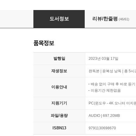
거인의 노트
도서정보
리뷰/한줄평
(46/61)
품목정보
발행일
2023년 03월 17일
재생정보
완독본 | 윤복성 낭독 | 총 5시
배송 없이 구매 후 바로 듣
이용안내
이용기간 제한없음
지원기기
PC(윈도우 - 4K 모니터 미
파일/용량
AUDIO | 697.20MB
ISBN13
9791130698670