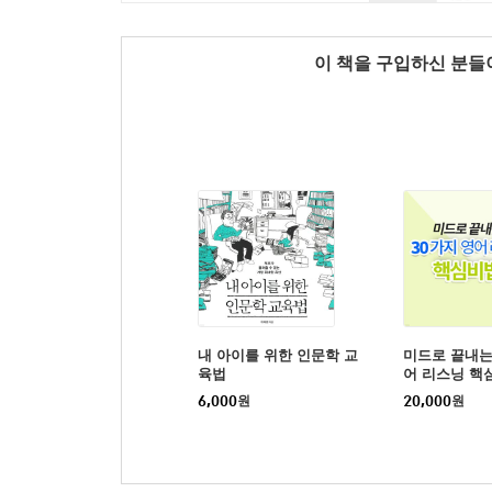
이 책을 구입하신 분
내 아이를 위한 인문학 교
미드로 끝내는
육법
어 리스닝 핵
tep2
6,000
원
20,000
원