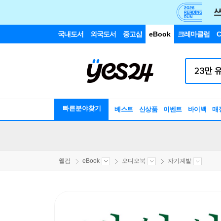
국내도서
외국도서
중고샵
eBook
크레마클럽
C
빠른분야찾기
베스트
신상품
이벤트
바이백
매
웰컴
eBook
오디오북
자기계발