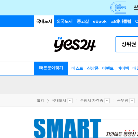
국내도서
외국도서
중고샵
eBook
크레마클럽
C
빠른분야찾기
베스트
신상품
이벤트
바이백
매
웰컴
국내도서
수험서 자격증
공무원