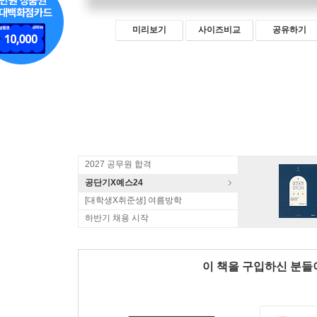
미리보기
사이즈비교
공유하기
2027 공무원 합격
공단기X예스24
[대학생X취준생] 여름방학
하반기 채용 시작
이 책을 구입하신 분