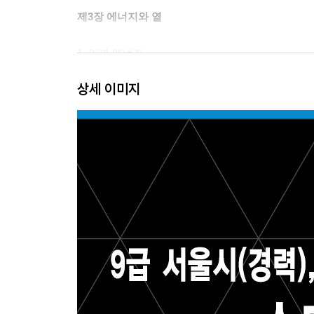
제3장 에너지와 열
1. 일과 에너지
2. 열과 분자운동
상세 이미지
3. 열역학의 법칙
제4장 전기자기학
1. 전기장과 전류
2. 전류에 의한 자기장
3. 전자기 유도
제5장 광학
1. 파동
2. 빛