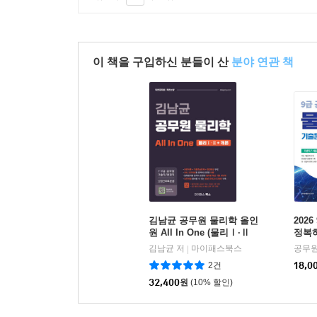
이 책을 구입하신 분들이 산
분야 연관 책
김남균 공무원 물리학 올인
202
원 All In One (물리Ⅰ·Ⅱ
정복하
+개론)
김남균 저
마이패스북스
공무
|
2건
18,0
32,400
원
(10% 할인)