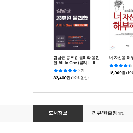
김남균 공무원 물리학 올인
너 자신을 해
원 All In One (물리Ⅰ·Ⅱ
+개론)
2건
18,000
원
(10
32,400
원
(10% 할인)
2023 스마트 9급물리
도서정보
리뷰/한줄평
(0/1)