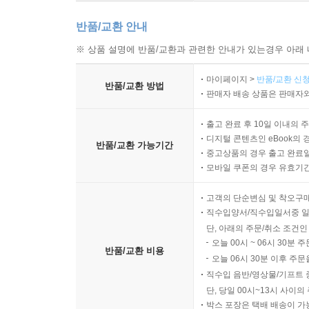
반품/교환 안내
※ 상품 설명에 반품/교환과 관련한 안내가 있는경우 아래 
마이페이지 >
반품/교환 신청
반품/교환 방법
판매자 배송 상품은 판매자와
출고 완료 후 10일 이내의 
디지털 콘텐츠인 eBook의 
반품/교환 가능기간
중고상품의 경우 출고 완료일
모바일 쿠폰의 경우 유효기간(
고객의 단순변심 및 착오구
직수입양서/직수입일서중 일
단, 아래의 주문/취소 조건인
오늘 00시 ~ 06시 30분 
반품/교환 비용
오늘 06시 30분 이후 주문
직수입 음반/영상물/기프트 
단, 당일 00시~13시 사이
박스 포장은 택배 배송이 가