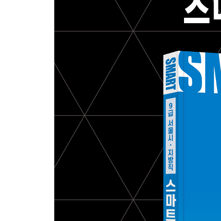
제6장 현대물리
1. 빛과 물질의 이중성
2. 원자의 구조
3. 원자핵
부록1 핵심정리 및 공식집
1. 힘과 운동
2. 일과 에너지
3. 전기와 자기
4. 전자기유도
5. 파동
6. 빛
7. 현대물리
부록2 기출문제
1. 경기도 9급 물리학개론(2014)