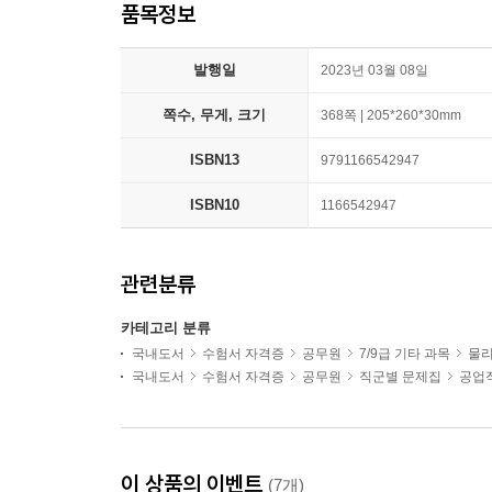
품목정보
발행일
2023년 03월 08일
쪽수, 무게, 크기
368쪽 | 205*260*30mm
ISBN13
9791166542947
ISBN10
1166542947
관련분류
카테고리 분류
국내도서
수험서 자격증
공무원
7/9급 기타 과목
물
국내도서
수험서 자격증
공무원
직군별 문제집
공업
이 상품의 이벤트
(7개)