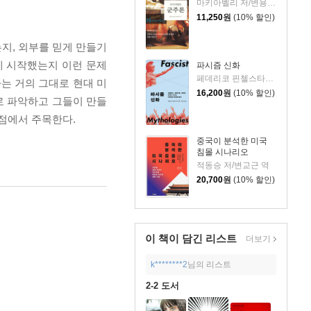
마키아벨리 저/변용란 역/한성철 감수
11,250
원
(10% 할인)
지, 외부를 믿게 만들기
게 시작했는지 이런 문제
파시즘 신화
페데리코 핀첼스타인 저/안규남 역
는 거의 그대로 현대 미
16,200
원
(10% 할인)
로 파악하고 그들이 만들
 점에서 주목한다.
중국이 분석한 미국
침몰 시나리오
적동승 저/변교근 역
20,700
원
(10% 할인)
이 책이 담긴
리스트
더보기
k********2
님의 리스트
2-2 도서