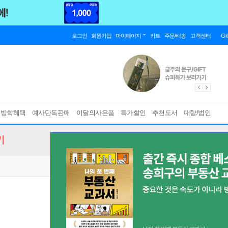
로그인
회원가입
마이페이지
카트
주문/배송
고객센터
Gl
름방학혜택
예사단독판매
이달의사은품
특가할인
추천도서
대량/법인
기