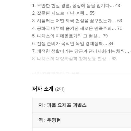
1. 오만한 현실 경멸, 몽상에 몸을 맡기다… 43
2. 잘못된 지도로 떠난 여행… 55
3. 히틀러는 어떤 제국 건설을 꿈꾸었는가… 63
4. 공화국 내부에 숨겨진 새로운 민족주의… 71
5. 나치스의 이데올로기와 그 현실… 79
6. 전쟁 준비가 목적인 독일 경제정책… 84
7. 쾌적한 생활이라는 당근과 관리사회라는 채찍… 
8. 나치스의 대량학살과 강제노동 진상… 93
나치 프로파간다 그 선동
저자 소개
1. 독일 바이마르공화국 탄생에서 제3제국 붕괴까지
(2명)
2. 아돌프 히틀러의 제1차 세계대전… 108
3. 독일혁명과 그 반동… 118
저 :
파울 요제프 괴벨스
4. 독일 바이마르공화국의 혼란… 129
5. 공화국 안정기에서 세계대공황으로… 141
역 :
추영현
6. 나치당 히틀러 독재의 시작… 155