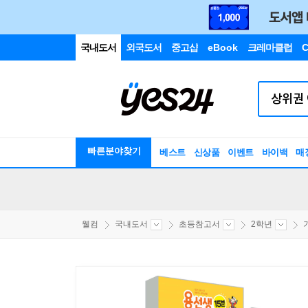
국내도서
외국도서
중고샵
eBook
크레마클럽
C
빠른분야찾기
베스트
신상품
이벤트
바이백
매
웰컴
국내도서
초등참고서
2학년