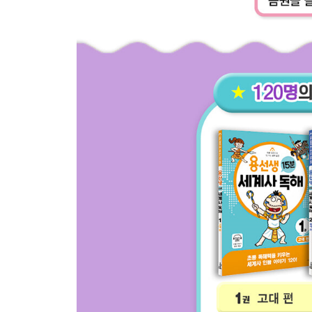
역사 놀이터 키워드 찾기 대작전!
6주
26 아물지 않는 민족의 상처 6·25 전쟁
27 부정 선거 웬 말이냐! 4·19 혁명
28 대한민국 경제 성장의 빛과 그림자
29 남북 정상 회담, 평화에 한 걸음 더 나아가다
30 세계로 뻗어 가는 대한민국
역사 놀이터 키워드로 비밀 숫자 찾기!
찾아보기
사진 제공