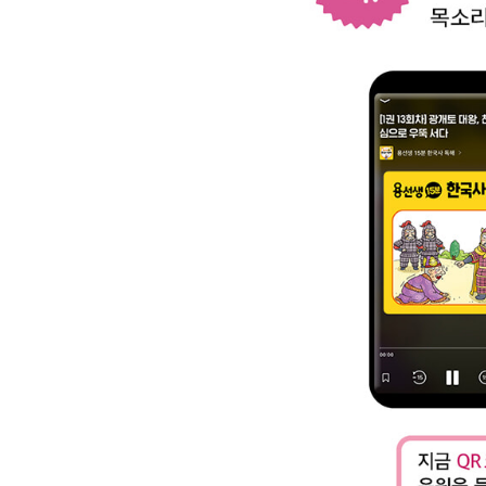
4주
16 민족의 힘을 하나로! 대한민국 임시 정부
17 김좌진, 청산리에서 일본군을 크게 무찌르다
18 신채호, 붓을 들어 민족의 심장을 깨우다
19 일제, 한국의 정신까지 빼앗으려 하다
20 김구, 임시 정부를 끝까지 지켜 내다
역사 놀이터 가로세로 키워드 찾기!
5주
21 윤봉길, 독립의 열망을 세계에 알리다
22 한국광복군, 광복을 위해 끝까지 싸우다
23 38도선을 경계로 남과 북이 나누어지다
24 제헌 국회, 나라의 기틀을 만들어 나가다
25 6·25 전쟁, 남과 북이 총부리를 겨누다