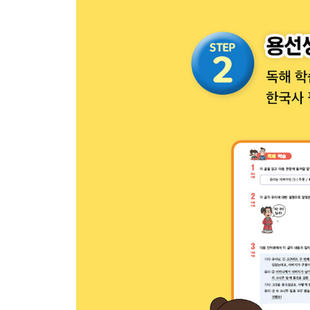
역사 놀이터 키워드 찾기 대작전!
5주
16 손홍록과 안의, 『조선왕조실록』을 지켜 내다!
17 허준, 『동의보감』으로 백성들을 돌보다
18 광해군, 명나라와 후금 사이에서 길을 찾다
19 인조, 청나라에 무릎을 꿇다
20 울릉도와 독도를 지킨 안용복
역사 놀이터 가로세로 키워드 찾기!
6주
26 청나라 여행기를 쓴 실학자 박지원
27 정약용, 백성을 위한 마음을 담아 책을 쓰다
28 김홍도, 백성의 삶을 그림에 담다
29 심청이와 춘향이 이야기를 즐기는 백성들