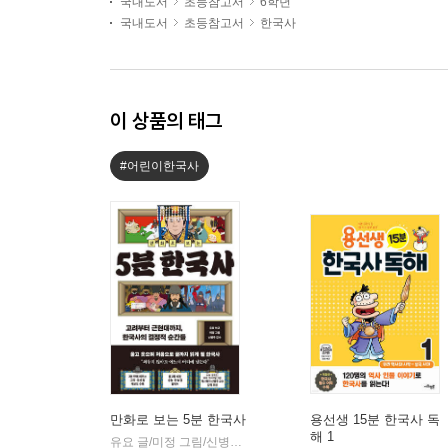
국내도서
초등참고서
6학년
국내도서
초등참고서
한국사
이 상품의 태그
#어린이한국사
만화로 보는 5분 한국사
용선생 15분 한국사 독
해 1
유요 글/미정 그림/신병주 감수
빅피시
|