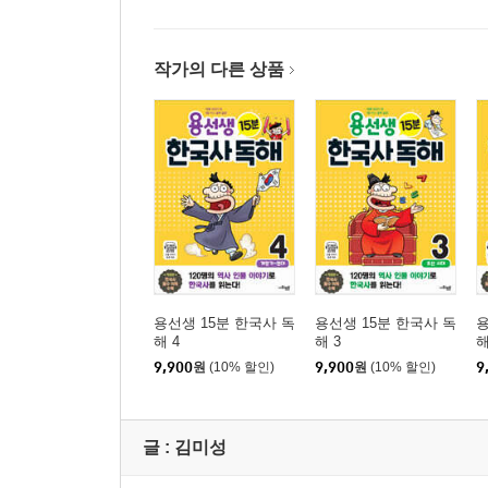
작가의 다른 상품
용선생 15분 한국사 독
용선생 15분 한국사 독
용
해 4
해 3
해
9,900
원
(10% 할인)
9,900
원
(10% 할인)
9
글 :
김미성