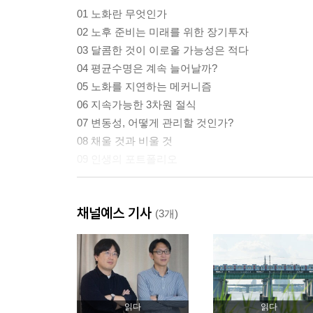
01 노화란 무엇인가
02 노후 준비는 미래를 위한 장기투자
03 달콤한 것이 이로울 가능성은 적다
04 평균수명은 계속 늘어날까?
05 노화를 지연하는 메커니즘
06 지속가능한 3차원 절식
07 변동성, 어떻게 관리할 것인가?
08 채울 것과 비울 것
09 인생의 포트폴리오
2부 질병: 노년의 질병, 어떻게 대비할 것인가
채널예스 기사
(3개)
01 나이는 숫자에 불과할까?
02 만성질환은 대개 노화 축적의 결과다
03 노년기 다약제 사용의 문제
04 오컴의 면도날과 히캄의 격언
05 질병만 보아서는 안 되는 노년의 입원
읽다
읽다