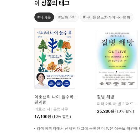
이 상품의 태그
#나이듦
#노화과학
#나이듦은노화가아니라변화
이호선의 나이 들수록 :
질병 해방
관계편
피터 아티아,빌 기퍼드 저/이한음 역
이호선 저
은행나무
|
25,200
원
(10% 할인)
17,100
원
(10% 할인)
검색 페이지에서 선택된 태그에 등록된 더 많은 상품을 확인해 