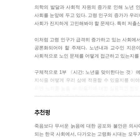
---「pp136~138, 오컴의 면도날과 히캄의 격언」
의학의 발달과 사회적 자원의 증가로 인해 노년 
사회를 눈앞에 두고 있다. 고령 인구의 증가가 우
40세 남자인 C는 별다른 지병 없이 비교적 건강하
사회가 진지하게 고민해봐야 할 문제다. 특히 저출산
고를 받았고, 종합병원에 입원해 첫째 날 간단한 검
할 수 있었다. …… 그러나 C 씨와 동일한 담낭 절
이처럼 고령 인구가 급격히 증가하고 있는 사회에서 ‘
가 경험한 실제 환자다. 84세 여성인 D 할머니는 
공론화되어야 할 주제다. 노년내과 교수인 지은이
었다. 그동안 당뇨, 고혈압과 무릎 관절염, 척추관
사회적으로 노인 문제를 어떻게 접근하고 있는지를
받았는데 이번에 담낭을 절제하기로 했다.
구체적으로 1부 〈시간: 노년을 맞이한다는 것〉
수술은 잘 됐다. 그런데 다음 날부터 할머니는 계속
지식을 어떻게 우리 삶에 적용할 수 있을지를 이
몸에 들어가는 것은 수액과 항생제뿐이었다. 얼마 후
하면 노화를 늦출 수 있을지에 대한 실용적인 팁도
보니 폐를 둘러싸고 있는 흉막 공간에는 물도 찼고,
방지하는 가장 중요한 것은 무엇을 더 먹는 것이 
있다 보니, 엉덩이에는 욕창이 생겼다. 며칠이 지나
서 일어날 힘이 없었다. 죽을 떠먹여드려도 잘 넘기
추천평
2부 〈질병: 노년의 질병, 어떻게 대비할 것인
---「pp149~150, 질병만 보아서는 안 되는 노년
있는 여러 노인의학적 문제들에 대해 짚어본다. 
죽음보다 무서운 늙음에 대한 공포와 불안은 의사
제도가 정착되지 못해 다수의 병을 안고 살아가는
사람이 기계가 아니고 생명체라는 점을 놓치면, 간혹
되는 한국 사회에서, 다가오는 고령화 시대는 모두
약을 함께 복용하는 데서 오는 노년기 다약제 