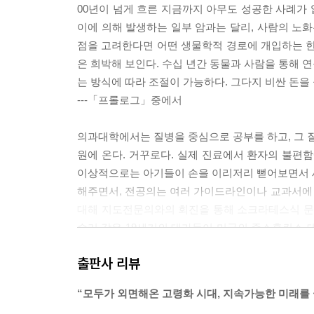
00년이 넘게 흐른 지금까지 아무도 성공한 사례가 
이에 의해 발생하는 일부 암과는 달리, 사람의 노화
점을 고려한다면 어떤 생물학적 경로에 개입하는 한
은 희박해 보인다. 수십 년간 동물과 사람을 통해 
는 방식에 따라 조절이 가능하다. 그다지 비싼 돈을 
---「프롤로그」중에서
의과대학에서는 질병을 중심으로 공부를 하고, 그 질
원에 온다. 거꾸로다. 실제 진료에서 환자의 불편
이상적으로는 아기들이 손을 이리저리 뻗어보면서 세상
해주면서, 전공의는 여러 가이드라인이나 교과서에
대해 지도전문의와의 회진을 통해 소크라테스식 문답
슬러 같은 19세기의 대가들이 미국의 존스홉킨스 
법으로 수련하고 있다. 이런 수련 끝에 의사들의 
출판사 리뷰
이런 생각의 과정을 행동경제학적 방법을 차용해 재미
의사들은 불확실성 속에 경험에 기반한 휴리스틱heur
“모두가 외면해온 고령화 시대, 지속가능한 미래를
고 수치화된 확률 계산을 이용해서 잠정 진단을 수