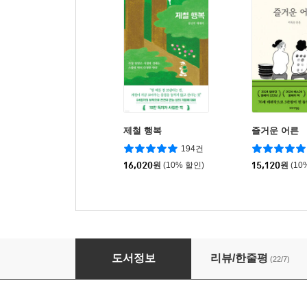
제철 행복
즐거운 어른
194건
16,020
원
(10% 할인)
15,120
원
(10
지속가능한 나이듦
도서정보
리뷰/한줄평
(22/7)