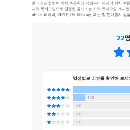
못하게 되는 경우가 생기기도 하고, 젊은이들은 사
클래스는 첫번째 회차 주문확정 시점부터 마지막 회차 주문
사락 독서모임으로 진행된 클래스는 사락 독서모임 게시판
이후 몇 주가 되도록 퇴원하지 못하는 경우도 발생
eBook 페이백, CD/LP, DVD/Blu-ray, 패션 및 판매금
대해 관심이 부족하다 보면 생각보다 간단한 문제로
질병과 사회적 노인 문제 등에 관심을 가져야 하며,
22
명
노년에 대한 천편일률적인 내용의 여느 책들과는 다르
나이듦을 꿈꾸고 설계할 수 있게 도와준다. _ 교보문고 ‘
노년 사회를 위한 개인적, 사회적, 국가적 조언들. 특히 
별점별로 리뷰를 확인해 보세
“노화란 무엇인가에 대한 기초 지식을 습득하고, 
작가의 임상 경험과 해박한 지식을 투영하여 고령사회의
14%
균형 잡히고 통섭적인 시각에서 노쇠와 노화, 그리고 이로
0%
0%
노화를 보다 객관적으로 바라보고 대처할 수 있는 시각
0%