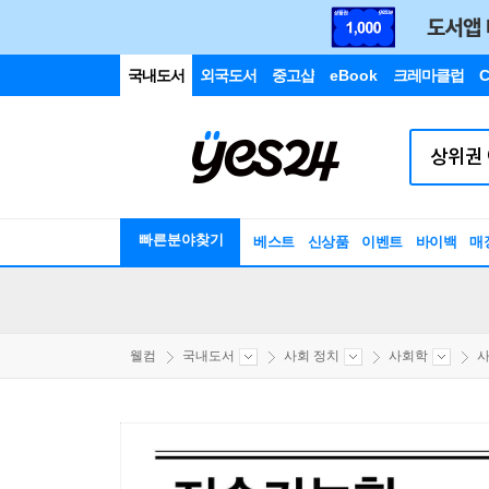
국내도서
외국도서
중고샵
eBook
크레마클럽
C
빠른분야찾기
베스트
신상품
이벤트
바이백
매
웰컴
국내도서
사회 정치
사회학