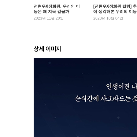
06 AI가 의사를 대체할 수 있을까?
전현우X정희원, 우리의 이
[전현우X정희원 칼럼] 
동은 왜 지옥 같을까
에 생각해본 우리의 이동
07 노쇠를 되돌릴 수 있을까?
2023년 11월 20일
2023년 10월 04일
08 신체적 노쇠를 방어하는 다섯 가지 요소
09 노쇠의 끝과 연명 의료
3부 사회: 초고령 사회의 지속가능한 미래
상세 이미지
01 누가 노인일까?
02 스냅샷의 오류
03 중위 연령과 N포세대
04 인구가 줄면 집이 남을까?
05 고령화 사회와 육류의 미래
06 돌봄이 필요해지는 노년
07 노년 의료 서비스 체계에 명확한 선을 그을 순 
08 노인과 연령주의
에필로그 지속가능한 나이듦에 대하여