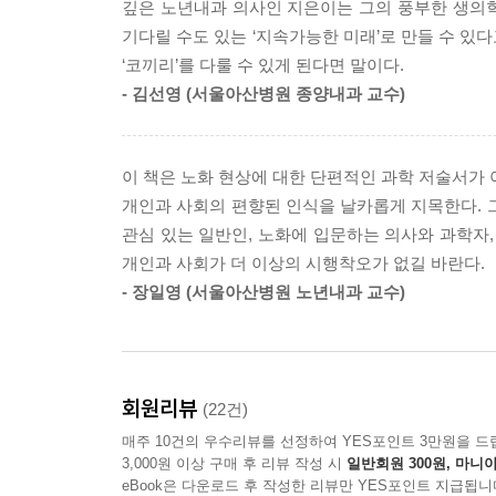
병원과 요양원의) “서비스가 분절되고 중복된 상태
깊은 노년내과 의사인 지은이는 그의 풍부한 생의
대해서도 짚어본다.
원하고, 의료적 처치가 필요한 노인이 요양시설에 입
기다릴 수도 있는 ‘지속가능한 미래’로 만들 수 있
를 들어 오늘은 51만큼 아프니 요양병원으로 가고,
‘코끼리’를 다룰 수 있게 된다면 말이다.
3부 〈사회: 초고령 사회의 지속가능한 미래〉에
스펙트럼 선상에 놓고, 회색 영역에 있는 미충족 수
- 김선영 (서울아산병원 종양내과 교수)
구체적으로 우리 사회가 노인에 대해 어떤 인식을 
그 선을 넘으면 나쁜 것으로 바라보는 시각은 그리
우리가 어떤 조치를 취해야 하는지 등 사회적 이슈와
대 이야기를 떠오르게 한다. 어느 정도 역할을 정립
유연한 치료와 돌봄을 제공할 수 있는 환경을 만드는
이 책은 노화 현상에 대한 단편적인 과학 저술서가 
“나이듦의 문제, 외면이 아니라 우리 사회가 함께 풀
개인과 사회의 편향된 인식을 날카롭게 지목한다. 
---「pp 260~261, 노년 의료 서비스 체계에 명확한 선을
관심 있는 일반인, 노화에 입문하는 의사와 과학자,
지은이는 서울아산병원의 노년내과 교수다. 일반
개인과 사회가 더 이상의 시행착오가 없길 바란다.
노년내과는 왠지 익숙하지 않다. 그만큼 노인의학
- 장일영 (서울아산병원 노년내과 교수)
하지만 우리나라는 2017년에 이미 고령 사회에 
기대수명이 긴 나라가 될 것으로 전망된다. 노인
앞서갔던 나라들은 이미 오래전부터 노인의학을 
선진국에 비해 현저히 낮다. 그러다 보니 노인의
회원리뷰
(22건)
처방은 드물지 않게 문제를 일으킨다.
매주 10건의 우수리뷰를 선정하여 YES포인트 3만원을 드
3,000원 이상 구매 후 리뷰 작성 시
일반회원 300원, 마니아
예를 들어 노화가 진행된 노인에게 부작용이 생기는
eBook은 다운로드 후 작성한 리뷰만 YES포인트 지급됩니