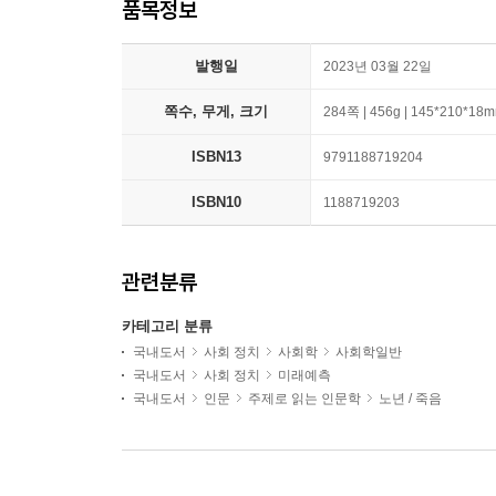
품목정보
발행일
2023년 03월 22일
쪽수, 무게, 크기
284쪽 | 456g | 145*210*18
ISBN13
9791188719204
ISBN10
1188719203
관련분류
카테고리 분류
국내도서
사회 정치
사회학
사회학일반
국내도서
사회 정치
미래예측
국내도서
인문
주제로 읽는 인문학
노년 / 죽음