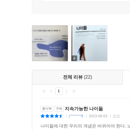
노년내과 의사가 쓴 노화에 관련한 굉장히 좋은 
제도적 보완책, 개인이 할 수 있는 현실적인 노력이 가감 
현직 노년 내과 의사가 친절하게 풀어서 알려주는 노
알라딘 ‘돌*’
4
전체 리뷰
(22)
1
지속가능한 나이듦
종이책
구매
j********8
2023-06-03
신고
|
|
|
나이듦에 대한 우리의 개념은 바뀌어야 한다. 