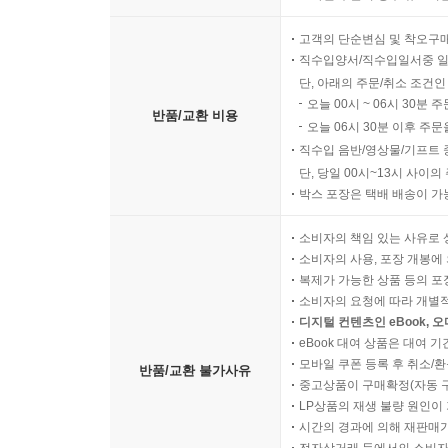
고객의 단순변심 및 착오구
직수입양서/직수입일서중 일
단, 아래의 주문/취소 조건인
오늘 00시 ~ 06시 30분 
반품/교환 비용
오늘 06시 30분 이후 주문
직수입 음반/영상물/기프트 
단, 당일 00시~13시 사이
박스 포장은 택배 배송이 가
소비자의 책임 있는 사유로 
소비자의 사용, 포장 개봉에 
복제가 가능한 상품 등의 포장을 
소비자의 요청에 따라 개별
디지털 컨텐츠인 eBook, 
eBook 대여 상품은 대여 기
모바일 쿠폰 등록 후 취소/환
반품/교환 불가사유
중고상품이 구매확정(자동 
LP상품의 재생 불량 원인이 기
시간의 경과에 의해 재판매가