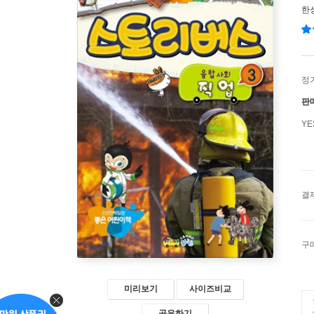
한
정
판
Y
결
구
미리보기
사이즈비교
공유하기