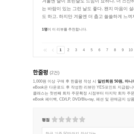
겨울엔 날이 흐린날도 느낌이 묘하다. 더 스산
는 바람이 있는 그런 날도 좋다. 왠지 마음이
도 하고. 하지만 겨울엔 더 춥고 쓸쓸하게 느껴져
1명
이 이 리뷰를 추천합니다.
1
2
3
4
5
6
7
8
9
10
한줄평
(2건)
1,000원 이상 구매 후 한줄평 작성 시
일반회원 50원, 마니
eBook은 다운로드 후 작성한 리뷰만 YES포인트 지급됩니
클래스는 첫번째 회차 주문확정 시점부터 마지막 회차 주문
eBook 페이백, CD/LP, DVD/Blu-ray, 패션 및 판매금
평점
한글 기준 50자까지 작성가능