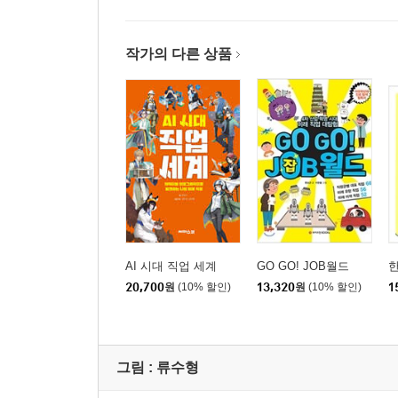
작가의 다른 상품
AI 시대 직업 세계
GO GO! JOB월드
20,700
원
(10% 할인)
13,320
원
(10% 할인)
1
그림 :
류수형