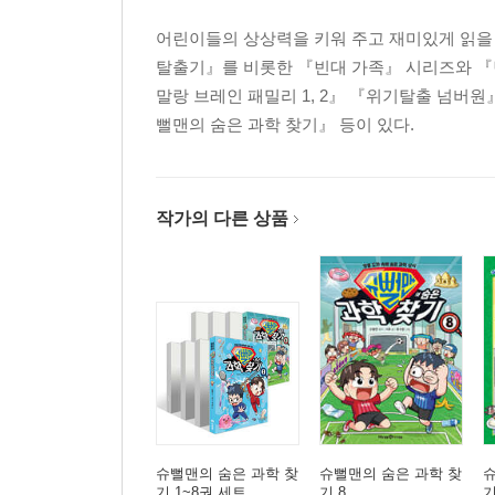
어린이들의 상상력을 키워 주고 재미있게 읽을 
탈출기』를 비롯한 『빈대 가족』 시리즈와 『
말랑 브레인 패밀리 1, 2』 『위기탈출 넘버
뻘맨의 숨은 과학 찾기』 등이 있다.
작가의 다른 상품
슈뻘맨의 숨은 과학 찾
슈뻘맨의 숨은 과학 찾
슈
기 1~8권 세트
기 8
기