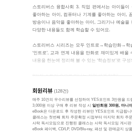
스토리버스 융합사회 3. 직업 편에서는 아이들이
좋아하는 아이, 컴퓨터나 기계를 좋아하는 아이, 
방송이나 음악을 좋아하는 아이, 그리기나 예술을 
다양한 내용들도 함께 학습할 수 있어요.
스토리버스 시리즈는 모두 인트로→학습만화→학습
‘인트로’, 교과 연계 내용을 만화로 재미있게 배울 
내용을 한눈에 정리해 볼 수 있는 ‘학습정보’로 구성
8가지 스토리 속으로 떠나는 직업 세계 탐험!
세상에는 무수히 많은 사람들이 저마다 직업을 갖고 
회원리뷰
세상을 살아가면서 누구나 꼭 한 가지씩의 직업을 
(128건)
스토리버스 융합사회 3. 직업 편에서는 자신에게
매주 10건의 우수리뷰를 선정하여 YES포인트 3만원을 드
3,000원 이상 구매 후 리뷰 작성 시
일반회원 300원, 마니아
도울 때 보람을 느끼는 아이에게 맞는 직업, 활
eBook은 다운로드 후 작성한 리뷰만 YES포인트 지급됩니
아이에게 맞는 직업 등 다양한 직업의 세계를 탐험할
클래스는 첫번째 회차 주문확정 시점부터 마지막 회차 주문
8가지 캐릭터들이 각각 직업을 직접 체험하거나 가
사락 독서모임으로 진행된 클래스는 사락 독서모임 게시판
전반적인 이해를 할 수 있어요. 그리고 각각의 만화
eBook 페이백, CD/LP, DVD/Blu-ray, 패션 및 판매금