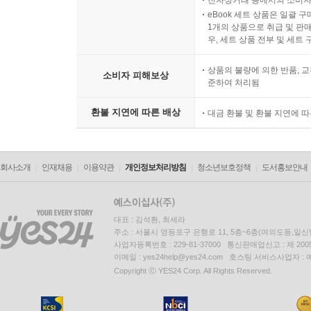
전자상거래 등에서의 소비자
eBook 세트 상품은 일괄 
1개의 상품으로 취급 및 판매
우, 세트 상품 전부 및 세트
상품의 불량에 의한 반품, 교
소비자 피해보상
준하여 처리됨
환불 지연에 따른 배상
대금 환불 및 환불 지연에 
회사소개
인재채용
이용약관
개인정보처리방침
청소년보호정책
도서홍보안내
대표 : 김석환, 최세라
주소 : 서울시 영등포구 은행로 11, 5층~6층(여의도동,일신
사업자등록번호 : 229-81-37000 통신판매업신고 : 제 200
이메일 : yes24help@yes24.com 호스팅 서비스사업자 :
Copyright ⓒ YES24 Corp. All Rights Reserved.