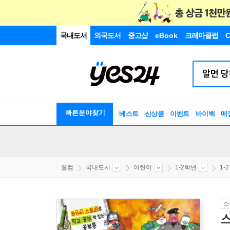
국내도서
외국도서
중고샵
eBook
크레마클럽
C
빠른분야찾기
베스트
신상품
이벤트
바이백
매
웰컴
국내도서
어린이
1-2학년
1-
소