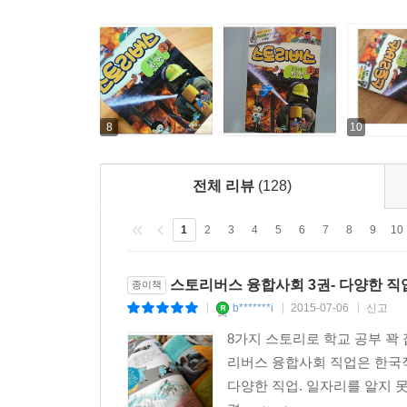
8
10
전체 리뷰
(128)
1
2
3
4
5
6
7
8
9
10
스토리버스 융합사회 3권- 다양한 직
종이책
b*******i
2015-07-06
신고
|
|
|
8가지 스토리로 학교 공부 꽉
리버스 융합사회 직업은 한국
다양한 직업. 일자리를 알지 