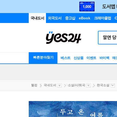
국내도서
외국도서
중고샵
eBook
크레마클럽
C
빠른분야찾기
베스트
신상품
이벤트
바이백
매
웰컴
국내도서
소설/시/희곡
한국소설