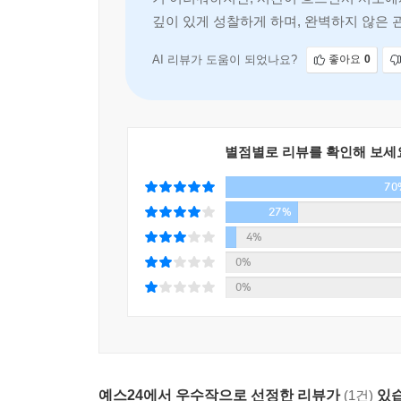
소설가 윤성희가 “성해나는 제대로 뒤돌아볼 줄 
깊이 있게 성찰하게 하며, 완벽하지 않은
비관이나 막연한 긍정 없이 정확하고 조심스럽게 
사진을 들여다보며 ‘가족’이었던 한때를 떠올린다
AI 리뷰가 도움이 되었나요?
좋아요
0
감정과 표정이 세밀하게 되살아난다. 멈칫거리던 손,
곰곰이 되짚는 동안 자책과 후회, 미련과 원망이
뒤늦게나마 따듯이 감싸 안는다. 설령 관계가 재건
이때껏 과거의 상처에 매여 있던 재하가 비로소 천
별점별로 리뷰를 확인해 보세
두고 온 한 시절을 너른 품으로 껴안도록 격려해줄 
70
27%
작가의 말
4%
0%
소설의 마지막 장을 쓸 때마다 내가 두고 온 인
0%
죄스러움을 사하기 위함도 있지만, 그보다는 그들의
『두고 온 여름』을 쓸 때도 마찬가지였다. 기하와 
그곳에서 기하와 재하는 몇번의 여름을 맞을까.
몇번의 사랑을 하고, 또 몇번의 이별을 준비할까.
예스24에서 우수작으로 선정한 리뷰가
(1건)
있습