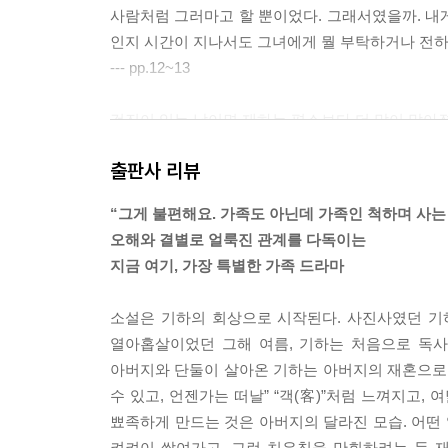
사람처럼 그러마고 할 뿐이었다. 그래서였을까. 내게 
인릉을 서성이며, 그들이 만든 가느다란 연대의 
인지 시간이 지나서도 그녀에게 뭘 부탁하거나 전하는
속에서도 미처 보지 못했던 진심을 찾을 수 있을 것
--- pp.12~13
검진이 있는 날이면 재하는 평소보다 더 말이 많아졌고
정. 그런 것이 언뜻 비칠 때마다 그애를 향한 묵은
출판사 리뷰
까, 잠시 가정해보기도 했다. 투박하고 거침없이 
게 드러나는 끈끈한 우애 같은 것을 우리가 처음부터
“그게 불편해요. 가족도 아닌데 가족인 척하며 사는 
--- p.26
오해와 결별로 얼룩진 관계를 다독이는
지금 여기, 가장 특별한 가족 드라마
오래되어 코팅이 벗겨진 사진들 틈에 낯선 사진 한
배경이 되는 숲을 골똘히 살펴보다 그것이 재하가 
소설은 기하의 회상으로 시작된다. 사진사였던 기
는 재하 어머니의 뒷모습.
열아홉살이었던 그해 여름, 기하는 처음으로 독사진
그 사진을 오래, 아주 오래 들여다보다 나는 서랍 
아버지와 단둘이 살아온 기하는 아버지의 재혼으로 
--- p.42
수 있고, 언젠가는 떠날” “객(客)”처럼 느껴지고,
뾰족하게 만드는 것은 아버지의 달라진 모습. 어떤
말보다는 표정이나 분위기, 실루엣이 더 오래 기억에
켜켜이 쌓여가고, 그런 치우침을 만회하려는 듯 