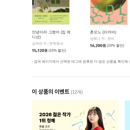
안녕이라 그랬어 (집 에
혼모노 (리커버)
디션)
성해나 저
창비
|
김애란 저
문학동네
|
16,200
원
(10% 할인)
15,120
원
(10% 할인)
검색 페이지에서 선택된 태그에 등록된 더 많은 상품을 확인해 
이 상품의 이벤트
(12개)