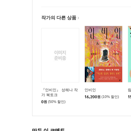
작가의 다른 상품
『인비인』 성해나 작
인비인
림
가 북토크
16,200
원
(10% 할인)
1
0
원
(50% 할인)
만든 이 코멘트