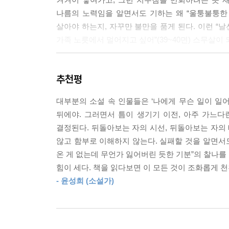
어두웠던 형. 나보다 두뼘 정도 더 커서 늘 올려다
나름의 노력임을 알면서도 기하는 왜 “울퉁불퉁한 감
굴이 굳어졌던 형.
살아야 하는지, 자꾸만 불만을 품게 된다. 이런 “날
형은 나를 어떻게 기억하고 있을까요.
가족 노릇에서 멀어지고 싶어”(39~40면) 스무살이
--- p.53
한편 재하의 기억은 어떨까. 기하가 집을 떠나고, 
비정에는 금세 익숙해졌지만, 다정에는 좀체 그럴
추천평
짧게나마 모두가 함께였던 그 시절을 가끔씩 돌이
멀어져버릴까 언제나 주춤. 가까이 다가설 수 없었
“백번이고 천번이고 이해할 수 있다고”(60면) 말하
는 불가하다는 사실을 저는 알고 태어난 것일까요.
대부분의 소설 속 인물들은 ‘나에게 무슨 일이 일어
미묘한 표정”과 “공회전하는 대화”(71면) 속에서
--- p.58
뒤에야. 그러면서 틈이 생기기 이전, 아주 가느다
흘려보내듯 잠잠히”(74면) 과거를 짚어나가는 재하
결정된다. 뒤돌아보는 자의 시선, 뒤돌아보는 자의 
인터뷰에서 성해나가 밝히듯, 재하는 “지나간 시간
사진 속에서 새아버지는 저와 어머니의 손을 꼭 잡고
않고 함부로 이해하지 않는다. 실패할 것을 알면서도
자신과 병원에 동행해주었던 기하 형, 치료가 끝난 
고 놓아버린 것들, 가중한 책임을 이기지 못해 도망
온 게 없는데 무언가 잃어버린 듯한 기분”의 찰나를
지었던 미소 같은 것을.
--- p.88
힘이 세다. 책을 읽다보면 이 모든 것이 조화롭게 천
- 윤성희 (소설가)
우리가 친형제였다면 어땠을까, 상상해보았습니다
재하는 피로해 보였다. 그애의 충혈된 눈과 거무스름
그랬냐는 듯 금세 화해했을 겁니다. 용기나 궁리
행동은 영 다른 사람 같았다. 의식적으로 존대를 하
미래가 있다면.(61면)
왕래하지도, 안부를 묻지도 못한 지난 시간들이 절