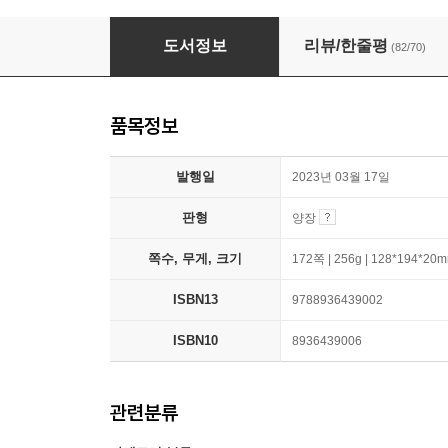
두고 온 여름
도서정보
리뷰/한줄평
(82/70)
품목정보
발행일
2023년 03월 17일
판형
양장
쪽수, 무게, 크기
172쪽 | 256g | 128*194*20
ISBN13
9788936439002
ISBN10
8936439006
관련분류