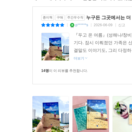
나는 어떨까.
이 소설을 읽는 당신은.
누구든 그곳에서는 더
종이책
구매
주간우수작
우리가 맞을 무수한 여름이 보다 눈부시기를.
p******s
2026-06-09
신고
|
|
|
어딘가 두고 온 불완전한 마음들도 모쪼록 무사하기
『두고 온 여름』(성해나/창비)
바란다.
기다. 잠시 이뤄졌던 가족은 
결말도 이야기도, 그리 다정하
2023년 2월
더보기
성해나
14명
이 이 리뷰를 추천합니다.