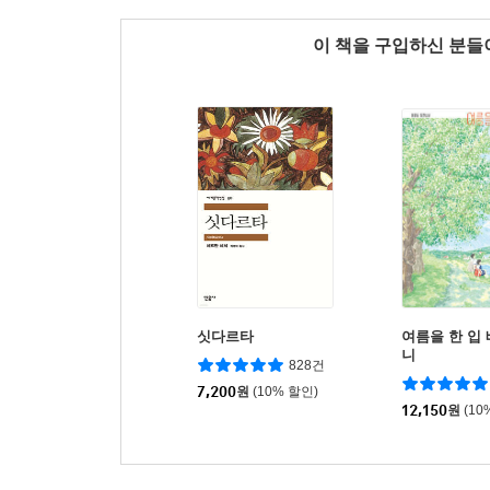
이 책을 구입하신 분
싯다르타
여름을 한 입
니
828건
7,200
원
(10% 할인)
12,150
원
(10