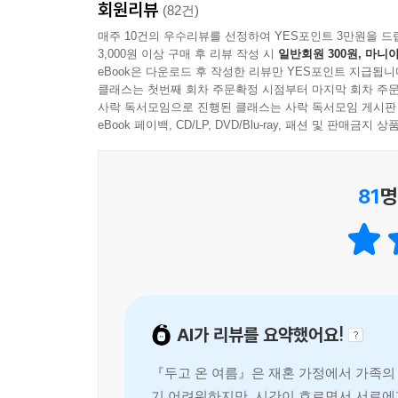
--- p.102
회원리뷰
(82건)
제대로 매듭짓지 못한 관계와 감정은 두 사람에게 “
매주 10건의 우수리뷰를 선정하여 YES포인트 3만원을 드
인해 두 사람은 문득 뒤를 돌아본다. 기하의 기억
같이 찍을래요?
3,000원 이상 구매 후 리뷰 작성 시
일반회원 300원, 마니아
퍼즐처럼 맞추어지며 털어놓지 못한 진심이 기억
재하가 소리쳤다. 독사진을 찍은 지 너무 오래되어 
eBook은 다운로드 후 작성한 리뷰만 YES포인트 지급됩니
애씀조차 때로는 서로를 더 멀어지게만 하는, 그 이
클래스는 첫번째 회차 주문확정 시점부터 마지막 회차 주문
고개를 주억였다.
사락 독서모임으로 진행된 클래스는 사락 독서모임 게시판
같은 후회를 거듭하는 대신 어떤 이해는 불가하고
(…)
eBook 페이백, CD/LP, DVD/Blu-ray, 패션 및 판매금
불러일으키기보다 수없이 어긋나고 멀어졌던 우리의
잘 나왔네.
잘 나왔네요.
“그때는 형을 이해할 수 없었지만…… 지금은 괜찮
역광이 심해 누가 그애고, 누가 나인지 구분조차 어
81
명
다시 만난다면 우리, 조금은 달라질 수 있을까?
하는 한참 사진을 들여다보았다. 빛 아래 우리는 두
그렇게 부모의 이혼 이후 남남으로 살아가던 기하와
--- pp.128~129
재하 모자가 운영하는 것으로 추정되는 중식당에 찾아
남아, 오히려 반갑고 은근히 그리운 마음이 들어 
이의 소식, 아버지에 대해 몰랐던 사실까지 맞닥
AI가 리뷰를 요약했어요!
찾던 출사지이자 그들 가족의 나들이 장소였던 인
산책을 한 끝에, 과연 그들은 과거와는 다른 현재에
『두고 온 여름』은 재혼 가정에서 가족의
기 어려워하지만, 시간이 흐르면서 서로에