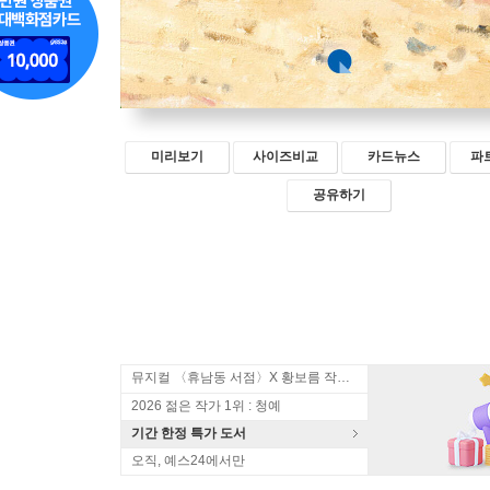
미리보기
사이즈비교
카드뉴스
파
공유하기
뮤지컬 〈휴남동 서점〉X 황보름 작가 북토크
2026 젊은 작가 1위 : 청예
기간 한정 특가 도서
오직, 예스24에서만