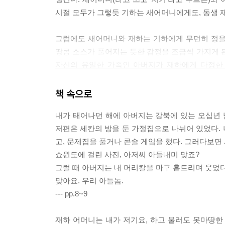
시절 모두가 그렇듯 기하는 새어머니에게도, 동생 
그럼에도 새어머니와 재하는 기하에게 무던히 정을 
땅콩 소스가 풀어지는 듯한 감정을 조금씩 가지게 
자신의 유일한 가족인 아버지가 재하에게 다정한 
힘들어했으면서 말이다.
책 속으로
한편 새로운 인연이 힘들었던 건 초등학생 재하도 
내가 태어나던 해에 아버지는 강북에 있는 오십년 
내보이는’ 형 기하를 부러워했다. 형이 좋아하는 중
저편은 세칸의 방을 둔 가정집으로 나뉘어 있었다.
살았다. 그 사이 형에게 상처받은 엄마의 등을 받아
고, 문제집을 풀거나 콘솔 게임을 했다. 그러다보면
쇼윈도에 걸린 사진, 아저씨 아들내미 맞죠?
시간이 흘러 어른이 된 기하와 재하에겐 과연 서로
그럴 때 아버지는 내 머리칼을 마구 흩트리며 웃었다
오후”처럼 다시 돌아가고 싶은 순간 중 하나로 그 
맞아요. 우리 아들놈.
아니지만, 이들이 짧다면 짧고, 길다면 긴 시간 동
--- pp.8~9
누구나 한 번씩 ‘아무것도 두고 온 게 없는데 무언가
재하 어머니는 내가 저기요, 하고 불러도 못마땅한
가장 반짝이는 순간들이 이 『두고 온 여름』에 녹