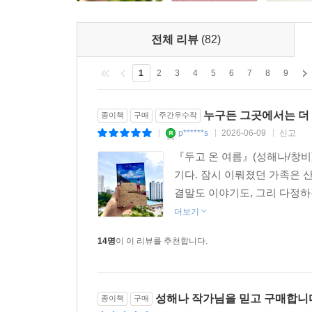
전체 리뷰
(82)
1
2
3
4
5
6
7
8
9
누구든 그곳에서는 더
종이책
구매
주간우수작
p******s
2026-06-09
신고
|
|
|
『두고 온 여름』(성해나/창비)
기다. 잠시 이뤄졌던 가족은 
결말도 이야기도, 그리 다정하
더보기
14명
이 이 리뷰를 추천합니다.
성해나 작가님을 믿고 구매합니
종이책
구매