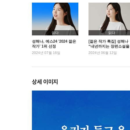
읽다
읽다
성해나, 예스24 '2024 젊은
[젊은 작가 특집] 성해나
작가' 1위 선정
“내년까지는 장편소설을
성하고 싶어요”
2024년 07월 16일
2024년 06월 12일
상세 이미지