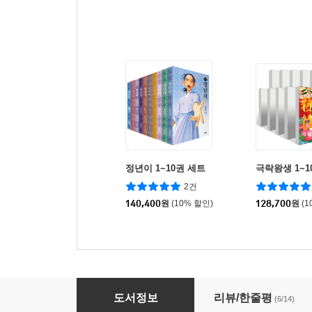
정년이 1~10권 세트
극락왕생 1~1
2건
140,400
원
(10% 할인)
128,700
원
(1
정년이 6
도서정보
리뷰/한줄평
(6/14)