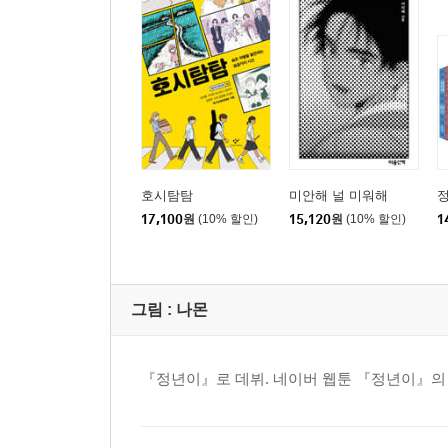
호시탐탐
미안해 널 미워해
정
17,100
원
(10% 할인)
15,120
원
(10% 할인)
1
그림 :
나몬
『정년이』로 데뷔. 네이버 웹툰 『정년이』의