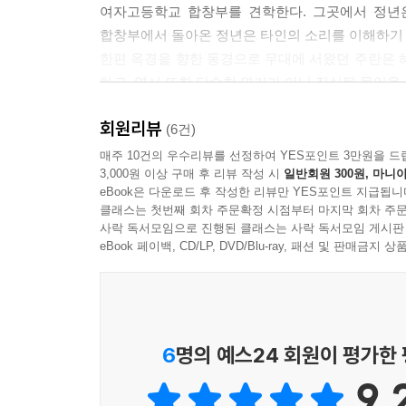
여자고등학교 합창부를 견학한다. 그곳에서 정년은
합창부에서 돌아온 정년은 타인의 소리를 이해하기
한편 옥경을 향한 동경으로 무대에 서왔던 주란은 
하고, 영서 또한 단순한 연기가 아닌 진실된 몰입을 
넘어 타인의 소리와 하나가 된 세계에 도착할 수 있
회원리뷰
?
(6건)
단행본에서만 만나볼 수 있는 특별 단편 「조연의 
매주 10건의 우수리뷰를 선정하여 YES포인트 3만원을 드
3,000원 이상 구매 후 리뷰 작성 시
일반회원 300원, 마니아
“너는 내 왕자님이었다고.” 도앵과 숙영의 과거 이야
eBook은 다운로드 후 작성한 리뷰만 YES포인트 지급됩니
클래스는 첫번째 회차 주문확정 시점부터 마지막 회차 주문
지난 5권의 말미에 실린 단편만화 「조연의 일」.
사락 독서모임으로 진행된 클래스는 사락 독서모임 게시판
함께 교사를 꿈꿔온 도앵에게 배신감을 느끼지만, 국
eBook 페이백, CD/LP, DVD/Blu-ray, 패션 및 판매금
교사가 된 숙영은 매란국극단의 연습을 구경하러 가
싶은 것, 좋아하는 것도 없이 친구의 등만을 보고 
6
명의 예스24 회원이 평가한
9.