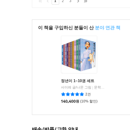
1
2
3
이 책을 구입하신 분들이 산
분야 연관 책
정년이 1~10권 세트
서이레 글/나몬 그림
문학동네
|
2건
140,400
원
(10% 할인)
배송/반품/교환 안내