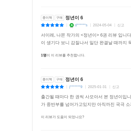
정년이 6
종이책
구매
d******s
2024-05-04
신고
|
|
|
서이레, 나몬 작가의 <정년이> 6권 리뷰 입니
이 생기다 보니 감질나서 일단 완결날 때까지 
1명
이 이 리뷰를 추천합니다.
정년이 6
종이책
구매
j*******9
2025-01-31
신고
|
|
|
출간될 때마다 한 권씩 사모아서 본 정년이입
가 중반부를 넘어가고있지만 아직까진 국극 소
이 리뷰가 도움이 되었나요?