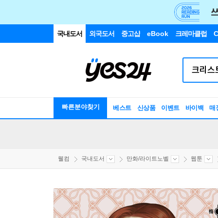
국내도서
외국도서
중고샵
eBook
크레마클럽
C
빠른분야찾기
베스트
신상품
이벤트
바이백
매
웰컴
국내도서
만화/라이트노벨
웹툰