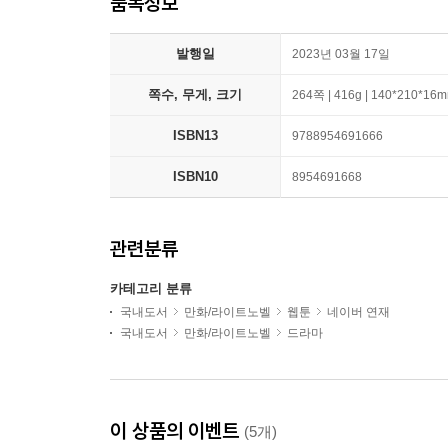
품목정보
발행일
2023년 03월 17일
쪽수, 무게, 크기
264쪽 | 416g | 140*210*16
ISBN13
9788954691666
ISBN10
8954691668
관련분류
카테고리 분류
국내도서
만화/라이트노벨
웹툰
네이버 연재
국내도서
만화/라이트노벨
드라마
이 상품의 이벤트
(5개)