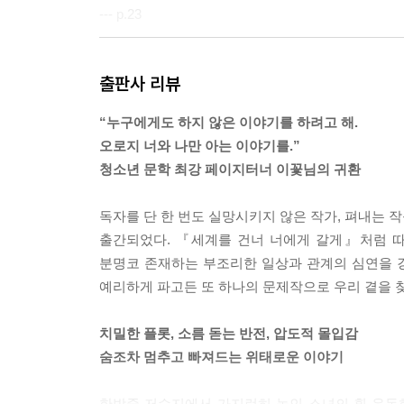
--- p.23
내가 바라던 것들이 그대로 이루어지기에 모든 게 
출판사 리뷰
“크큭.”
“닥쳐, 새끼야. 들리잖아.”
“누구에게도 하지 않은 이야기를 하려고 해.
웃음소리와 웅성거림이 바람을 타고 내 귀에 꽂혔을
오로지 너와 나만 아는 이야기를.”
에 불쾌하게 바뀌던, 그 섬뜩함을 어떻게 잊을 수 있
청소년 문학 최강 페이지터너 이꽃님의 귀환
--- p.57
독자를 단 한 번도 실망시키지 않은 작가, 펴내는 
‘개 버릇 남 못 준다더니, 너 여전하다?’
출간되었다. 『세계를 건너 너에게 갈게』처럼 
‘너 여전하다?’
분명코 존재하는 부조리한 일상과 관계의 심연을 
여전하다…….
예리하게 파고든 또 하나의 문제작으로 우리 곁을 
여전하다는 말은 예전에 알고 지낸 사람한테나 쓰는 
부터 느껴지는 쓴맛을 참아 내려고 입을 다물었어.
치밀한 플롯, 소름 돋는 반전, 압도적 몰입감
--- p.109
숨조차 멈추고 빠져드는 위태로운 이야기
무슨 말을 어떻게 시작해야 할지 모르겠어. 너한테 하
한밤중 저수지에서 가지런히 놓인 소녀의 흰 운동