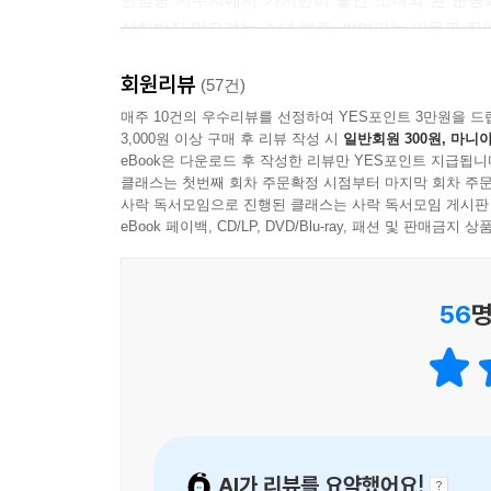
겠다. 끝까지 경찰에게 하지 않은 이야기를 하려고 
상처받지 않으려는 소녀 해주. 쌓여가는 의문과 짙
우리에게 있었던 일 전부 다.
책을 펼치는 순간 단숨에 엔딩까지 치닫는 숨 가쁜 
회원리뷰
(57건)
--- p.193
어떤 책도 읽지 않으려 하는 십 대들도 이꽃님 작
매주 10건의 우수리뷰를 선정하여 YES포인트 3만원을 드
3,000원 이상 구매 후 리뷰 작성 시
일반회원 300원, 마니아
서점에서 수없이 들려왔다. 책을 내던져버린 청소
eBook은 다운로드 후 작성한 리뷰만 YES포인트 지급됩니
『당연하게도 나는 너를』 역시 의문의 실종 사건에
클래스는 첫번째 회차 주문확정 시점부터 마지막 회차 주문
‘스포 금지’를 유념해야만 한다. 심리 미스터리물
사락 독서모임으로 진행된 클래스는 사락 독서모임 게시판
결말의 복선을 찾아 페이지를 뒤적이게 만든다.
eBook 페이백, CD/LP, DVD/Blu-ray, 패션 및 판매금
“누군가를 좋아하는 마음, 그 속에 감추어진 이야기
56
명
그 이면의 이야기를.”
십 대의 관계 맺기 방식에 던지는 작가의 예리한 메
평범한 교실의 보통의 소녀와 소년의 만남. 그러
집착하는 지독한 마음이 숨어 있는 법. 그 날것 
AI가 리뷰를 요약했어요!
외로움, 간절함, 집착, 소유욕, 심리적 조종, 정