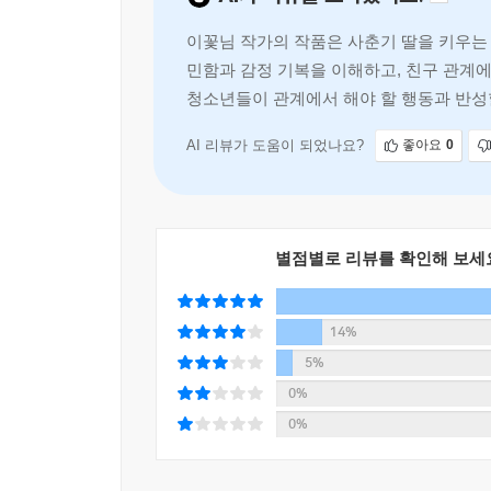
쓰라린 것일까? 작가는 기울어진 세상의 비틀린 ‘현
이꽃님 작가의 작품은 사춘기 딸을 키우는 
서로의 ‘첫’ 사랑을 할퀴고 상처 내도록 만들었음을
민함과 감정 기복을 이해하고, 친구 관계에
청소년들이 관계에서 해야 할 행동과 반성할
누군가를 좋아한다는 이유로 우리는 타인의 삶을 
솔직하고 파격적인 메시지와 만나 『당연하게도 나
AI 리뷰가 도움이 되었나요?
좋아요
0
무언가를 선명히 건드리는 이 특별한 이야기에 누구
작가의 말
별점별로 리뷰를 확인해 보세
몇 년 전, 『행운이 너에게 다가오는 중』이라는 
조사하며 충격적인 이야기를 접했습니다. 아동 
14%
있는데 그 이유가 바로 ‘사랑해’라는 말 때문
받아들였다는 것입니다. ‘사랑해’라는 말이 처음
5%
그때의 그 서늘한 감정이 가슴 한켠에서 내내 저를
0%
0%