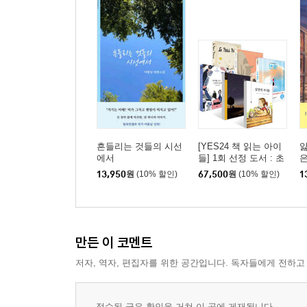
흔들리는 것들의 시선
[YES24 책 읽는 아이
잃
에서
들] 1회 선정 도서 : 초
은
등 5~6학년 세트
13,950
원
(10% 할인)
67,500
원
(10% 할인)
1
만든 이 코멘트
저자, 역자, 편집자를 위한 공간입니다. 독자들에게 전하고
접수된 글은 확인을 거쳐 이 곳에 게재됩니다.