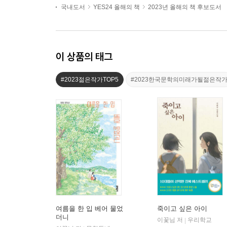
국내도서
YES24 올해의 책
2023년 올해의 책 후보도서
이 상품의 태그
#2023젊은작가TOP5
#2023한국문학의미래가될젊은작
여름을 한 입 베어 물었
죽이고 싶은 아이
더니
이꽃님 저
우리학교
|