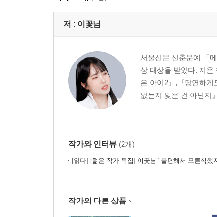
저 :
이꽃님
서울신문 신춘문예 「메
상 대상을 받았다. 지
은 아이2』,『당연하게도
없는지 잊은 건 아닌지』
작가와 인터뷰
(2개)
[읽다]
[젊은 작가 특집] 이꽃님 "불편해서 모른척했지만 
작가의 다른 상품