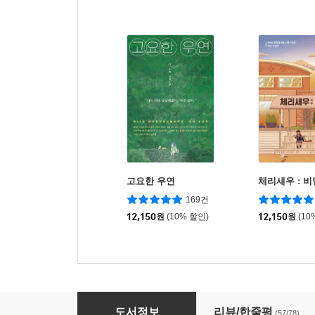
고요한 우연
체리새우 : 
169건
12,150
원
(10% 할인)
12,150
원
(10
당연하게도 나는 너를
도서정보
리뷰/한줄평
(57/78)