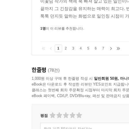
이꽃님 작가의 책에 푹 빠져 살고 있는 일인이
끝까지 그 긴장감을 유지하는 매력이 최고다. 반
툭툭 던지듯 말하는 화법으로 일인칭 시점이 가
1명
이 이 리뷰를 추천합니다.
1
2
3
4
5
6
7
한줄평
(78건)
1,000원 이상 구매 후 한줄평 작성 시
일반회원 50원, 마니
eBook은 다운로드 후 작성한 리뷰만 YES포인트 지급됩니
클래스는 첫번째 회차 주문확정 시점부터 마지막 회차 주문
eBook 페이백, CD/LP, DVD/Blu-ray, 패션 및 판매금
평점
한글 기준 50자까지 작성가능