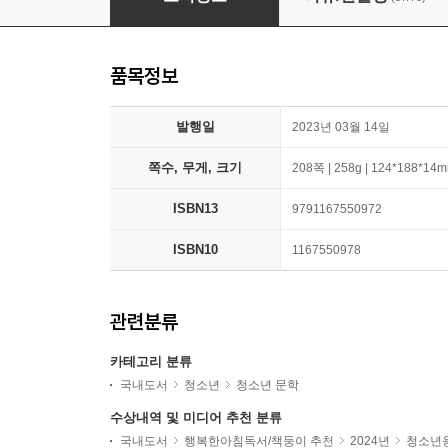
품목정보
발행일
2023년 03월 14일
쪽수, 무게, 크기
208쪽 | 258g | 124*188*14
ISBN13
9791167550972
ISBN10
1167550978
관련분류
카테고리 분류
국내도서
청소년
청소년 문학
수상내역 및 미디어 추천 분류
국내도서
행복한아침독서/책둥이 추천
2024년
청소년용