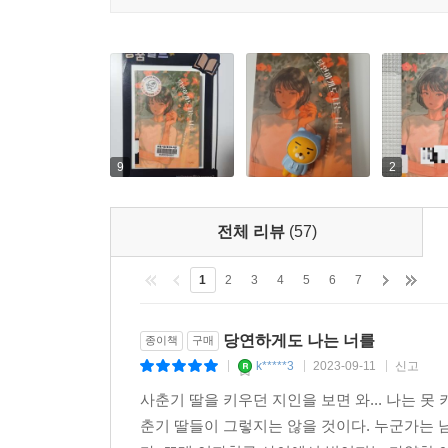
9
2
전체 리뷰
(57)
1
2
3
4
5
6
7
당연하게도 나는 너를
종이책
구매
k*****3
2023-09-11
신고
|
|
|
사춘기 딸을 키우던 지인을 보면 와... 나는 
춘기 딸들이 그렇지는 않을 것이다. 누군가는 남