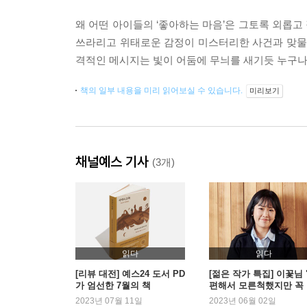
왜 어떤 아이들의 ‘좋아하는 마음’은 그토록 외롭고
쓰라리고 위태로운 감정이 미스터리한 사건과 맞물려
격적인 메시지는 빛이 어둠에 무늬를 새기듯 누구나 
책의 일부 내용을 미리 읽어보실 수 있습니다.
미리보기
채널예스 기사
(3개)
읽다
읽다
[리뷰 대전] 예스24 도서 PD
[젊은 작가 특집] 이꽃님 
가 엄선한 7월의 책
편해서 모른척했지만 꼭
아야 하는 이야기"
2023년 07월 11일
2023년 06월 02일