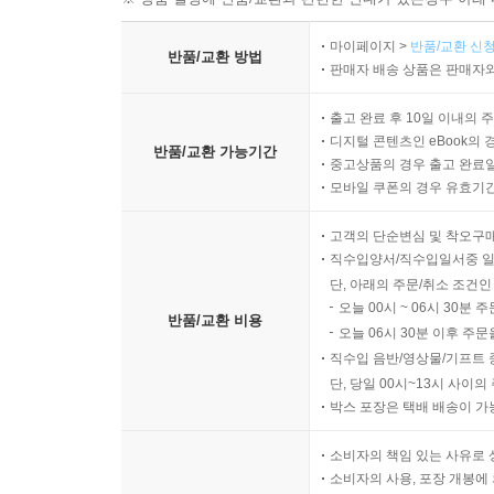
마이페이지 >
반품/교환 신청
반품/교환 방법
판매자 배송 상품은 판매자와
출고 완료 후 10일 이내의 
디지털 콘텐츠인 eBook의 
반품/교환 가능기간
중고상품의 경우 출고 완료일
모바일 쿠폰의 경우 유효기간(
고객의 단순변심 및 착오구
직수입양서/직수입일서중 일
단, 아래의 주문/취소 조건인
오늘 00시 ~ 06시 30분 
반품/교환 비용
오늘 06시 30분 이후 주문
직수입 음반/영상물/기프트 
단, 당일 00시~13시 사이
박스 포장은 택배 배송이 가
소비자의 책임 있는 사유로 
소비자의 사용, 포장 개봉에 