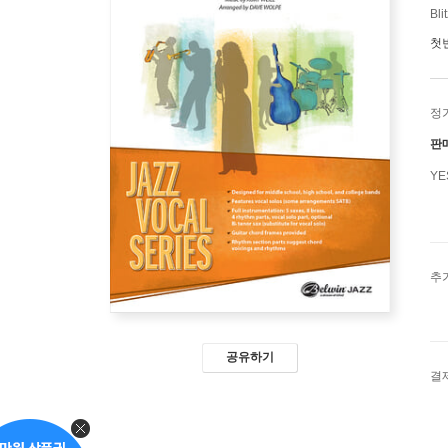
Bli
첫
정
판
Y
추
공유하기
결