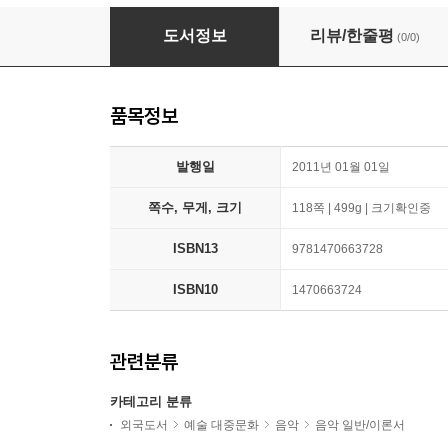
Mack the Knife: Conductor Score & Parts
도서정보
리뷰/한줄평
(0/0)
품목정보
발행일
2011년 01월 01일
쪽수, 무게, 크기
118쪽 | 499g | 크기확인중
ISBN13
9781470663728
ISBN10
1470663724
관련분류
카테고리 분류
외국도서
예술 대중문화
음악
음악 일반/이론서