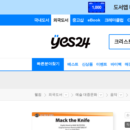
국내도서
외국도서
중고샵
eBook
크레마클럽
C
빠른분야찾기
베스트
신상품
이벤트
바이백
매
웰컴
외국도서
예술 대중문화
음악
소
직