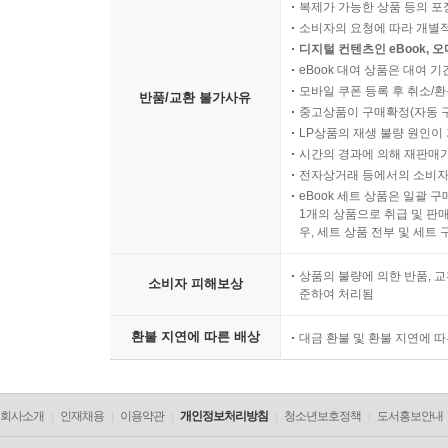
복제가 가능한 상품 등의 포장을 
소비자의 요청에 따라 개별
디지털 컨텐츠인 eBook, 
eBook 대여 상품은 대여 기
모바일 쿠폰 등록 후 취소/환
반품/교환 불가사유
중고상품이 구매확정(자동 
LP상품의 재생 불량 원인이 기
시간의 경과에 의해 재판매가
전자상거래 등에서의 소비자
eBook 세트 상품은 일괄 
1개의 상품으로 취급 및 판매
우, 세트 상품 전부 및 세트
상품의 불량에 의한 반품, 교
소비자 피해보상
준하여 처리됨
환불 지연에 따른 배상
대금 환불 및 환불 지연에 
회사소개
인재채용
이용약관
개인정보처리방침
청소년보호정책
도서홍보안내