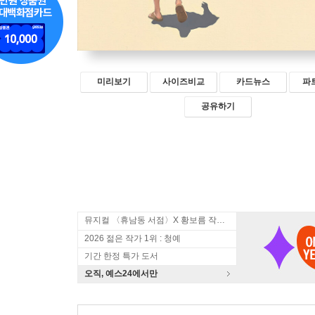
미리보기
사이즈비교
카드뉴스
파
공유하기
뮤지컬 〈휴남동 서점〉X 황보름 작가 북토크
2026 젊은 작가 1위 : 청예
기간 한정 특가 도서
오직, 예스24에서만