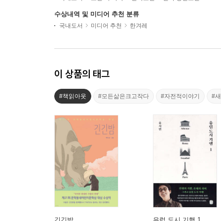
수상내역 및 미디어 추천 분류
국내도서
미디어 추천
한겨레
이 상품의 태그
#책읽아웃
#모든삶은크고작다
#자전적이야기
#
긴긴밤
유럽 도시 기행 1