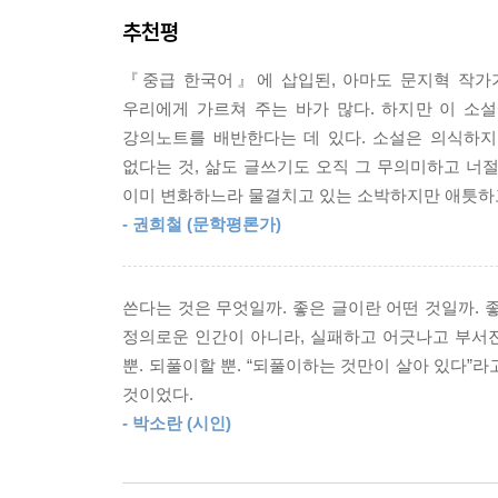
포착한다.
--- p.47
추천평
■ 문학으로 확장되는 일상의 언어
솔직히 말하면 그 말을 들을 때마다 나는 속에서 분
『중급 한국어』에 삽입된, 아마도 문지혁 작가
하는 건 입으로는 그렇게 말하면서도 속으로는 내 
우리에게 가르쳐 주는 바가 많다. 하지만 이 
소설 속 강의는 카프카의 『변신』, 체호프의 「개
라고 짐작했다. 원하는 것을 돌려 말하는 건 비겁하
강의노트를 배반한다는 데 있다. 소설은 의식하지
죽음과 고통을 바라본다. 우리 일상을 이루는 것
하지만 은채에게, 사랑은 같은 언어로 말하는 것이라
없다는 것, 삶도 글쓰기도 오직 그 무의미하고 너절
것은 그 자체로 즐거운 문학적 경험이다. 한편 강
다.
이미 변화하느라 물결치고 있는 소박하지만 애틋하고
지혁과 은혜의 결혼 생활에 대한 묘사는 강의 주제인 
치사랑은 없어. 그래도 괜찮아.
- 권희철 (문학평론가)
은채의 짧은 이야기가 놓인다. 문학과 삶이 경계
내력을 안고 새로운 곳에 도착해 있을 것이다.
--- p.89
쓴다는 것은 무엇일까. 좋은 글이란 어떤 것일까. 
정의로운 인간이 아니라, 실패하고 어긋나고 부서진 
뿐. 되풀이할 뿐. “되풀이하는 것만이 살아 있다”
것이었다.
- 박소란 (시인)