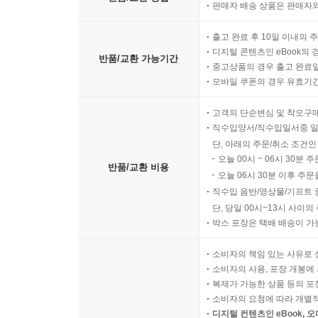
판매자 배송 상품은 판매자와
출고 완료 후 10일 이내의 
디지털 콘텐츠인 eBook의 
반품/교환 가능기간
중고상품의 경우 출고 완료일
모바일 쿠폰의 경우 유효기간(
고객의 단순변심 및 착오구
직수입양서/직수입일서중 일
단, 아래의 주문/취소 조건인
오늘 00시 ~ 06시 30분 
반품/교환 비용
오늘 06시 30분 이후 주문
직수입 음반/영상물/기프트 
단, 당일 00시~13시 사이
박스 포장은 택배 배송이 가
소비자의 책임 있는 사유로 
소비자의 사용, 포장 개봉에 
복제가 가능한 상품 등의 포장을 
소비자의 요청에 따라 개별
디지털 컨텐츠인 eBook, 