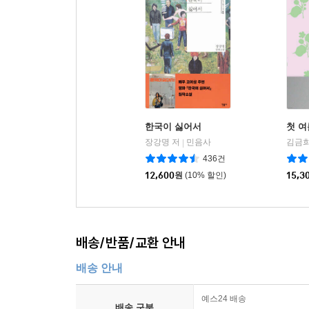
한국이 싫어서
첫 여
장강명 저
민음사
김금희
|
436건
12,600
원
(10% 할인)
15,3
배송/반품/교환 안내
배송 안내
예스24 배송
배송 구분