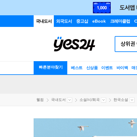
국내도서
외국도서
중고샵
eBook
크레마클럽
C
빠른분야찾기
베스트
신상품
이벤트
바이백
매
웰컴
국내도서
소설/시/희곡
한국소설