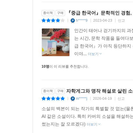
『중급 한국어』문학적인 경험,
종이책
구매
h*****9
2023-04-23
신고
|
|
|
인간이 태어나 걷기까지의 과정
는 시간, 문학 작품을 들여다보
급 한국어』가 아직 등단하지
이야...
더보기
10명
이 이 리뷰를 추천합니다.
자학게그와 명작 해설로 살린 
종이책
구매
m*****j
2026-04-19
신고
|
|
|
소설의 백본이 되는 작가의 특별할 것 없는(물
AI 같은 소설이다. 특히 카버의 소설을 해설
썼는지는 잘 모르겠다)
더보기