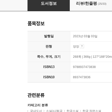
중급 한국어
도서정보
리뷰/한줄평
(25/33)
품목정보
발행일
2023년 03월 03일
판형
양장
쪽수, 무게, 크기
268쪽 | 366g | 127*188*20
ISBN13
9788937473838
ISBN10
8937473836
관련분류
카테고리 분류
국내도서
소설/시/희곡
한국소설
한국 장편소설