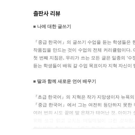
내가 그때 왜 그렇게 말했는지는 아직까지도 잘 모르
출판사 리뷰
화란 일종의 통과 발언(throughspeech)
이니까. 다이얼로그. 대화라는 단어 자체가 거기서 왔다. 
■ 나에 대한 글쓰기
해 이루어지는 행동이고, 따라서 그것은 ‘어떤 임무
나는 은혜의 말을 그대로 읽었을 뿐이다. 어쩌면 그녀
『중급 한국어』의 글쓰기 수업을 듣는 학생들은 한 
다.
작품집을 만드는 것이 수업의 전체 커리큘럼이다. 이
나는 아이를 원해.
첫 번째 지침은, 우리가 쓰는 모든 글은 일종의 ‘수
--- p.19
듣는 학생들이 배워 갈 수업 목표이자 지혁 자신이 
우리의 글쓰기도 마찬가지입니다. 글을 쓰는 한 우리
■ 딸과 함께 새로운 언어 배우기
다 쓰지 말아야 할 이유가 더 많죠. 소명을 거부하다
으로 들어가면 거기에서부터 진짜 고난과 시련이 시작
『초급 한국어』의 지혁은 작가 지망생이자 뉴욕의
는 포기하지 않습니다. 옛 용사들이 용과 싸워 이긴 
『중급 한국어』에서 그는 여전히 등단하지 못한 작가
서 싸운 다음 승리를 거두죠. 마지막 마침표를 찍
여러 번의 시도 끝에 딸 은채가 태어난 것. 아이가
고요? 아닙니다. 눈에는 보이지 않는 영약이 여러분의
위해 쓰고 읽고 고치는 매일매일이 그런 것처럼,
말했잖아요? 우리는 A에서 A’가 되었으니까요.
확실하게” 흘러간다. 『중급 한국어』는 결혼 생
…… 저기, 저기 자고 있는 영웅 좀 깨워 주시겠어요