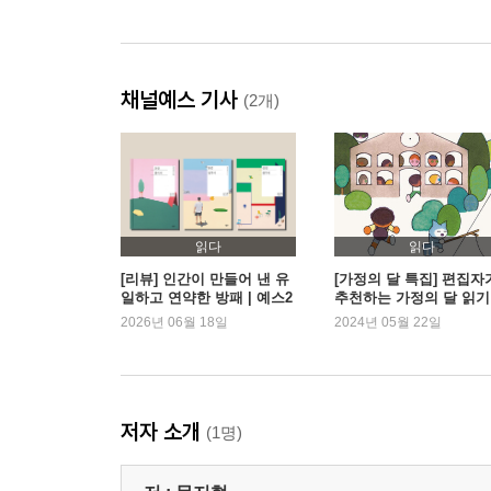
채널예스 기사
(2개)
읽다
읽다
[리뷰] 인간이 만들어 낸 유
[가정의 달 특집] 편집자
일하고 연약한 방패 | 예스2
추천하는 가정의 달 읽기
4
은 책
2026년 06월 18일
2024년 05월 22일
저자 소개
(1명)