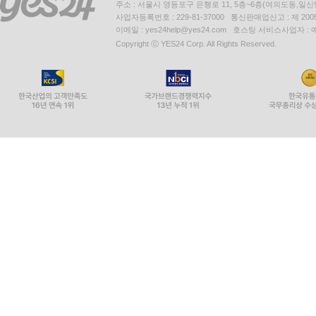
주소 : 서울시 영등포구 은행로 11, 5층~6층(여의도동,일신
사업자등록번호 : 229-81-37000 통신판매업신고 : 제 200
이메일 : yes24help@yes24.com 호스팅 서비스사업자 :
Copyright ⓒ YES24 Corp. All Rights Reserved.