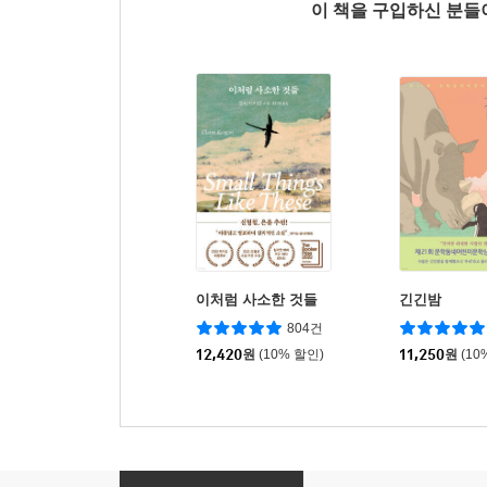
이 책을 구입하신 분
이처럼 사소한 것들
긴긴밤
804건
12,420
원
(10% 할인)
11,250
원
(10