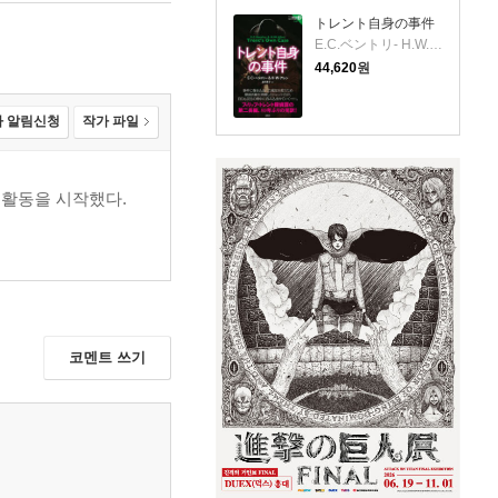
トレント自身の事件
E.C.ベントリ- H.W.アレン 저
44,620
원
 알림신청
작가 파일
품활동을 시작했다.
코멘트 쓰기