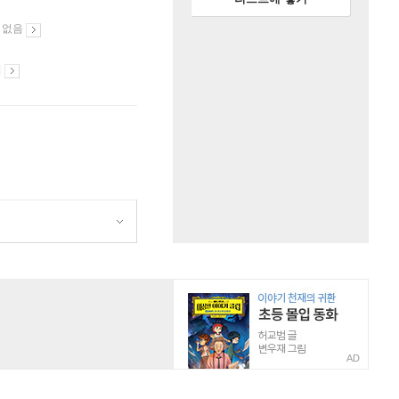
 없음
시
AD