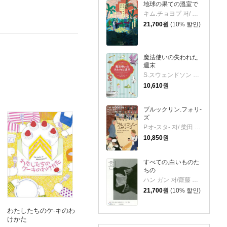
地球の果ての溫室で
キム.チョヨプ 저/ カン.バンファ 역
21,700
원
(10% 할인)
魔法使いの失われた
週末
S.スウェンドソン 저/ 今泉 敦子 역
10,610
원
ブルックリン.フォリ-
ズ
P.オ-スタ- 저/ 柴田 元幸 역
10,850
원
すべての,白いものた
ちの
ハン ガン 저/齋藤 眞理子 역
21,700
원
(10% 할인)
わたしたちのケ-キのわ
けかた
化社