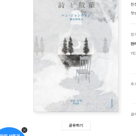
한
첫
정
판
Y
추
결
공유하기