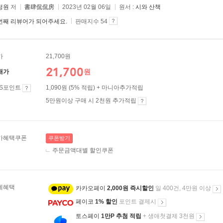
정원
저
書肆侃侃房
2023년 02월 06일
원서 :
시와 산책
번째 리뷰어가 되어주세요.
판매지수 54
가
21,700원
21,700
원
매가
ES포인트
1,090원 (5% 적립) + 마니아추가적립
5만원이상 구매 시 2천원 추가적립
가혜택쿠폰
쿠폰받기
주문금액대별 할인쿠폰
제혜택
카카오페이
2,000원 즉시할인
일 400건, 4만원 이상
페이코
1% 할인
포인트 결제시
토스페이
1만P 추첨 적립
+ 생애첫결제 3천원