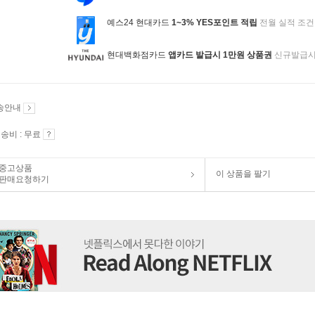
예스24 현대카드
1~3% YES포인트 적립
전월 실적 조건
현대백화점카드
앱카드 발급시 1만원 상품권
신규발급
송안내
송비 : 무료
중고상품
이 상품을 팔기
판매요청하기