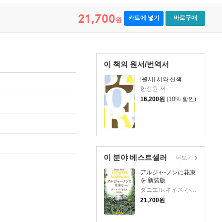
21,700
카트에 넣기
바로구매
원
이 책의 원서/번역서
[원서] 시와 산책
한정원 저
16,200
원
(10% 할인)
이 분야 베스트셀러
더보기
アルジャ-ノンに花束
を 新裝版
ダニエル.キイス 小尾芙佐 저
21,700
원