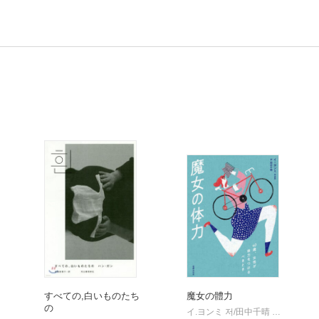
すべての,白いものたち
魔女の體力
の
イ.ヨンミ 저/田中千晴 역
世界文
|