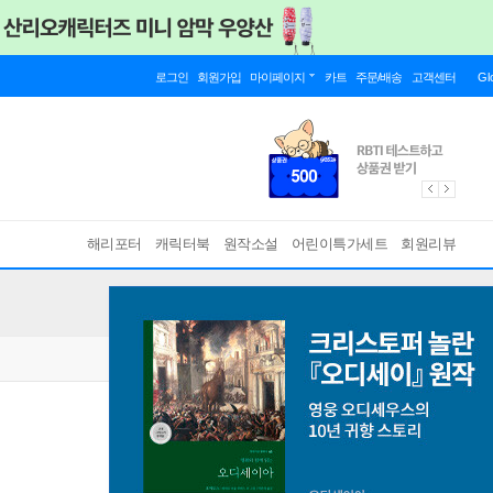
로그인
회원가입
마이페이지
카트
주문/배송
고객센터
Gl
해리포터
캐릭터북
원작소설
어린이특가세트
회원리뷰