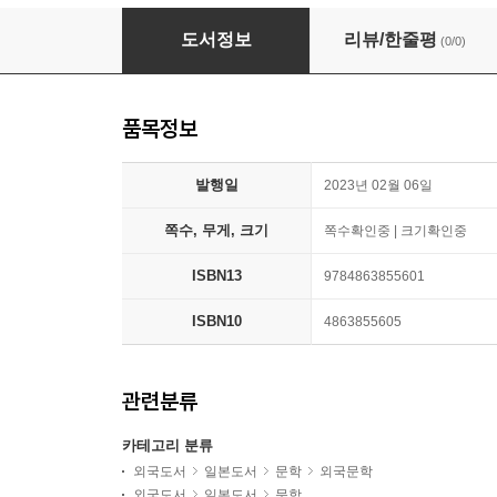
詩と散策
도서정보
리뷰/한줄평
(0/0)
품목정보
발행일
2023년 02월 06일
쪽수, 무게, 크기
쪽수확인중 | 크기확인중
ISBN13
9784863855601
ISBN10
4863855605
관련분류
카테고리 분류
외국도서
일본도서
문학
외국문학
외국도서
일본도서
문학