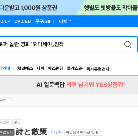
D/LP
DVD/BD
문구
/GIFT
티켓
장안내
채널예스
사락
예스펀딩
클래스24
독서유형검사
RBTI Lab
독서유형검사
AI 일문백답
의견 남기면 YES상품권!
문학
득공제
수입
詩と散策
[ 單行本 ]
수입일서
바인딩 & 에디션 안내