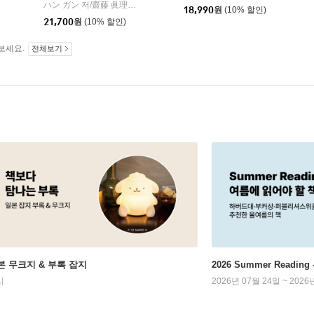
ハン ガン 저/齋藤 眞理子 역
河出書房新社
|
18,990
원
(10% 할인)
21,700
원
(10% 할인)
보세요.
전체보기
본 무크지 & 부록 잡지
2026 Summer Readi
시
2026년 07월 24일 ~ 2026