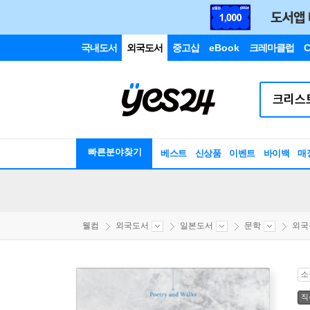
국내도서
외국도서
중고샵
eBook
크레마클럽
C
빠른분야찾기
베스트
신상품
이벤트
바이백
매
웰컴
외국도서
일본도서
문학
외국
소
직