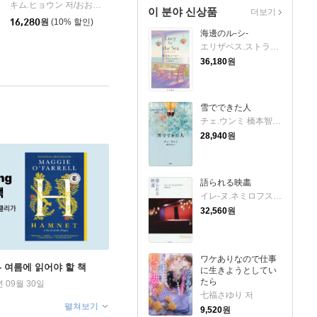
キム.ヒョウン 저/おおたけきよみ 역
偕成社
|
이 분야 신상품
더보기
16,280
원
(10% 할인)
海邊のル-シ-
エリザベス.ストラウ 小川高義 저
36,180
원
雪でできた人
チェ.ウンミ 橋本智保 저
28,940
원
語られる映畵
イレ-ヌ.ネミロフス 芝盛行 저
32,560
원
ワケありなので仕事
ng - 여름에 읽어야 할 책
に生きようとしてい
たら
년 09월 30일
七福さゆり 저
펼쳐보기
9,520
원