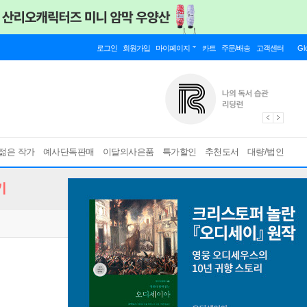
로그인
회원가입
마이페이지
카트
주문/배송
고객센터
Gl
젊은 작가
예사단독판매
이달의사은품
특가할인
추천도서
대량/법인
기