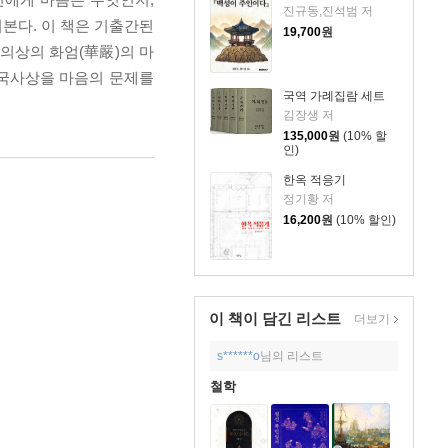
진규동,진석범 저
본다. 이 책은 기출간된
19,700
원
의상의 화엄(華嚴)의 마
한국사상을 마음의 문제를
국역 가례집람 세트
김장생 저
135,000
원
(10% 할
인)
한옥 적응기
정기황 저
16,200
원
(10% 할인)
이 책이 담긴
리스트
더보기
s******o
님의 리스트
철학