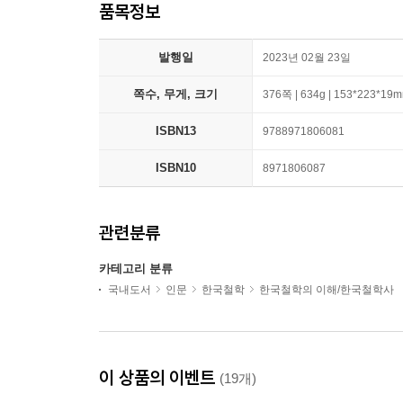
품목정보
발행일
2023년 02월 23일
쪽수, 무게, 크기
376쪽 | 634g | 153*223*19
ISBN13
9788971806081
ISBN10
8971806087
관련분류
카테고리 분류
국내도서
인문
한국철학
한국철학의 이해/한국철학사
이 상품의 이벤트
(19개)