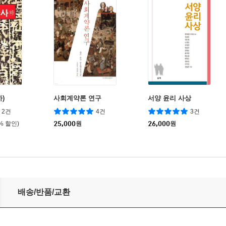
)
사회계약론 연구
서양 윤리 사상
2건
4건
3건
0% 할인)
25,000
원
26,000
원
배송/반품/교환