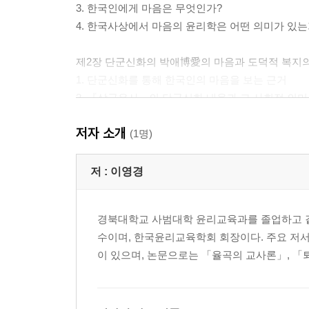
3. 한국인에게 마음은 무엇인가?
4. 한국사상에서 마음의 윤리학은 어떤 의미가 있는
제2장 단군신화의 박애博愛의 마음과 도덕적 복지
1. 단군신화를 통해 한국인의 마음을 보는 근거
2. 『삼국유사』의 단군신화 내용과 그 사회적 의미
3. 도의(道義)와 조화(調和)의 윤리
저자 소개
4. 평화(平和)의 윤리와 갈등의 승화 양상
(1명)
5. 박애(博愛)의 마음과 도덕적 복지
6. 단군신화의 마음과 현대 한국인의 삶
저 :
이영경
7. 단군신화의 마음: 한국인의 원형적 마음
경북대학교 사범대학 윤리교육과를 졸업하고 같
제3장 한국무속의 화해和解의 마음과 행복 추구의 
수이며, 한국윤리교육학회 회장이다. 주요 저서
1. 한(恨)과 성무(成巫) 과정
이 있으며, 논문으로는 「율곡의 교사론」, 「
2. 굿과 화해(和解)의 마음
3. 한과 신령 그리고 한국인의 마음
4. 가정(家庭)의 신령과 행복의 문제