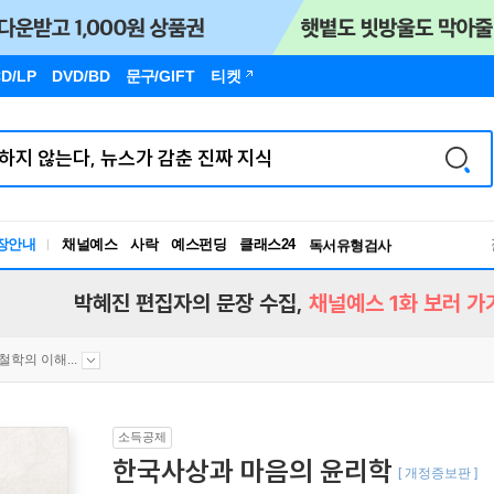
D/LP
DVD/BD
문구
/GIFT
티켓
장안내
채널예스
사락
예스펀딩
클래스24
독서유형검사
RBTI Lab
독서유형검사
박혜진 편집자의 문장 수집,
채널예스 1화 보러 가
철학의 이해...
소득공제
한국사상과 마음의 윤리학
[ 개정증보판 ]