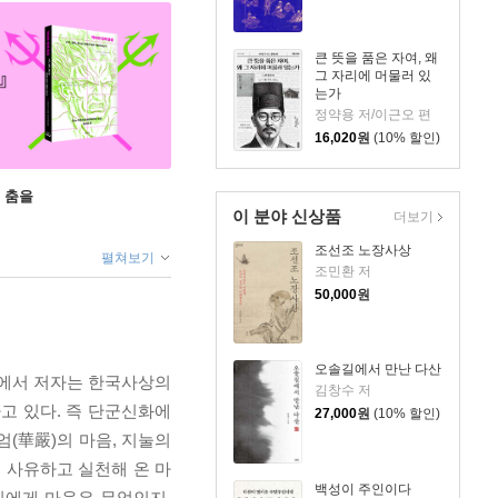
큰 뜻을 품은 자여, 왜
그 자리에 머물러 있
는가
정약용 저/이근오 편
16,020
원
(10% 할인)
 춤을
이 분야 신상품
더보기
조선조 노장사상
펼쳐보기
조민환 저
50,000
원
오솔길에서 만난 다산
 점에서 저자는 한국사상의
김창수 저
하고 있다. 즉 단군신화에
27,000
원
(10% 할인)
엄(華嚴)의 마음, 지눌의
이 사유하고 실천해 온 마
백성이 주인이다
인에게 마음은 무엇인지,