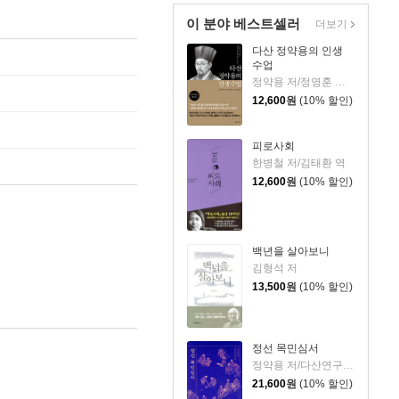
이 분야 베스트셀러
더보기
다산 정약용의 인생
수업
정약용 저/정영훈 기획/김창준 역
12,600
원
(10% 할인)
피로사회
한병철 저/김태환 역
12,600
원
(10% 할인)
백년을 살아보니
김형석 저
13,500
원
(10% 할인)
정선 목민심서
정약용 저/다산연구회 편역
21,600
원
(10% 할인)