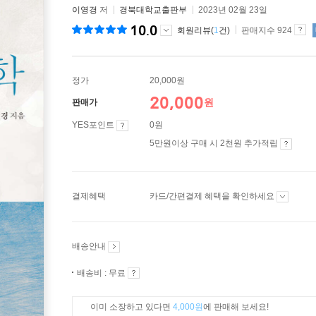
이영경
저
경북대학교출판부
2023년 02월 23일
10.0
회원리뷰(
1
건)
판매지수 924
정가
20,000원
20,000
원
판매가
YES포인트
0원
5만원이상 구매 시 2천원 추가적립
결제혜택
카드/간편결제 혜택을 확인하세요
배송안내
배송비 : 무료
이미 소장하고 있다면
4,000원
에 판매해 보세요!