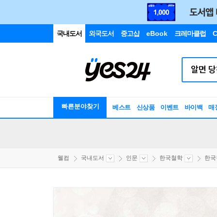
국내도서
외국도서
중고샵
eBook
크레마클럽
C
빠른분야찾기
베스트
신상품
이벤트
바이백
매
웰컴
국내도서
인문
한국철학
한국