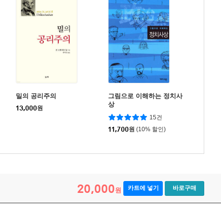
밀의 공리주의
그림으로 이해하는 정치사
상
13,000
원
15건
11,700
원
(10% 할인)
20,000
카트에 넣기
바로구매
원