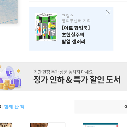
프랑스
퐁피두센터 기획
[아트 팝업북]
초현실주의
팝업 갤러리
들이
함께 산 책