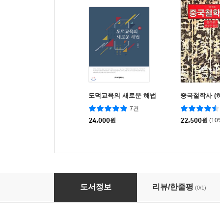
도덕교육의 새로운 해법
중국철학사 (하
7건
24,000
원
22,500
원
(1
한국사상과 마음의 윤리학
도서정보
리뷰/한줄평
(0/1)