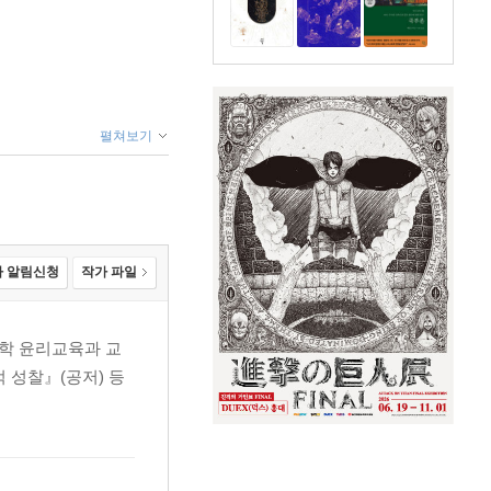
펼쳐보기
 알림신청
작가 파일
학 윤리교육과 교
 성찰』(공저) 등