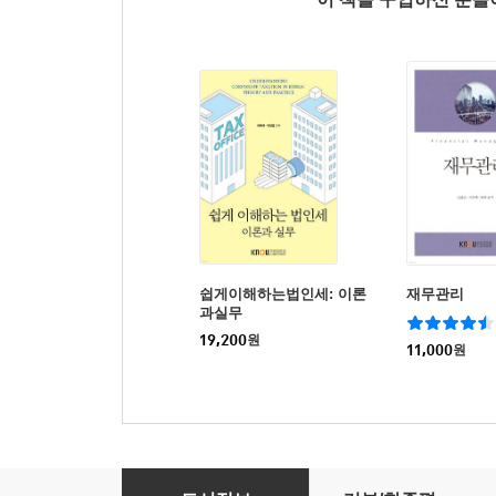
쉽게이해하는법인세: 이론
재무관리
과실무
19,200
원
11,000
원
경영분석