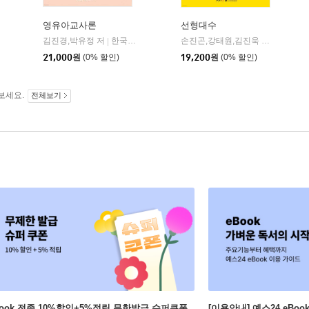
영유아교사론
선형대수
김진경,박유정 저
한국방송통신대학교출판문화원
손진곤,강태원,김진욱 공저
한국방
|
|
21,000
원
(0% 할인)
19,200
원
(0% 할인)
보세요.
전체보기
Book 전종 10%할인+5%적립 무한발급 슈퍼쿠폰
[이용안내] 예스24 eBo