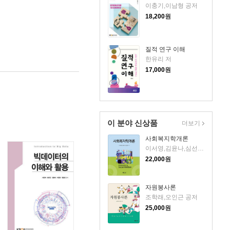
이충기,이남형 공저
18,200
원
질적 연구 이해
한유리 저
17,000
원
이 분야 신상품
더보기
사회복지학개론
이서영,김윤나,심선경 저
22,000
원
자원봉사론
조학래,오인근 공저
25,000
원