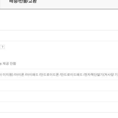
배송/반품/교환
기
능 제공 안함
니터 미지원) /아이폰 /아이패드 /안드로이드폰 /안드로이드패드 /전자책단말기(저사양 기기 