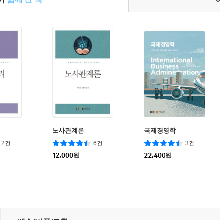
노사관계론
국제경영학
2건
6건
3건
12,000
원
22,400
원