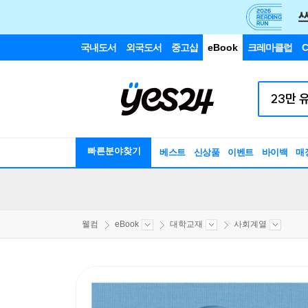
국내도서
외국도서
중고샵
eBook
크레마클럽
C
빠른분야찾기
베스트
신상품
이벤트
바이백
매
웰컴
eBook
대학교재
사회계열