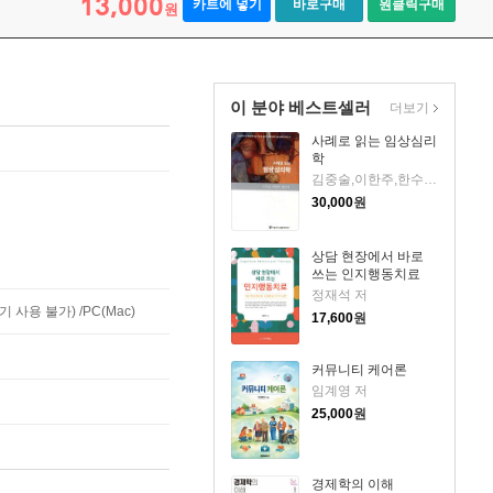
13,000
카트에 넣기
바로구매
원클릭구매
원
이 분야 베스트셀러
더보기
사례로 읽는 임상심리
학
김중술,이한주,한수정 공저
30,000
원
상담 현장에서 바로
쓰는 인지행동치료
정재석 저
사용 불가) /PC(Mac)
17,600
원
커뮤니티 케어론
임계영 저
25,000
원
경제학의 이해