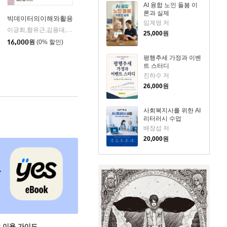
AI 융합 노인 돌봄 이
론과 실제
빅데이터의이해와활용
임계영 저
송통신대학교출판문화원
이긍희,함유근,김용대,이준환,원중호 저
한국방송통신대학교출판문화원
|
25,000
원
16,000
원
(0% 할인)
평행추세 가정과 이벤
트 스터디
진하수 저
26,000
원
사회복지사를 위한 AI
리터러시 수업
배장섭 저
20,000
원
ok 이용 가이드