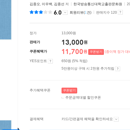
김종오
,
이우백
,
김종선
저
한국방송통신대학교출판문화원
2
6.0
회원리뷰(
1
건)
판매지수 120
정가
13,000원
13,000
원
판매가
11,700
원
쿠폰혜택가
(종이책 정가 대비
쿠폰받기
YES포인트
650원 (5% 적립)
5만원이상 구매 시 2천원 추가적립
추가혜택쿠폰
쿠폰받기
주문금액대별 할인쿠폰
결제혜택
카드/간편결제 혜택을 확인하세요