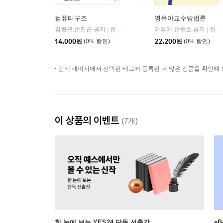
컴퓨터구조
영유아교수방법론
김형근,손진곤 공저
한국방송통신대학교출판문화원
이영애,유준호 공저
한국방송통신대학교출판문화원
|
|
14,000
원
(0% 할인)
22,200
원
(0% 할인)
검색 페이지에서 선택된 태그에 등록된 더 많은 상품을 확인해 
이 상품의 이벤트
(7개)
한 눈에 보는 YES24 단독 선출간
e