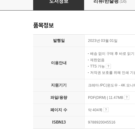
도서정보
리뷰/한줄평
(1/0)
품목정보
발행일
2023년 03월 01일
배송 없이 구매 후 바로 읽
제한없음
이용안내
TTS 가능
저작권 보호를 위해 인쇄 기
지원기기
크레마 /PC(윈도우 - 4K 모
파일/용량
PDF(DRM) | 11.47MB
페이지 수
약 404쪽
ISBN13
9788920045516