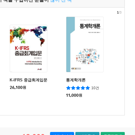
1
/3
K-IFRS 중급회계입문
통계학개론
26,100
원
10건
11,000
원