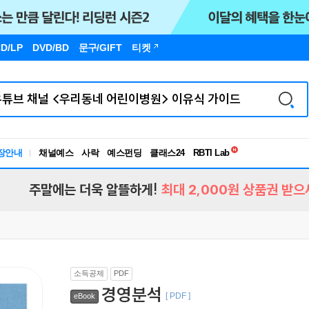
D/LP
DVD/BD
문구
/GIFT
티켓
독서유형검사
RBTI Lab
장안내
채널예스
사락
예스펀딩
클래스24
독서유형검사
주말에는 더욱 알뜰하게!
최대 2,000원 상품권 받으
소득공제
PDF
경영분석
[ PDF ]
eBook