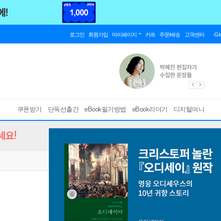
로그인
회원가입
마이페이지
카트
주문/배송
고객센터
Gl
쿠폰받기
단독선출간
eBook필기방법
eBook리더기
디지털머니
세요!