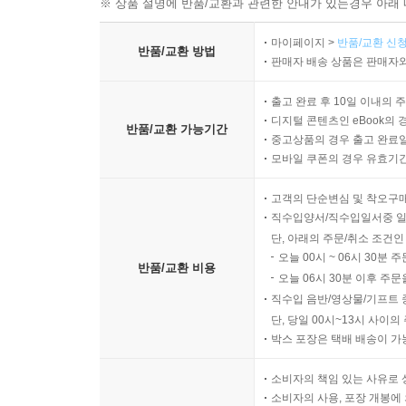
※ 상품 설명에 반품/교환과 관련한 안내가 있는경우 아래 
마이페이지 >
반품/교환 신청
반품/교환 방법
판매자 배송 상품은 판매자와
출고 완료 후 10일 이내의 
디지털 콘텐츠인 eBook의 
반품/교환 가능기간
중고상품의 경우 출고 완료일
모바일 쿠폰의 경우 유효기간(
고객의 단순변심 및 착오구
직수입양서/직수입일서중 일
단, 아래의 주문/취소 조건인
오늘 00시 ~ 06시 30분 
반품/교환 비용
오늘 06시 30분 이후 주문
직수입 음반/영상물/기프트 
단, 당일 00시~13시 사이
박스 포장은 택배 배송이 가
소비자의 책임 있는 사유로 
소비자의 사용, 포장 개봉에 