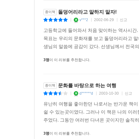
--- p.202
돌덩어리라고 말하지 말자!
종이책
답사객에게 제시할수 있는 유일한 글은 고은 선생이 
v***2
2002-06-29
신고
|
|
|
글의 첫머리는 이렇게 시작된다. `동해 낙산사!라고
고등학교에 들어와서 처음 맞이하는 역사시간.
창연망망한 동해와 더불어 오랜 세우러을 그 파도속
목표는 우리의 문화재를 보고 돌덩어리라고 말하
생님의 말씀에 공감이 갔다. 선생님께서 전국의
그런 낙산사이다. 그러나 나는 어느 답사객이 낙산
답사객은 홍예문으로 들어가 원통보전, ㅊ,ㄹ층석탑,
3명
이 이 리뷰를 추천합니다.
침표를 찍을 것이다. 그리고 한 시간 남짓 걸리는
것이도 뭐가 `동해 낙산사!`란 말인가?
문화를 바탕으로 하는 여행
종이책
실제로 낙산사는 볼만한 유물이 거의 없는 절이다. 
d******d
2003-10-30
신고
|
|
|
지 않다. 1231년 몽고란 때 낙산사는 깡그리 
유난히 여행을 좋아한던 나로서는 반가운 책이 
되어 겨우 명맥만 유지하다가 구한말에 와서야 다시
쉴 수 있는곳이였다. 그러나 이 책은 나의 이
주었다. 그동안 여러번 다녀온 곳이지만 솔직히 
--- p.201-202
3명
이 이 리뷰를 추천합니다.
나는 우리 시대의 화가들에게 단호히 말한다. 남도의