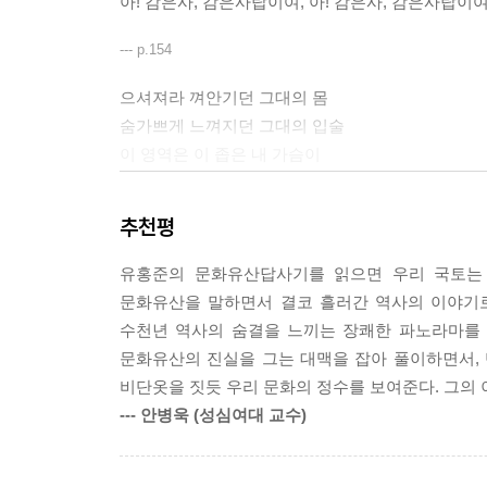
아! 감은사, 감은사탑이여, 아! 감은사, 감은사탑이여.
--- p.154
으셔져라 껴안기던 그대의 몸
숨가쁘게 느껴지던 그대의 입술
이 영역은 이 좁은 내 가슴이
아니었나요?
그런데 그런데
추천평
나도 모르게
그 고운 모습들을 싸안은 세월이
유홍준의 문화유산답사기를 읽으면 우리 국토는 
뒷담을 넘는 것을 창공은 보았다잖아요.
문화유산을 말하면서 결코 흘러간 역사의 이야기
수천년 역사의 숨결을 느끼는 장쾌한 파노라마를 펼
--- p.110
문화유산의 진실을 그는 대맥을 잡아 풀이하면서,
비단옷을 짓듯 우리 문화의 정수를 보여준다. 그의 
우리는 역사를 배우면서 '찬란한 문화'라는 말을 
--- 안병욱 (성심여대 교수)
황하게 설명하고도 문화를 설명할 때는 '찬란하였다
가당치도 않은 이런 미사여구는 맹목적 애국주의의