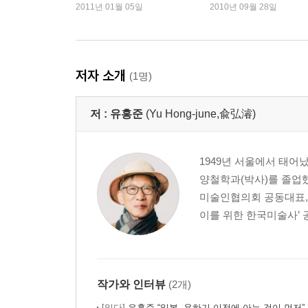
강의 1』 유홍준
2011년 01월 05일
2010년 09월 28일
6. 내포땅의 사랑과 미움(하)
남연군 묘/보부상 유품/해미읍성/개심사
경주(1)
저자 소개
(1명)
7. 선덕여왕과 삼화령 애기부처
첨성대/황룡사 구층탑/삼화령 미륵삼존/감실부처님
저 :
유홍준
(Yu Hong-june,兪弘濬)
경주(2)
8. 아! 감은사, 감은사 탑이여
1949년 서울에서 태어
감포가도/대왕암/감은사탑/고선사탑/석가탑
양철학과(박사)를 졸업했
미술인협의회 공동대표, 
경주(3)
이를 위한 한국미술사’ 
9. 에밀레종의 신화(神話)와 신화(新話)
성덕여왕신종/봉덕사종 이동기/후천개벽춤/불국사
양양 낙산사
작가와 인터뷰
(2개)
10. 동해 낙산사의 영광과 상처
[읽다]
유홍준 “일본, 욕하기 이전에 아는 것이 먼저”