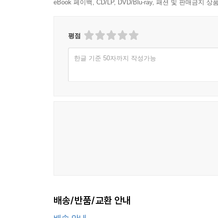
eBook 페이백, CD/LP, DVD/Blu-ray, 패션 및 판매금
--- p.12
가양주 9단은 다시 회원들에게 복분자술, 사과술, 
평점
곳이어야 하냐고 물었다. 술 담그는 집에 가 보면 
것이었다. 그러자 이 조용한 가양주 9단은 느린 어
한글 기준 50자까지 작성가능
'술은 자기가 변해가는 모습을 남에게 보여주고 싶어
그것은 술의 숙성원리이자 학문의 숙성원리이고 참선
--- p.272
배송/반품/교환 안내