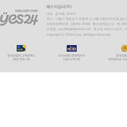
대표 : 김석환, 최세라
주소 : 서울시 영등포구 은행로 11, 5층~6층(여의도동,일신
사업자등록번호 : 229-81-37000 통신판매업신고 : 제 200
이메일 : yes24help@yes24.com 호스팅 서비스사업자 :
Copyright ⓒ YES24 Corp. All Rights Reserved.