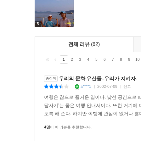
땅끝으로 가는 길은 오갈 데 없는 저랑의 벼랑처
두륜산의 여맥이 주체하지 못하여 날카로운 톱니처럼
5
다보면 마치 공룡의 등뼈 같은 달마산 줄기가 한눈
허락되어 여기에 잠시 머물며 미황사 대웅전 높은
전체 리뷰
(62)
있다면 여러분은 답사의 행복을 만끽할 수 있을 것이
--- p.90
1
2
3
4
5
6
7
8
9
10
'땅끝'에 서서
우리의 문화 유산들..우리가 지키자.
종이책
대흥사를 답사한 다음에는 반드시 '땅끝'에 가야 한
a****1
2002-07-09
신고
|
|
|
기회를 갖는다는 것은 여간 뜻깊은 일이 아닐 수 
여린 상처를 받는게 인간의 감정인데 하물며 '땅끝'
여행은 참으로 즐거운 일이다. 낯선 공간으로 떠
답사기'는 좋은 여행 안내서이다. 또한 거기에 
--- p.90
도록 해 준다. 하지만 여행에 관심이 없거나 흥미
동해 낙산사! 라고 말해애 한다. 거기에는 반드시 
4명
이 이 리뷰를 추천합니다.
월을 그 파도속에 싸여서 살아온 낙산사들 어찌 감탄