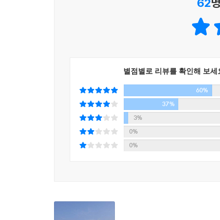
62
명
실수없이 간취할 수 있다.
그러나 예술미라는 인공적 아름다움과 문화미라는 정
사람은 '아는 만큼 느낀다'고 할 수 있다. 만약에
아마도 수많은 사진을 찍었을 것이고, 대응보전으
롭게 지나쳐버렸을 리가 없다.....
별점별로 리뷰를 확인해 보세
60%
--- p.75
37%
미술사를 전공으로 삼은 이후 내가 주위 사람들로부터
3%
연한 물음에 대하여 내가 대답할 수 있는 최선의 묘
0%
아무런 노력없이 획득되는 것이 아니기 때문이다.
0%
--- 본문 중에서
모든 문화재의 소유자는 그것의 재산권과 관리의무
우리는 문화적으로 민주화의 길에 다가설 수 있을 
--- p. 218