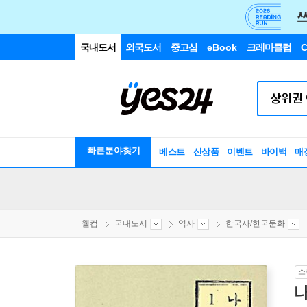
국내도서
외국도서
중고샵
eBook
크레마클럽
C
빠른분야찾기
베스트
신상품
이벤트
바이백
매
웰컴
국내도서
역사
한국사/한국문화
소
나