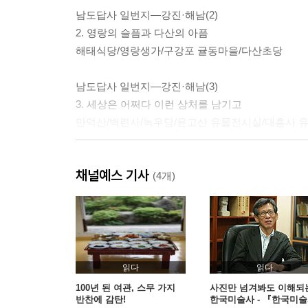
남도답사 일번지―강진·해남(2)
2. 영랑의 슬픔과 다산의 아픔
해태식당/영랑생가/구강포 귤동마을/다산초당
남도답사 일번지―강진·해남(3)
3. 세상은 어쩌다 이런 상처를 남기고
만덕산/백련사/녹우당/윤고산 유물전시실/대흥사 
남도답사 일번지―강진·해남(4)
채널예스 기사
4. 일지암과 땅끝에 서린 얘기들
(4개)
두륜산 대흥사/일지암/미황사/땅끝
예산 수덕사와 가야산 주변(1)
5. 내포땅의 사랑과 미움(상)
내포평야/수덕사 대웅전/정혜사 불유각/수덕여관
읽다
읽다
100년 된 여관, 스무 가지
사진만 넘겨봐도 이해되
반찬에 감탄!
한국미술사 - 『한국미
예산 수덕사와 가야산 주변(2)