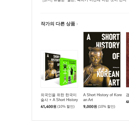
낙산일출/의상과 원효/원통보전 돌담/낙산사 그림
관동지방의 폐사지
작가의 다른 상품
11. 하늘 아래 끝동네
설악산 진전사터/도의선사 부도/미천골 계곡/선림
문경 봉암사(1)
12. 별들은 하늘나라로 되돌아가고(상)
희양산/봉암사/지증대사 부도와 비
문경 봉암사(2)
13. 별들은 하늘나라로 되돌아가고(하)
정진대사 부도와 비/마애보살상/야유암
외국인을 위한 한국미
A Short History of Kore
겸
술사 + A Short History
an Art
4
of Korean Art 세트
41,400
원
(10% 할인)
9,000
원
(10% 할인)
담양의 정자와 원림(1)
14. 자연과 인공의 행복한 조화(상)
중부휴게소/누정의 미학/소쇄원