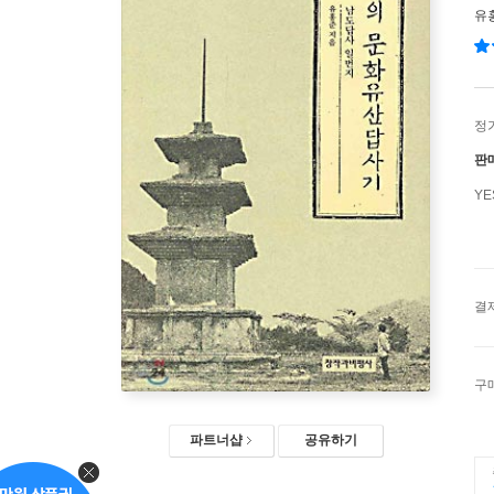
유
정
판
Y
결
구
파트너샵
공유하기