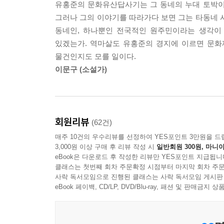
--- p.146
유홍준의 문화유산답사기는 그 동네의 누대 토박이보
그러나 그의 이야기를 따라가다 보면 그는 타동네 
솜씨는 그 옛날을 따라가지 못한다. 어쩌면 경험과
동네인, 하나뿐인 전국적인 원주민이라는 생각이
본의 범종학자인 쓰보이 료헤이에 의하면 몇해 전 
있겠는가. 역마살도 유홍준의 경지에 이르면 문화
다. 장주하고 맑은 소리뿐만 아니라 긴 여운을 갖는
물건인지도 모를 일이다.
이문구 (소설가)
--- p.186
소쇄원의 입구는 울창한 대밭으로 시작된다. 여기는
쪽은 언제나 어둠에 덮여 그 깊이를 좀처럼 알수 
회원리뷰
이 더위를 씻어준다. 어쩌다 소슬바람이 불어 댓
(62건)
소리와 같다.
매주 10건의 우수리뷰를 선정하여 YES포인트 3만원을 드
3,000원 이상 구매 후 리뷰 작성 시
일반회원 300원, 마니아
--- pp. 288-289
eBook은 다운로드 후 작성한 리뷰만 YES포인트 지급됩니
클래스는 첫번째 회차 주문확정 시점부터 마지막 회차 주문
사락 독서모임으로 진행된 클래스는 사락 독서모임 게시판
방학 때 어딜 다녀오면 좋겠냐고 물어온 학생에게
eBook 페이백, CD/LP, DVD/Blu-ray, 패션 및 판매금
답사였다고 감사에 감사를 거듭하고 선물까지 사왔는데,
지 않디?' '분위기가 좋은 겁니꺼. 내는 뭐 특출한
데, 낭구하나는 게않습디더.'.....중략...자연의