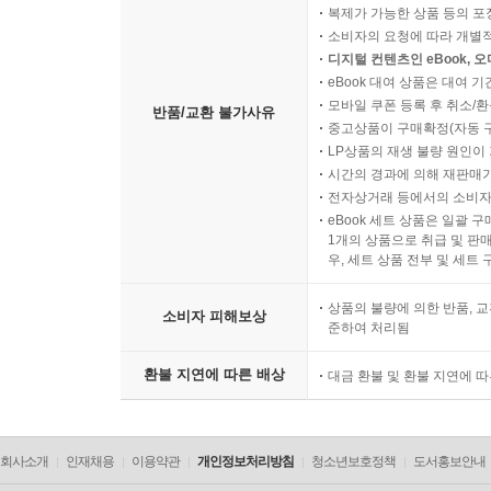
복제가 가능한 상품 등의 포장을 
소비자의 요청에 따라 개별
디지털 컨텐츠인 eBook, 
eBook 대여 상품은 대여 기
모바일 쿠폰 등록 후 취소/환
반품/교환 불가사유
중고상품이 구매확정(자동 
LP상품의 재생 불량 원인이 기
시간의 경과에 의해 재판매가
전자상거래 등에서의 소비자
eBook 세트 상품은 일괄 
1개의 상품으로 취급 및 판매
우, 세트 상품 전부 및 세트
상품의 불량에 의한 반품, 교
소비자 피해보상
준하여 처리됨
환불 지연에 따른 배상
대금 환불 및 환불 지연에 
회사소개
인재채용
이용약관
개인정보처리방침
청소년보호정책
도서홍보안내