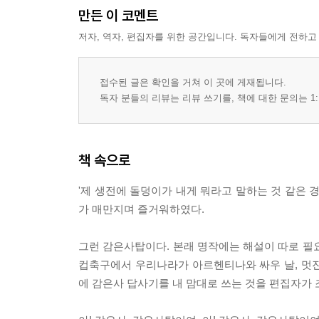
만든 이 코멘트
담양의 정자와 원림(2)
저자, 역자, 편집자를 위한 공간입니다. 독자들에게 전하고
15. 자연과 인공의 행복한 조화(하)
식영정/서하당/환벽당/취가정/명옥헌
접수된 글은 확인을 거쳐 이 곳에 게재됩니다.
고창 선운사
독자 분들의 리뷰는 리뷰 쓰기를, 책에 대한 문의는 1:
16. 동백꽃과 백파스님, 그리고 동학군의 비기(秘機
동백숲/상갑리 고인돌/낙조대/칠송대 암각여래상/
책 속으로
부록 답사일정표와 안내지도
'제 생전에 돌덩이가 내게 뭐라고 말하는 것 같은 
가 매만지며 즐거워하였다.
그런 감은사탑이다. 본래 명작에는 해설이 따로 필
컵축구에서 우리나라가 아르헨티나와 싸우 날, 멋
에 감은사 답사기를 내 맘대로 쓰는 것을 편집자가