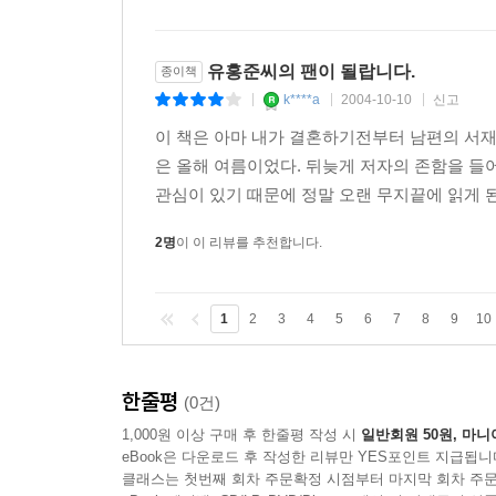
아무런 정서적 거부감 없이 사용하면서 함부로 민족
화장품 회사, 모든 염색업자, 모든 물감공장의 관계
유홍준씨의 팬이 될랍니다.
잃어버린 조선의 원색을 찾아내는 데 사용해 달라고
종이책
k****a
2004-10-10
신고
|
|
|
--- p.34
이 책은 아마 내가 결혼하기전부터 남편의 서재에
은 올해 여름이었다. 뒤늦게 저자의 존함을 들
그러나 동백꽃이 지는 모습 자체는 차리리 잔인스
관심이 있기 때문에 정말 오랜 무지끝에 읽게 된
다. 마치 비정한 칼끝에 목이 베어져 나가는 것만 같
생각하며, 유신독재의 비호 속에 영화를 누리는 
2명
이 이 리뷰를 추천합니다.
무 밝고 고왔지만. 그러나 1981년, 광주의 아픔
마치도 덧없이 쓰러져간 민중의 넋이 거기 누워 있
1
2
3
4
5
6
7
8
9
10
--- pp.310-311
거기에는 뜻있게 살다간 사람들의 살을 베어내는 듯
한줄평
(0건)
땅에 서려 있는 역사의 체취가 살아 있으며, 이름
1,000원 이상 구매 후 한줄평 작성 시
일반회원 50원, 마니
는 향토의 흙내음이 있으며, 무엇보다도 조국강산의
eBook은 다운로드 후 작성한 리뷰만 YES포인트 지급됩니
는 제목을 내걸고 있는 것이다.
클래스는 첫번째 회차 주문확정 시점부터 마지막 회차 주문