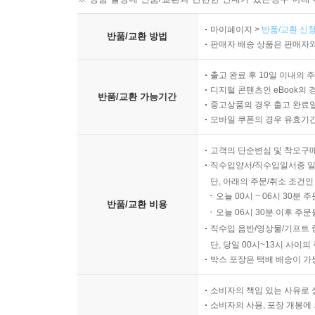
마이페이지 >
반품/교환 신청
반품/교환 방법
판매자 배송 상품은 판매자와
출고 완료 후 10일 이내의 
디지털 콘텐츠인 eBook의 
반품/교환 가능기간
중고상품의 경우 출고 완료일
모바일 쿠폰의 경우 유효기간(
고객의 단순변심 및 착오구
직수입양서/직수입일서중 일
단, 아래의 주문/취소 조건인
오늘 00시 ~ 06시 30분 
반품/교환 비용
오늘 06시 30분 이후 주문
직수입 음반/영상물/기프트 
단, 당일 00시~13시 사이
박스 포장은 택배 배송이 가
소비자의 책임 있는 사유로 
소비자의 사용, 포장 개봉에 