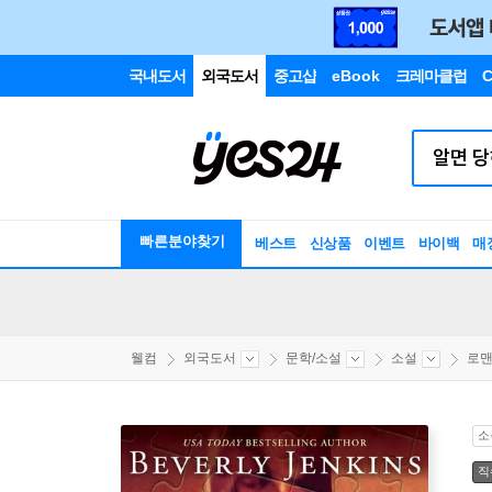
국내도서
외국도서
중고샵
eBook
크레마클럽
C
빠른분야찾기
베스트
신상품
이벤트
바이백
매
웰컴
외국도서
문학/소설
소설
로맨
소
직