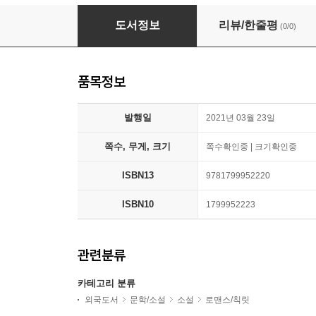
Sexy/Dangerous Lib/E
도서정보
리뷰/한줄평
(0/0)
품목정보
발행일
2021년 03월 23일
쪽수, 무게, 크기
쪽수확인중 | 크기확인중
ISBN13
9781799952220
ISBN10
1799952223
관련분류
카테고리 분류
외국도서
문학/소설
소설
로맨스/칙릿