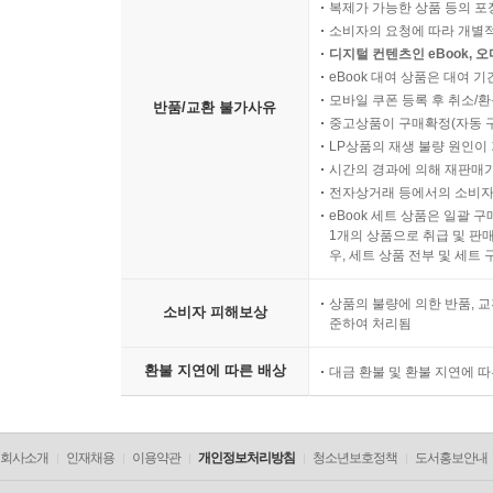
복제가 가능한 상품 등의 포장을 
소비자의 요청에 따라 개별
디지털 컨텐츠인 eBook, 
eBook 대여 상품은 대여 기
모바일 쿠폰 등록 후 취소/환
반품/교환 불가사유
중고상품이 구매확정(자동 
LP상품의 재생 불량 원인이 기
시간의 경과에 의해 재판매가
전자상거래 등에서의 소비자
eBook 세트 상품은 일괄 
1개의 상품으로 취급 및 판매
우, 세트 상품 전부 및 세트
상품의 불량에 의한 반품, 교
소비자 피해보상
준하여 처리됨
환불 지연에 따른 배상
대금 환불 및 환불 지연에 
회사소개
인재채용
이용약관
개인정보처리방침
청소년보호정책
도서홍보안내