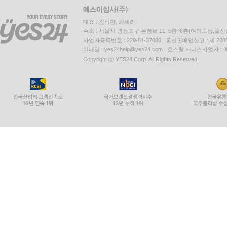
대표 : 김석환, 최세라
주소 : 서울시 영등포구 은행로 11, 5층~6층(여의도동,일신
사업자등록번호 : 229-81-37000 통신판매업신고 : 제 200
이메일 : yes24help@yes24.com 호스팅 서비스사업자 :
Copyright ⓒ YES24 Corp. All Rights Reserved.