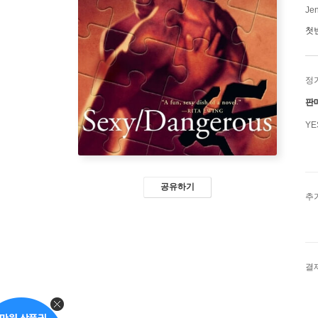
Jen
첫
정
판
Y
공유하기
추
결