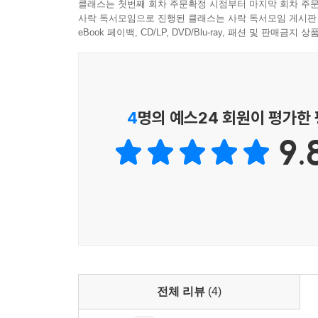
클래스는 첫번째 회차 주문확정 시점부터 마지막 회차 주문
찾는다고 말한다. 영화는 “인간의 사실적 경험을 
사락 독서모임으로 진행된 클래스는 사락 독서모임 게시판
관객은 ‘목격자’에 가깝다고 한다.
eBook 페이백, CD/LP, DVD/Blu-ray, 패션 및 판매금
타르콥스키가 이상적인 영화로 꼽은 것은 연대기Chr
무한한 환경과 나란히 세우고, 그의 옆으로, 그에게
영화의 의미가 있다”고 강조한다.
4
명의 예스24 회원이 평가한
9.
어떤 영화감독이든 자신의 영화를 화려하게 꾸미고 
예술 사조에 빠져 “장면을 아름답게, 효과적으로, 박
타르콥스키가 보기에 영화감독의 과제는 “삶을 재창
옹호자로서 영화감독 타르콥스키의 영화관이다.
왜 《봉인된 시간》이 아니라 《시간의 각인》인가
이 책은 정확히 30년 전인 1991년 《봉인된
전체 리뷰
(4)
번역본을 중역한 탓에 번역에 크고 작은 문제가 