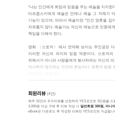
“나는 인간에게 희망과 믿음을 주는 예술을 지지한다
타르콥스키에게 예술은 언제나 예술 그 자체가 아
기능이 있으며, 따라서 예술이란 “인간 영혼을 집
자유롭지 않다. 예술가는 자신의 재능으로 민중에게 
책임을 다해야 한다.
영화 〈스토커〉에서 연약해 보이는 주인공은 다른
이러한 자신의 의지와 믿음 덕분이다. 스토커의
위해서가 아니라 사람들에게 봉사하려는 자신의 의
익사하지 않으려는 인간의 본능이다. 영혼의 밭을 
바라보는 예술이다.
회원리뷰
타르콥스키에게 영화란 무엇인가
(4건)
매주 10건의 우수리뷰를 선정하여 YES포인트 3만원을 드
3,000원 이상 구매 후 리뷰 작성 시
일반회원 300원, 마니아
타르콥스키에게 영화는 민중에 봉사하기 위한 예술
eBook은 다운로드 후 작성한 리뷰만 YES포인트 지급됩니
아니라고 강조한다. 그는 사람들이 바로 “시간을