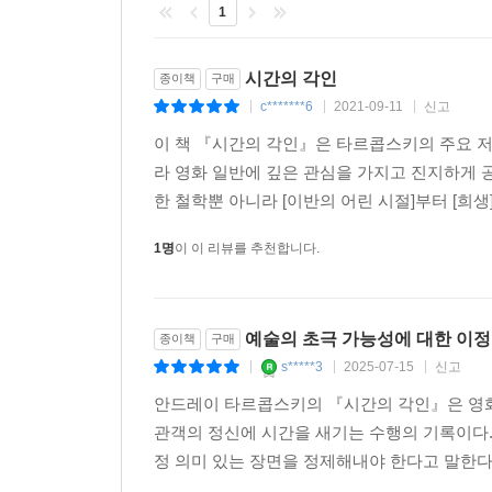
1
원전을 직접 번역함으로써 타르콥스키의 문체를 더
등을 바로잡고 더 정확한 표현으로 내용의 이해를 
시간의 각인
종이책
구매
예를 들어 ‘역원근법Reverse Perspective’을
c*******6
2021-09-11
신고
|
|
|
벽’으로 번역한 것 등이 그 예다. 심지어 타르콥스
이 책 『시간의 각인』은 타르콥스키의 주요 저
단순하게 번역한 것도 마찬가지다. 《봉인된 시간》에
라 영화 일반에 깊은 관심을 가지고 진지하게 
라승도에 따르면, 이러한 번역은 “개념 사용의 일관
한 철학뿐 아니라 [이반의 어린 시절]부터 [희생]
특히 이 책의 제목이 바뀐 것에 주목할 필요가 
1명
이 이 리뷰를 추천합니다.
강조한다. 그에게 영화란 반복되어 생성되는 순간
타르콥스키에게는 조각되고 각인된 시간이 하나의 
순간이 포착된다고 주장한다. 이런 의미에서 이 책의 
예술의 초극 가능성에 대한 이
종이책
구매
s*****3
2025-07-15
신고
|
|
|
안드레이 타르콥스키의 『시간의 각인』은 영화
관객의 정신에 시간을 새기는 수행의 기록이다.
정 의미 있는 장면을 정제해내야 한다고 말한다. 