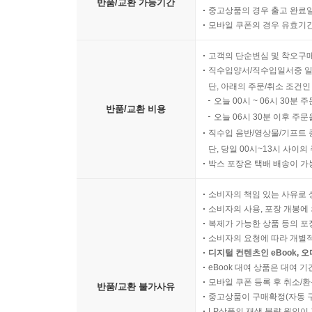
반품/교환 가능기간
중고상품의 경우 출고 완료일
모바일 쿠폰의 경우 유효기간(
고객의 단순변심 및 착오구
직수입양서/직수입일서중 일
단, 아래의 주문/취소 조건인
오늘 00시 ~ 06시 30분 
반품/교환 비용
오늘 06시 30분 이후 주문
직수입 음반/영상물/기프트 
단, 당일 00시~13시 사이
박스 포장은 택배 배송이 가
소비자의 책임 있는 사유로 
소비자의 사용, 포장 개봉에 
복제가 가능한 상품 등의 포장을 
소비자의 요청에 따라 개별
디지털 컨텐츠인 eBook, 
eBook 대여 상품은 대여 기
모바일 쿠폰 등록 후 취소/환
반품/교환 불가사유
중고상품이 구매확정(자동 
LP상품의 재생 불량 원인이 기