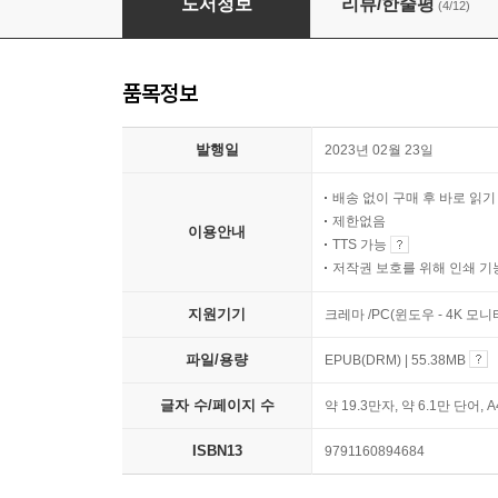
도서정보
리뷰/한줄평
(4/12)
품목정보
발행일
2023년 02월 23일
배송 없이 구매 후 바로 읽
제한없음
이용안내
TTS 가능
저작권 보호를 위해 인쇄 기
지원기기
크레마 /PC(윈도우 - 4K 모
파일/용량
EPUB(DRM) | 55.38MB
글자 수/페이지 수
약 19.3만자, 약 6.1만 단어, 
ISBN13
9791160894684