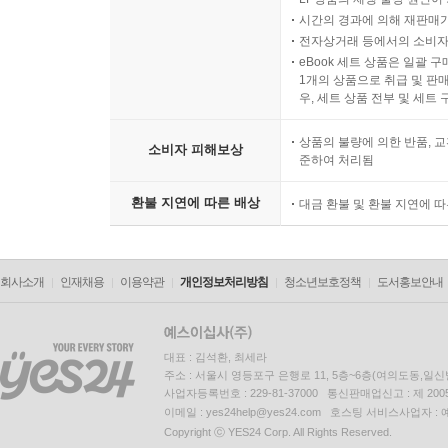
시간의 경과에 의해 재판매가
전자상거래 등에서의 소비자
eBook 세트 상품은 일괄 
1개의 상품으로 취급 및 판매
우, 세트 상품 전부 및 세트
상품의 불량에 의한 반품, 교
소비자 피해보상
준하여 처리됨
환불 지연에 따른 배상
대금 환불 및 환불 지연에 
회사소개
인재채용
이용약관
개인정보처리방침
청소년보호정책
도서홍보안내
대표 : 김석환, 최세라
주소 : 서울시 영등포구 은행로 11, 5층~6층(여의도동,일신
사업자등록번호 : 229-81-37000 통신판매업신고 : 제 200
이메일 : yes24help@yes24.com 호스팅 서비스사업자 :
Copyright ⓒ YES24 Corp. All Rights Reserved.