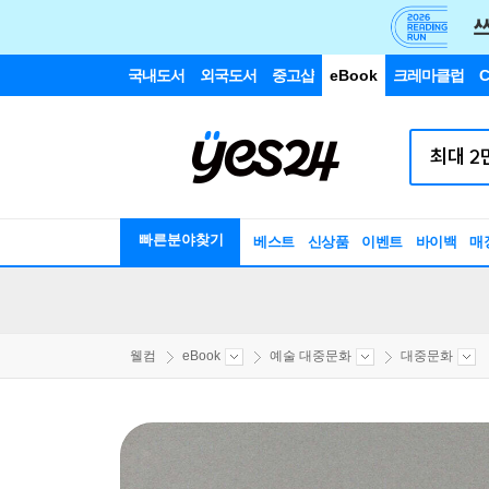
국내도서
외국도서
중고샵
eBook
크레마클럽
C
빠른분야찾기
베스트
신상품
이벤트
바이백
매
웰컴
eBook
예술 대중문화
대중문화