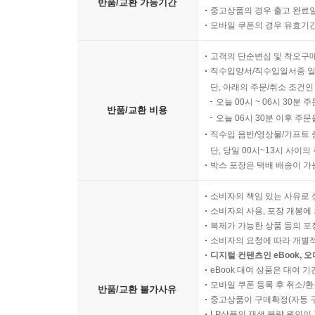
반품/교환 가능기간
중고상품의 경우 출고 완료일
모바일 쿠폰의 경우 유효기간(
고객의 단순변심 및 착오구
직수입양서/직수입일서중 일
단, 아래의 주문/취소 조건인
오늘 00시 ~ 06시 30분 
반품/교환 비용
오늘 06시 30분 이후 주문
직수입 음반/영상물/기프트 
단, 당일 00시~13시 사이
박스 포장은 택배 배송이 가
소비자의 책임 있는 사유로 
소비자의 사용, 포장 개봉에 
복제가 가능한 상품 등의 포장을 
소비자의 요청에 따라 개별
디지털 컨텐츠인 eBook, 
eBook 대여 상품은 대여 기
모바일 쿠폰 등록 후 취소/환
반품/교환 불가사유
중고상품이 구매확정(자동 
LP상품의 재생 불량 원인이 기