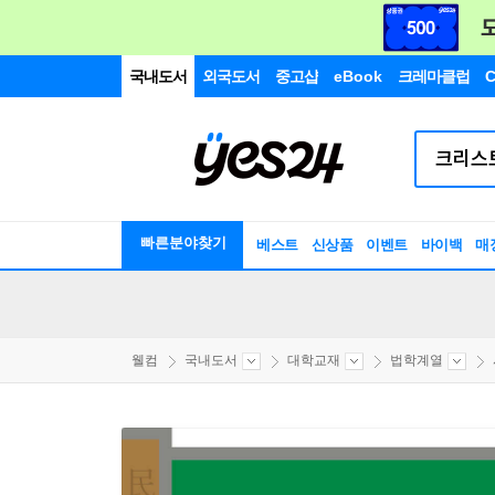
국내도서
외국도서
중고샵
eBook
크레마클럽
C
빠른분야찾기
베스트
신상품
이벤트
바이백
매
웰컴
국내도서
대학교재
법학계열