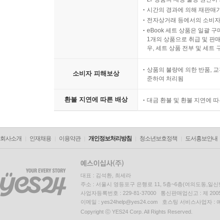
시간의 경과에 의해 재판매가
전자상거래 등에서의 소비자
eBook 세트 상품은 일괄 
1개의 상품으로 취급 및 판매
우, 세트 상품 전부 및 세트
상품의 불량에 의한 반품, 교
소비자 피해보상
준하여 처리됨
환불 지연에 따른 배상
대금 환불 및 환불 지연에 
회사소개
인재채용
이용약관
개인정보처리방침
청소년보호정책
도서홍보안내
대표 : 김석환, 최세라
주소 : 서울시 영등포구 은행로 11, 5층~6층(여의도동,일신
사업자등록번호 : 229-81-37000 통신판매업신고 : 제 200
이메일 : yes24help@yes24.com 호스팅 서비스사업자 :
Copyright ⓒ YES24 Corp. All Rights Reserved.