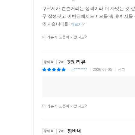
쿠로세가 츤츤거리는 성격이라 더 자밋는 것 
무 잘생겻고 이번권에서도미모를 뽐내며 저를
밋ㅅ습니다!!!!
더보기
이 리뷰가 도움이 되었나요?
3권 리뷰
종이책
구매
m*******7
2026-07-05
신고
|
|
|
이 리뷰가 도움이 되었나요?
핑바네
종이책
구매