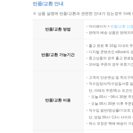
반품/교환 안내
※ 상품 설명에 반품/교환과 관련한 안내가 있는경우 아래 
마이페이지 >
반품/교환 신청
반품/교환 방법
판매자 배송 상품은 판매자와
출고 완료 후 10일 이내의 
디지털 콘텐츠인 eBook의 
반품/교환 가능기간
중고상품의 경우 출고 완료일
모바일 쿠폰의 경우 유효기간(
고객의 단순변심 및 착오구
직수입양서/직수입일서중 일
단, 아래의 주문/취소 조건인
오늘 00시 ~ 06시 30분 
반품/교환 비용
오늘 06시 30분 이후 주문
직수입 음반/영상물/기프트 
단, 당일 00시~13시 사이
박스 포장은 택배 배송이 가