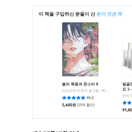
이 책을 구입하신 분들이 산
분야 연관 책
봄의 폭풍과 몬스터 8
얼굴
요 1
미츠바치 미유키 글그림
학산문화사
|
86건
5,400
원
(10% 할인)
91,8