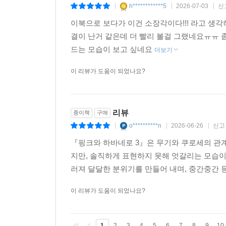
h************5
2026-07-03
신
|
|
|
이북으로 보다가 이건 소장각이다!!! 라고 생
결이 난거 같은데 더 빨리 볼걸 그랬네요ㅠㅠ 
드는 모습이 보고 싶네요
더보기
이 리뷰가 도움이 되었나요?
리뷰
종이책
구매
o**********n
2026-06-26
신고
|
|
|
『핑크와 하바네로 3』은 무기와 쿠로세의 관
지만, 솔직하게 표현하지 못해 엇갈리는 모습이
러져 달달한 분위기를 만들어 내며, 중간중간 등
이 리뷰가 도움이 되었나요?
1
2
3
4
5
6
7
8
9
10