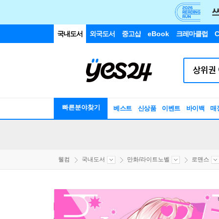
국내도서
외국도서
중고샵
eBook
크레마클럽
C
빠른분야찾기
베스트
신상품
이벤트
바이백
매
웰컴
국내도서
만화/라이트노벨
로맨스