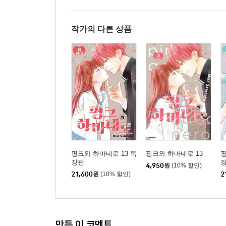
작가의 다른 상품
핑크와 하바네로 13 특
핑크와 하바네로 13
핑
장판
4,950
원
(10% 할인)
21,600
원
(10% 할인)
2
만든 이 코멘트