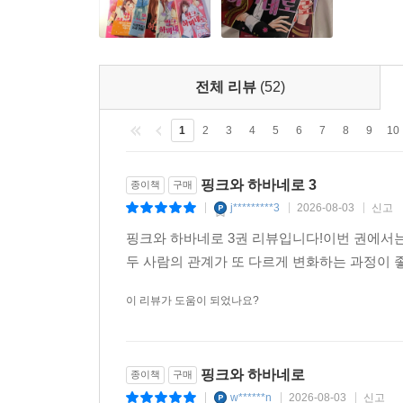
전체 리뷰
(52)
1
2
3
4
5
6
7
8
9
10
핑크와 하바네로 3
종이책
구매
j*********3
2026-08-03
신고
|
|
|
핑크와 하바네로 3권 리뷰입니다!이번 권에서
두 사람의 관계가 또 다르게 변화하는 과정이
이 리뷰가 도움이 되었나요?
핑크와 하바네로
종이책
구매
w******n
2026-08-03
신고
|
|
|