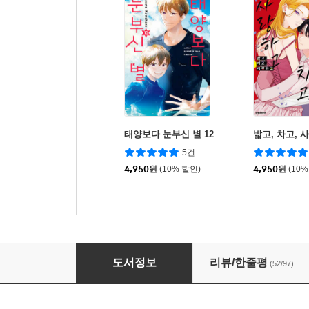
태양보다 눈부신 별 12
밟고, 차고, 
5건
4,950
원
(10% 할인)
4,950
원
(10%
핑크와 하바네로 3
도서정보
리뷰/한줄평
(52/97)