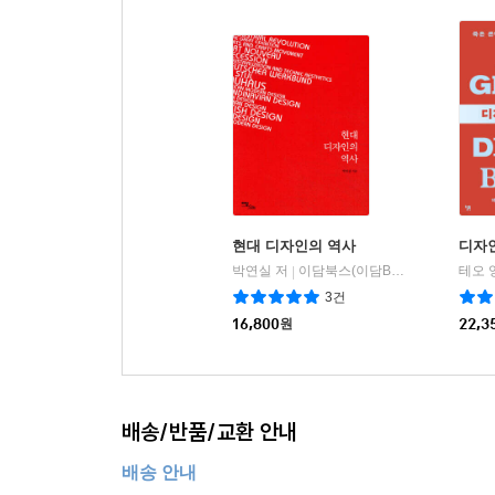
현대 디자인의 역사
디자인
박연실 저
이담북스(이담Books)
테오 
|
3건
16,800
원
22,3
배송/반품/교환 안내
배송 안내