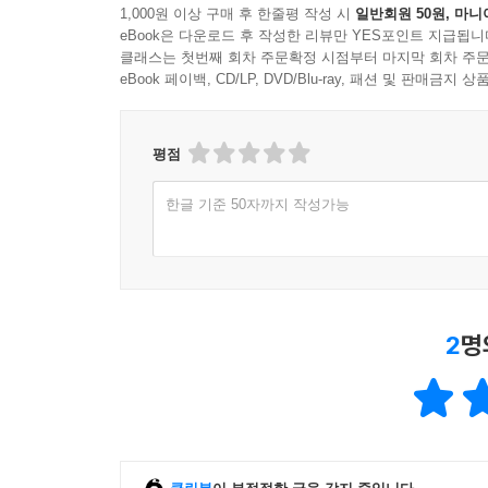
식민주의 국가의 세계지도
처참한 실수들을 아카이브하는 일이 필요할 테죠.『
1,000원 이상 구매 후 한줄평 작성 시
일반회원 50원, 마니
eBook은 다운로드 후 작성한 리뷰만 YES포인트 지급됩니
가장 안전한 선택지가 될 수 있는 세계지도
클래스는 첫번째 회차 주문확정 시점부터 마지막 회차 주문
정치적으로 올바른 세계지도
eBook 페이백, CD/LP, DVD/Blu-ray, 패션 및 판매금
디자인이 가장 훌륭한 세계지도
지도와 범례
이민 행렬 지도
평점
미스인포그래픽
한글 기준 50자까지 작성가능
선택 설계
서식 오류
좀 더 나은 투표 용지 디자인을 위한 가이드라인 10
시간 도둑
우주 인종
2
명
표준과 일탈
정상성의 횡포
데이터용 얼굴