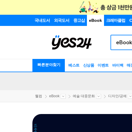
국내도서
외국도서
중고샵
eBook
크레마클럽
C
빠른분야찾기
베스트
신상품
이벤트
바이백
매
웰컴
eBook
예술 대중문화
디자인/공예