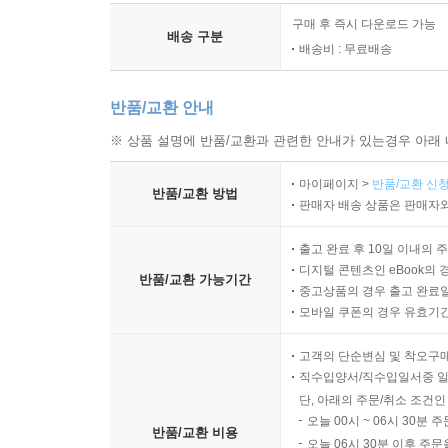
구매 후 즉시 다운로드 가능
배송 구분
배송비 : 무료배송
반품/교환 안내
※ 상품 설명에 반품/교환과 관련한 안내가 있는경우 아래 
마이페이지 >
반품/교환 신청
반품/교환 방법
판매자 배송 상품은 판매자와
출고 완료 후 10일 이내의 
디지털 콘텐츠인 eBook의 
반품/교환 가능기간
중고상품의 경우 출고 완료일
모바일 쿠폰의 경우 유효기간(
고객의 단순변심 및 착오구
직수입양서/직수입일서중 일
단, 아래의 주문/취소 조건인
오늘 00시 ~ 06시 30분 
반품/교환 비용
오늘 06시 30분 이후 주문