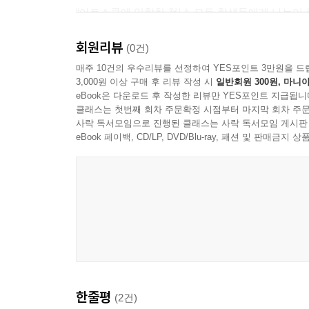
문화 절도
“아트스쿨에 입학한 첫날, 모든 학생들에게 나누어 주어야 하는 책!”
“우리가 받아들이고 있는 다양한 디자인스탠더드를 재
회원리뷰
4장 상징과 아이콘
(0건)
네덜란드의 디자이너 뤼번 파터르는 정치적 디자
매주 10건의 우수리뷰를 선정하여 YES포인트 3만원을 드
글은 나누고 그림은 모으고
3,000원 이상 구매 후 리뷰 작성 시
일반회원 300원, 마니아
문화적 맥락 등 다양한 이데올로기로부터 자유로
eBook은 다운로드 후 작성한 리뷰만 YES포인트 지급됩니
평화를 도용하다
『The Politics of Design(디자인 정치
클래스는 첫번째 회차 주문확정 시점부터 마지막 회차 주문
로고타입과 아키타입
스티븐 헬러 같은 시각문화계의 조직/인사들의 입
사락 독서모임으로 진행된 클래스는 사락 독서모임 게시판
장애인과 비장애인
eBook 페이백, CD/LP, DVD/Blu-ray, 패션 및 판매금
불평등의 아이콘
공(功)을 기약하는 처참한 과(過)의 아카이브 g
외계인부터 선조까지
타이틀을 다양한 디자이너의 손과 얼굴을 빌려 소개
이미지 읽기
처음입니다. 디자이너를 위해서도 아니고 디자이너
시계나 비행기에 투표하기
이 무궁무진한 시각자료를 읽고 이해하는 방법(Vis
불쾌한 스포츠팀
관점으로 기호, 지도, 사진, 타이포그래피, 색상
풀어나가는 이 책의 여정을 따르다 보면, 정치적
5장 인포그래픽
않는가라는 문제를 앞에 둔 우리 모두는, 부적
스스로가 리서치하고 질문해야 하지 않겠냐고 이 책은
한줄평
식민주의와 지도 제작
(2건)
있습니다. 우리는 또 실수를 할 것입니다. 실수로부