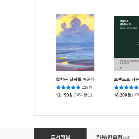
철학은 날씨를 바꾼다
브랜드로 남는
129건
12,150
원
(10% 할인)
16,200
원
(10
디자인 정치학
도서정보
리뷰/한줄평
(0/2)