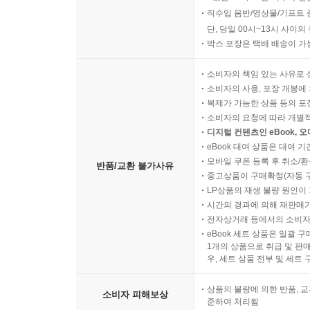
직수입 음반/영상물/기프트 
단, 당일 00시~13시 사이
박스 포장은 택배 배송이 가
소비자의 책임 있는 사유로 
소비자의 사용, 포장 개봉에 
복제가 가능한 상품 등의 포장을 
소비자의 요청에 따라 개별
디지털 컨텐츠인 eBook, 
eBook 대여 상품은 대여 기
모바일 쿠폰 등록 후 취소/환
반품/교환 불가사유
중고상품이 구매확정(자동 
LP상품의 재생 불량 원인이 기
시간의 경과에 의해 재판매가
전자상거래 등에서의 소비자
eBook 세트 상품은 일괄 
1개의 상품으로 취급 및 판매
우, 세트 상품 전부 및 세트
상품의 불량에 의한 반품, 교
소비자 피해보상
준하여 처리됨