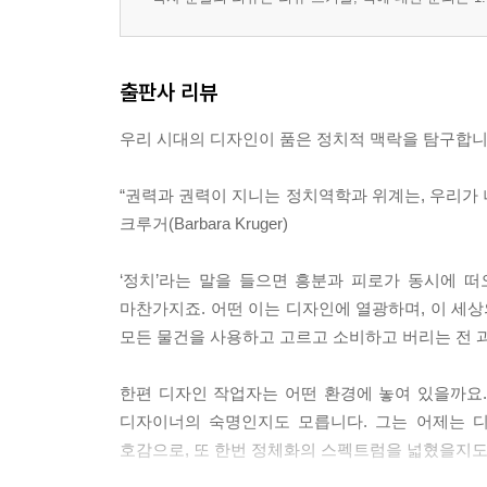
검은색과 흰색의 역사
칠하느냐 칠하지 않느냐
셜리와 도자기 걸
출판사 리뷰
이미지 테크놀로지의 간판모델
우리 시대의 디자인이 품은 정치적 맥락을 탐구합니
3장 이미지와 사진
“권력과 권력이 지니는 정치역학과 위계는, 우리가 나
원근법의 문제
크루거(Barbara Kruger)
문화적 차이
포토샵에 의한 죽음
‘정치’라는 말을 들으면 흥분과 피로가 동시에 떠
신체 노출을 통제하다
마찬가지죠. 어떤 이는 디자인에 열광하며, 이 세상
스무스 크리미널
모든 물건을 사용하고 고르고 소비하고 버리는 전 
여기는 남자들의 세상
뉴 마사이족
한편 디자인 작업자는 어떤 환경에 놓여 있을까요
허울뿐인 다양성
디자이너의 숙명인지도 모릅니다. 그는 어제는 
어떤 문화는 다른 문화보다 크다
호감으로, 또 한번 정체화의 스펙트럼을 넓혔을지도
인간 가족