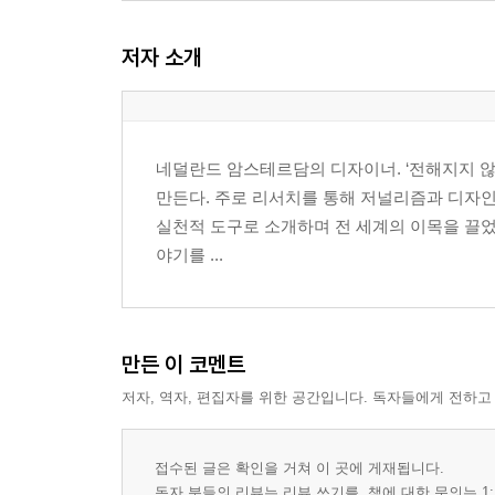
민족을 대변하는 타이포그래피
참수당한 언어
저자 소개
모더니스트 부대
될 때까지 그리스어로
나를 읽지 마세요
나이키 알라
네덜란드 암스테르담의 디자이너. ‘전해지지 않은 이
도메인에는 뭘 넣어야 할까
만든다. 주로 리서치를 통해 저널리즘과 디자인 
실천적 도구로 소개하며 전 세계의 이목을 끌었
2장 색상과 대비
야기를 ...
인간의 눈은 색을 어떻게 인식할까
표색계
색을 만드는 데 드는 비용
만든 이 코멘트
경고의 색상
저자, 역자, 편집자를 위한 공간입니다. 독자들에게 전하고
색채심리
색상과 문화
내셔널 컬러
접수된 글은 확인을 거쳐 이 곳에 게재됩니다.
색상과 성별
독자 분들의 리뷰는 리뷰 쓰기를, 책에 대한 문의는 1: