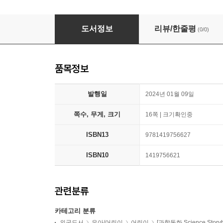
Who Laid These Eggs?: A Lift-The-Flap Boo
도서정보
리뷰/한줄평
(0/0)
품목정보
발행일
2024년 01월 09일
쪽수, 무게, 크기
16쪽 | 크기확인중
ISBN13
9781419756627
ISBN10
1419756621
관련분류
카테고리 분류
외국도서
유아/어린이
어린이
[과학동화 Science Storyb