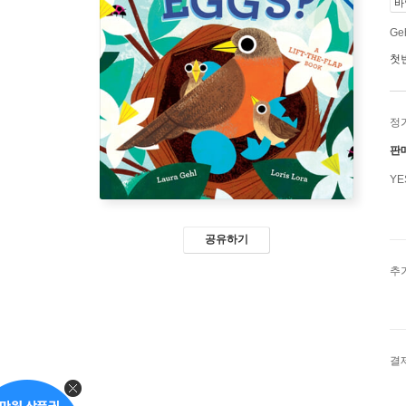
바
Geh
첫
정
판
Y
공유하기
추
결