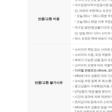
직수입양서/직수입일서중 일
단, 아래의 주문/취소 조건인
오늘 00시 ~ 06시 30분 
반품/교환 비용
오늘 06시 30분 이후 주문
직수입 음반/영상물/기프트 
단, 당일 00시~13시 사이
박스 포장은 택배 배송이 가
소비자의 책임 있는 사유로 
소비자의 사용, 포장 개봉에 
복제가 가능한 상품 등의 포장을 
소비자의 요청에 따라 개별
디지털 컨텐츠인 eBook, 
eBook 대여 상품은 대여 기
모바일 쿠폰 등록 후 취소/환
반품/교환 불가사유
중고상품이 구매확정(자동 
LP상품의 재생 불량 원인이 기
시간의 경과에 의해 재판매가
전자상거래 등에서의 소비자
eBook 세트 상품은 일괄 
1개의 상품으로 취급 및 판매