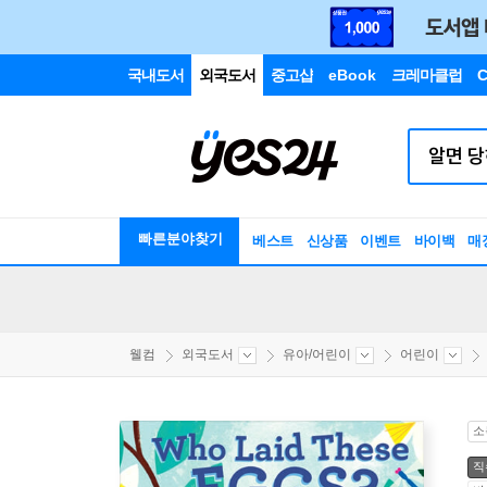
국내도서
외국도서
중고샵
eBook
크레마클럽
C
빠른분야찾기
베스트
신상품
이벤트
바이백
매
웰컴
외국도서
유아/어린이
어린이
소
직