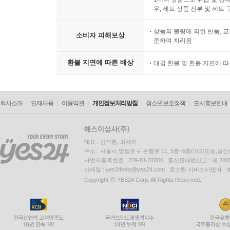
우, 세트 상품 전부 및 세트
상품의 불량에 의한 반품, 교
소비자 피해보상
준하여 처리됨
환불 지연에 따른 배상
대금 환불 및 환불 지연에 
회사소개
인재채용
이용약관
개인정보처리방침
청소년보호정책
도서홍보안내
대표 : 김석환, 최세라
주소 : 서울시 영등포구 은행로 11, 5층~6층(여의도동,일신
사업자등록번호 : 229-81-37000 통신판매업신고 : 제 200
이메일 : yes24help@yes24.com 호스팅 서비스사업자 :
Copyright ⓒ YES24 Corp. All Rights Reserved.