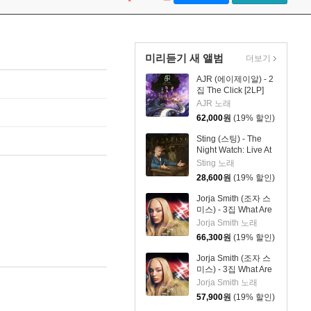
미리듣기 새 앨범
더보기
AJR (에이제이알) - 2
집 The Click [2LP]
AJR 노래
62,000
원
(19% 할인)
Sting (스팅) - The
Night Watch: Live At
The Rijksmuseum
Sting 노래
28,600
원
(19% 할인)
Jorja Smith (조자 스
미스) - 3집 What Are
The Odds [스플래터
Jorja Smith 노래
컬러 LP]
66,300
원
(19% 할인)
Jorja Smith (조자 스
미스) - 3집 What Are
The Odds [심플 오렌
Jorja Smith 노래
지 컬러 LP]
57,900
원
(19% 할인)