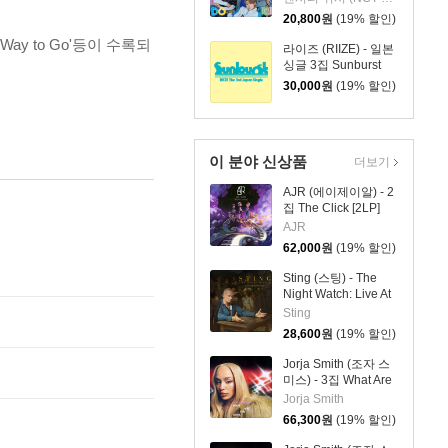
MEETS GIRL [통상판
20,800
원
(19% 할인)
YO-I-DON! Ver.]
 Way to Go'등이 수록되
라이즈 (RIIZE) - 일본
싱글 3집 Sunburst
[초회한정반 B]
30,000
원
(19% 할인)
이 분야 신상품
더보기
AJR (에이제이알) - 2
집 The Click [2LP]
AJR
62,000
원
(19% 할인)
Sting (스팅) - The
Night Watch: Live At
The Rijksmuseum
Sting
28,600
원
(19% 할인)
Jorja Smith (조자 스
미스) - 3집 What Are
The Odds [스플래터
Jorja Smith
컬러 LP]
66,300
원
(19% 할인)