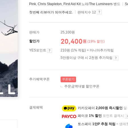
Pink
,
Chris Stapleton
,
First Aid Kit
노래/
The Lumineers
밴드
S
첫번째 리뷰어가 되어주세요.
판매지수 12
판매가
25,100원
20,400
원
할인가
(19% 할인)
YES포인트
210원 (1% 적립) + 마니아추가적립
5만원이상 구매 시 2천원 추가적립
추가혜택쿠폰
쿠폰받기
주문금액대별 할인쿠폰
결제혜택
카카오페이
2,000원 즉시할인
일
페이코
1% 할인
포인트 결제시
토스페이
1만P 추첨 적립
+ 생애