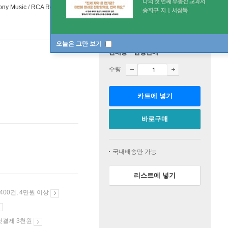
ony Music
/
RCA Records
2023년 02월 21일
오늘은 그만 보기
판매중
한정판매
수량
카트에 넣기
바로구매
국내배송만 가능
리스트에 넣기
 400건, 4만원 이상
첫결제 3천원