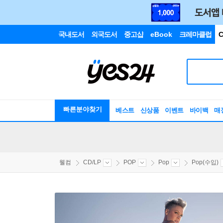
국내도서
외국도서
중고샵
eBook
크레마클럽
C
빠른분야찾기
베스트
신상품
이벤트
바이백
매
웰컴
CD/LP
POP
Pop
Pop(수입)