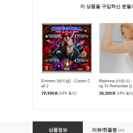
이 상품을 구입하신 분
Eminem (에미넴) - Curtain C
Madonna (마돈나) - 
all 2
ng To Remember [L
29,900
원
(19% 할인)
28,300
원
(19% 할인
P!NK (핑크) - 9집 Trustfall
상품정보
리뷰/한줄평
(0/0)