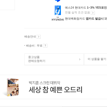
예스24 현대카드
1~3% YES포
전월 실적 조건 없음
현대백화점카드
앱카드 발급시 1
배송안내
배송비 : 무료
중고상품
이 상품을 팔기
판매요청하기