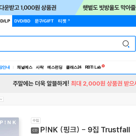
D/LP
DVD/BD
문구
/GIFT
티켓
독서유형검사
장안내
채널예스
사락
예스펀딩
클래스24
RBTI Lab
독서유형검사
주말에는 더욱 알뜰하게!
최대 2,000원 상품권 받으
수입
P!NK (핑크) - 9집 Trustfall
CD