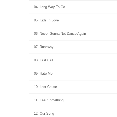
04
Long Way To Go
05
Kids In Love
06
Never Gonna Not Dance Again
07
Runaway
08
Last Call
09
Hate Me
10
Lost Cause
11
Feel Something
12
Our Song