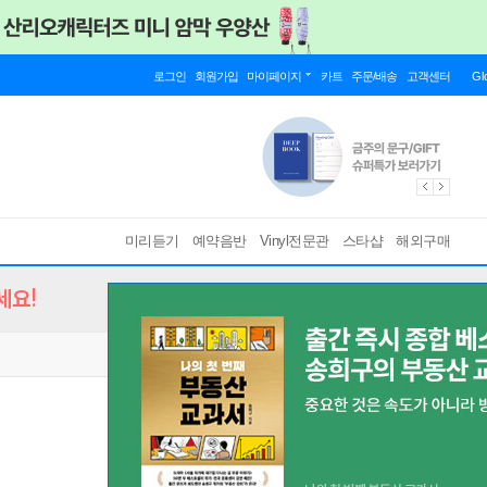
로그인
회원가입
마이페이지
카트
주문/배송
고객센터
Gl
미리듣기
예약음반
Vinyl전문관
스타샵
해외구매
세요!