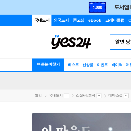
국내도서
외국도서
중고샵
eBook
크레마클럽
C
빠른분야찾기
베스트
신상품
이벤트
바이백
매
웰컴
국내도서
소설/시/희곡
테마소설