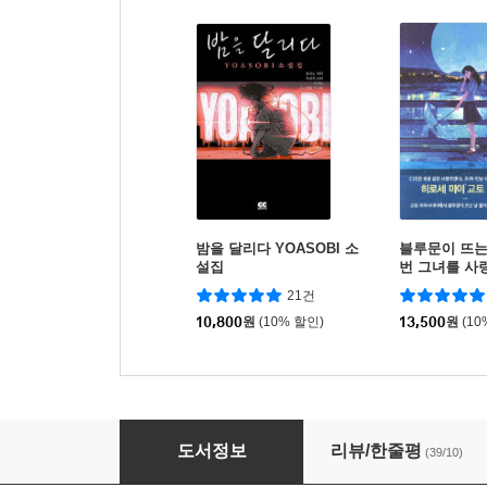
밤을 달리다 YOASOBI 소
블루문이 뜨는 
설집
번 그녀를 사
21건
10,800
원
(10% 할인)
13,500
원
(10
이 마음도 언젠가 잊혀질 거야
도서정보
리뷰/한줄평
(39/10)