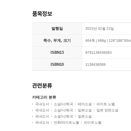
품목정보
발행일
2023년 02월 23일
쪽수, 무게, 크기
464쪽 | 488g | 128*188*30
ISBN13
9791138436083
ISBN10
1138436089
관련분류
카테고리 분류
국내도서
소설/시/희곡
테마소설
라이트 노벨
국내도서
소설/시/희곡
일본소설
일본 장편소설
국내도서
소설/시/희곡
일본소설
국내도서
만화/라이트노벨
라이트노벨