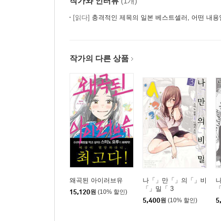
작가와 인터뷰
(1개)
[읽다]
충격적인 제목의 일본 베스트셀러, 어떤 내용
작가의 다른 상품
왜곡된 아이러브유
나「」만「」의「」비
「」밀「 3
「
15,120
원
(10% 할인)
5,400
원
(10% 할인)
5