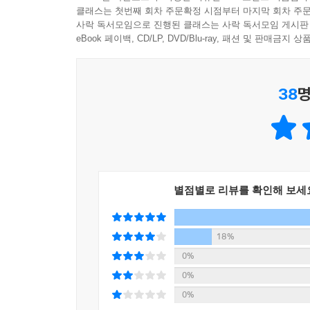
만남 자체가 사라질 것 같은 두려움에 갇혀 지낸다
클래스는 첫번째 회차 주문확정 시점부터 마지막 회차 주문
태도를 알지 못하는 시기의 미성숙한 그 모습을 
사락 독서모임으로 진행된 클래스는 사락 독서모임 게시판
“그러니까 지금은 그런 내 마음과 소중한 것에 부끄
남아있을 수 있다는 착각에 빠지는 그 모습을 말이
eBook 페이백, CD/LP, DVD/Blu-ray, 패션 및 판매금
없어. 그걸 반복했을 때, 치카를 좋아했던 자신이 
성숙한 사랑과 인생으로 나아가라고 일러주고 있다
게 살아갈 수밖에 없는 거야. 그러니까 이제 괜찮아.
38
명
“잊어버리면 전부 거짓이 돼.”
--- p.428
이번에는 그녀가 천천히, 고개를 좌우로 두 번 왕복
“거짓이 되지 않아. 우리는 잊어버려. 아무리 강렬
그때, 죽을 만큼 지루했던 것도, 마음을 쏟을 밴드
(본문 426쪽)
별점별로 리뷰를 확인해 보세
이 작품은 록밴드 더 백 혼(THE BACK HOR
영감을 주며 컬래버레이션한 것으로, 늘 신선한 시
된다.
18%
0%
0%
0%