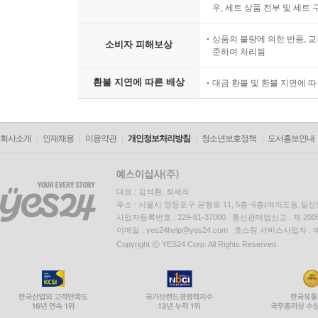
우, 세트 상품 전부 및 세트
상품의 불량에 의한 반품, 교
소비자 피해보상
준하여 처리됨
환불 지연에 따른 배상
대금 환불 및 환불 지연에 
회사소개
인재채용
이용약관
개인정보처리방침
청소년보호정책
도서홍보안내
대표 : 김석환, 최세라
주소 : 서울시 영등포구 은행로 11, 5층~6층(여의도동,일신
사업자등록번호 : 229-81-37000 통신판매업신고 : 제 200
이메일 : yes24help@yes24.com 호스팅 서비스사업자 :
Copyright ⓒ YES24 Corp. All Rights Reserved.