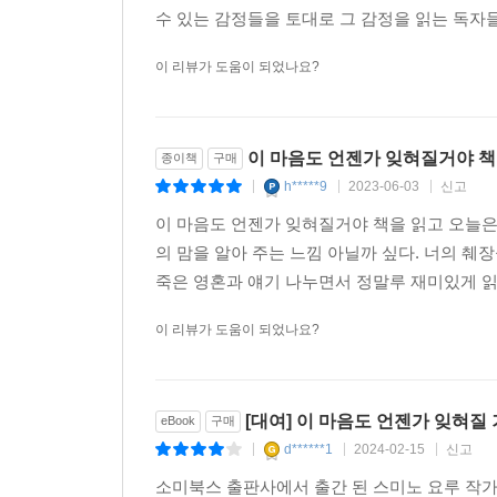
수 있는 감정들을 토대로 그 감정을 읽는 독
이 리뷰가 도움이 되었나요?
이 마음도 언젠가 잊혀질거야 책
종이책
구매
h*****9
2023-06-03
신고
|
|
|
이 마음도 언젠가 잊혀질거야 책을 읽고 오늘은
의 맘을 알아 주는 느낌 아닐까 싶다. 너의 췌
죽은 영혼과 얘기 나누면서 정말루 재미있게 읽는
이 리뷰가 도움이 되었나요?
[대여] 이 마음도 언젠가 잊혀질
eBook
구매
d******1
2024-02-15
신고
|
|
|
소미북스 출판사에서 출간 된 스미노 요루 작가의