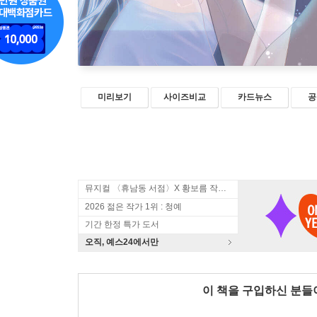
미리보기
사이즈비교
카드뉴스
공
뮤지컬 〈휴남동 서점〉X 황보름 작가 북토크
2026 젊은 작가 1위 : 청예
기간 한정 특가 도서
오직, 예스24에서만
이 책을 구입하신 분