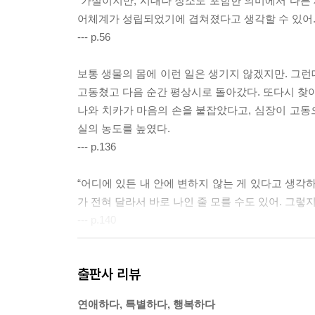
“가설이지만, 시대나 장소도 포함한 의미에서 다른 
어체계가 성립되었기에 겹쳐졌다고 생각할 수 있어. 
--- p.56
보통 생물의 몸에 이런 일은 생기지 않겠지만. 그런
고동쳤고 다음 순간 평상시로 돌아갔다. 또다시 찾아
나와 치카가 마음의 손을 붙잡았다고, 심장이 고동으
실의 농도를 높였다.
--- p.136
“어디에 있든 내 안에 변하지 않는 게 있다고 생각
가 전혀 달라서 바로 나인 줄 모를 수도 있어. 그렇지
--- p.140
사람은 사람을 구하지 못한다고 생각했다. 달콤하고
출판사 리뷰
“고마워.”
말로 표현할 생각은 없었는데 또 입에서 흘러나왔다
연애하다, 특별하다, 행복하다
“치카가 있어 줘서 다행이야. 정신 차릴게.”