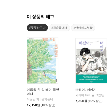
이 상품의 태그
#풋풋하구나
#청춘들에게
#연애세포부활
여름을 한 입 베어 물었
빠졌어, 너에게
더니
와야마 야마 글,그림/김진희 역
이꽃님 저
문학동네
|
7,650
원
(10% 할인)
12,150
원
(10% 할인)