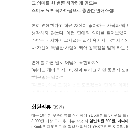
그 의미를 한 번쯤 생각하게 만드는
진짜 마음은 분명 질량을 동반한다. 입술이 그 무
스미노 요루 작가다움으로 충만한 연애소설!
생각이라면 더욱더 무게가 늘어난다. 누군가가 그저 
--- p.213
흔히 연애한다고 하면 자신이 좋아하는 사람과 밥 
생각하지 않는다. 이런 연애의 의미를 짚어보았다
“어쩔 수 없이 역시 슬프다. 그러니까 나는 이기적
카야는 시시하기 그지없는 일상 속에서 다른 세계의
설령 죽어서 영혼만 남더라도, 내 마음속에 있는 이
나 자신이 특별한 사람이 되어 행복감을 알게 하는 
--- p.263
연애를 다른 말로 어떻게 표현하지?
“나는 인생에 돌풍이 분다고 생각해. 다른 말로 바
“뭐라고 해야 하지, 어, 진짜 뭐라고 하면 좋을지 모
그 맛을 되새기면서 여생을 보내는 거야. 너는 아직
“친구랑은 달라?”
생각이야.”
“다르지, 아니 그 경계선은 모르겠는데 단어의 의미는
--- p.384
결혼이나 가족이라는 단어가 생각났지만, 연인과 반드
83쪽)
이어서 혹시 내 안의 본심을 전하지 않은 나는 속죄
회원리뷰
(39건)
다고 분노하는 건 너무 제멋대로이고 심지어 공격하는
사랑과 한 쌍으로 찾아오는 이별, ‘잊혀진다’는
매주 10건의 우수리뷰를 선정하여 YES포인트 3만원을 드
소중한 존재에게 그렇게 상처를 준 적이 있다.
3,000원 이상 구매 후 리뷰 작성 시
일반회원 300원, 마니아
흐려지고 잊혀지는 법이다. 카야는 치카와 이별 후
--- p.413
eBook은 다운로드 후 작성한 리뷰만 YES포인트 지급됩니