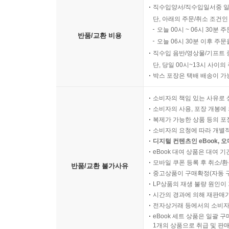
직수입양서/직수입일서중 일
단, 아래의 주문/취소 조건인
오늘 00시 ~ 06시 30분 
반품/교환 비용
오늘 06시 30분 이후 주문
직수입 음반/영상물/기프트 
단, 당일 00시~13시 사이
박스 포장은 택배 배송이 가
소비자의 책임 있는 사유로 
소비자의 사용, 포장 개봉에 
복제가 가능한 상품 등의 포장을 
소비자의 요청에 따라 개별
디지털 컨텐츠인 eBook, 
eBook 대여 상품은 대여 기
모바일 쿠폰 등록 후 취소/환
반품/교환 불가사유
중고상품이 구매확정(자동 
LP상품의 재생 불량 원인이 기
시간의 경과에 의해 재판매가
전자상거래 등에서의 소비자
eBook 세트 상품은 일괄 
1개의 상품으로 취급 및 판매