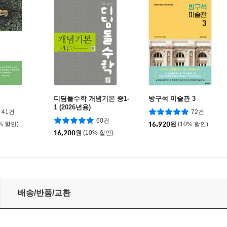
디딤돌수학 개념기본 중1-
방구석 미술관 3
1 (2026년용)
41건
72건
60건
% 할인)
16,920
원
(10% 할인)
16,200
원
(10% 할인)
배송/반품/교환