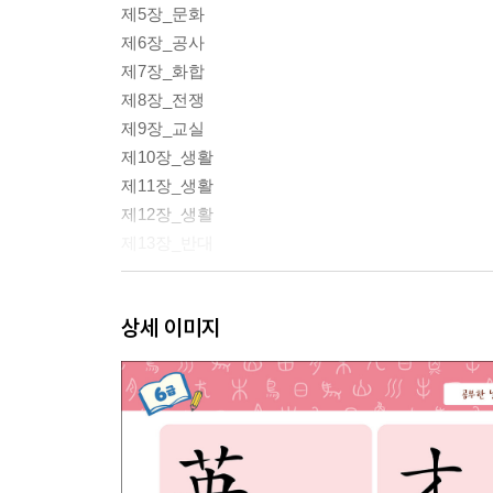
제5장_문화
제6장_공사
제7장_화합
제8장_전쟁
제9장_교실
제10장_생활
제11장_생활
제12장_생활
제13장_반대
* 6급 한자 총정리(훈음 쓰기, 훈음에 알맞은 한자 
상세 이미지