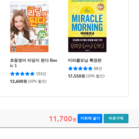
초등영어 리딩이 된다 Bas
미라클모닝 확장판
ic 1
68건
153건
17,550
원
(10% 할인)
12,600
원
(10% 할인)
11,700
카트에 넣기
바로구매
원