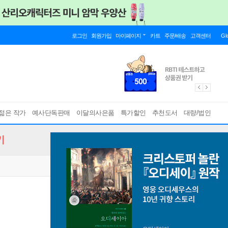
로그인
회원가입
마이페이지
카트
주문/배송
고객센터
Gl
젊은 작가
예사단독판매
이달의사은품
특가할인
추천도서
대량/법인
기