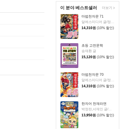
이 분야 베스트셀러
더보기
마법천자문 71
알에스미디어 글/정수영 그림/강용철 감수
14,310
원
(10% 할인)
초등 고전문학
송재환 글
15,120
원
(10% 할인)
마법천자문 70
알에스미디어 글/정수영 그림/강용철 감수
14,310
원
(10% 할인)
한자어 천재라면
박정란,서재인 글/김기수 그림/서가윤 감수
13,950
원
(10% 할인)