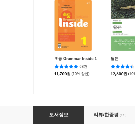
초등 Grammar Inside 1
월든
68건
11,700
원
(10% 할인)
12,600
원
(10
6급 한자
도서정보
리뷰/한줄평
(1/0)