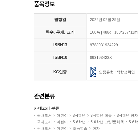
품목정보
발행일
2022년 02월 25일
쪽수, 무게, 크기
160쪽 | 488g | 188*257*11
ISBN13
9788931934229
ISBN10
893193422X
KC인증
인증유형 : 적합성확인
관련분류
카테고리 분류
국내도서
어린이
3-4학년
3-4학년 학습
3-4학년 한자
국내도서
어린이
5-6학년
5-6학년 그림/동화책
5-6
국내도서
어린이
초등학습
한자