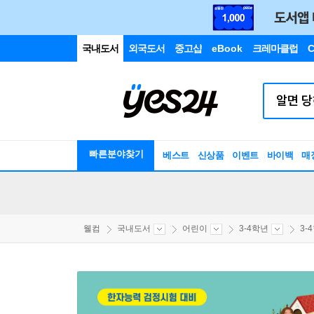
국내도서
외국도서
중고샵
eBook
크레마클럽
C
빠른분야찾기
베스트
신상품
이벤트
바이백
매
웰컴
국내도서
어린이
3-4학년
3-