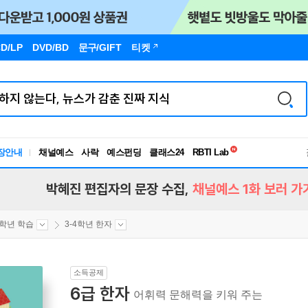
D/LP
DVD/BD
문구
/GIFT
티켓
독서유형검사
장안내
채널예스
사락
예스펀딩
클래스24
RBTI Lab
독서유형검사
박혜진 편집자의 문장 수집,
채널예스 1화 보러 가
4학년 학습
3-4학년 한자
소득공제
6급 한자
어휘력 문해력을 키워 주는