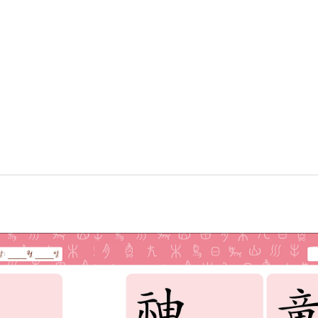
쓰기, 한자어 독음쓰기 외 한자 상식)