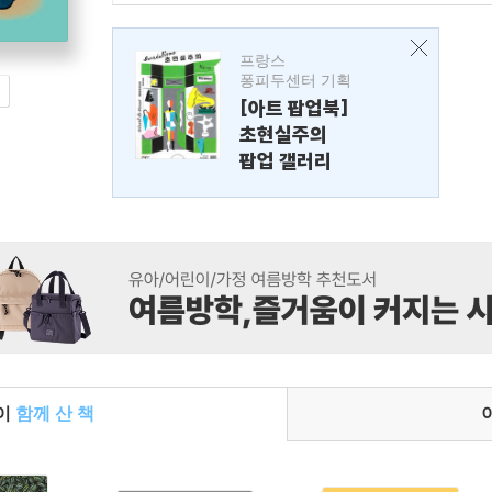
프랑스
퐁피두센터 기획
[아트 팝업북]
초현실주의
팝업 갤러리
들이
함께 산 책