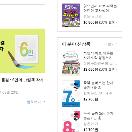
읽으면서 바로 써먹는
어린이 고사성어
한날 글그림
10,800
원
(10% 할인)
이 분야 신상품
더보기
쓰면서 바로 배우는
사자소학 경필쓰기
전통문화연구회 글/이윤정 그림/바글바독연구소 기획
13,050
원
(10% 할인)
 물결 : 6인의 그림책 작가
꾹꾹 눌러쓰는 한자
습관 7급 ①
년 08월 23일
한화우림스터디 주식회사 저
12,700
원
펼쳐보기
꾹꾹 눌러쓰는 한자
습관 8급 ④
강은아 저
12,700
원