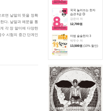
꾹꾹 눌러쓰는 한자
습관 8급 ③
모르면 낱말의 뜻을 정확
강은아 저
명한다. 낱말과 예문을 통
12,700
원
게 각 장 말미에 다양한
급수 시험의 중간 단계인
마법 술술한자 3
박두수 저
13,500
원
(10% 할인)