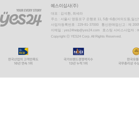
대표 : 김석환, 최세라
주소 : 서울시 영등포구 은행로 11, 5층~6층(여의도동,일신
사업자등록번호 : 229-81-37000 통신판매업신고 : 제 200
이메일 : yes24help@yes24.com 호스팅 서비스사업자 :
Copyright ⓒ YES24 Corp. All Rights Reserved.