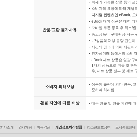
복제가 가능한 상품 등의 포장을 
소비자의 요청에 따라 개별
디지털 컨텐츠인 eBook, 
eBook 대여 상품은 대여 기
모바일 쿠폰 등록 후 취소/환
반품/교환 불가사유
중고상품이 구매확정(자동 
LP상품의 재생 불량 원인이 기
시간의 경과에 의해 재판매가
전자상거래 등에서의 소비자
eBook 세트 상품은 일괄 
1개의 상품으로 취급 및 판매
우, 세트 상품 전부 및 세트
상품의 불량에 의한 반품, 교
소비자 피해보상
준하여 처리됨
환불 지연에 따른 배상
대금 환불 및 환불 지연에 
회사소개
인재채용
이용약관
개인정보처리방침
청소년보호정책
도서홍보안내