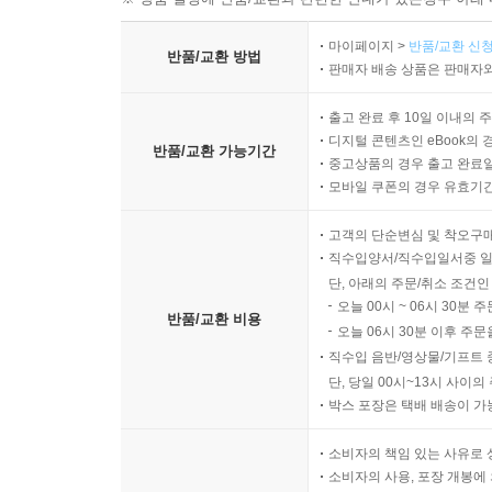
마이페이지 >
반품/교환 신청
반품/교환 방법
판매자 배송 상품은 판매자와
출고 완료 후 10일 이내의 
디지털 콘텐츠인 eBook의 
반품/교환 가능기간
중고상품의 경우 출고 완료일
모바일 쿠폰의 경우 유효기간(
고객의 단순변심 및 착오구
직수입양서/직수입일서중 일
단, 아래의 주문/취소 조건인
오늘 00시 ~ 06시 30분 
반품/교환 비용
오늘 06시 30분 이후 주문
직수입 음반/영상물/기프트 
단, 당일 00시~13시 사이
박스 포장은 택배 배송이 가
소비자의 책임 있는 사유로 
소비자의 사용, 포장 개봉에 