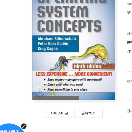
Sil
첫
정
판
Y
추
결
사이즈비교
공유하기