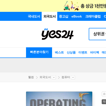
국내도서
외국도서
중고샵
eBook
크레마클럽
C
빠른분야찾기
베스트
신상품
이벤트
바이백
매
웰컴
외국도서
컴퓨터
소
직