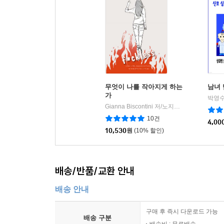
무엇이 나를 작아지게 하는
남녀 
가
박영수
Gianna Biscontini 저/노지우 역
아니마
|
10건
4,00
10,530
원
(10% 할인)
배송/반품/교환 안내
배송 안내
구매 후 즉시 다운로드 가능
배송 구분
배송비 : 무료배송