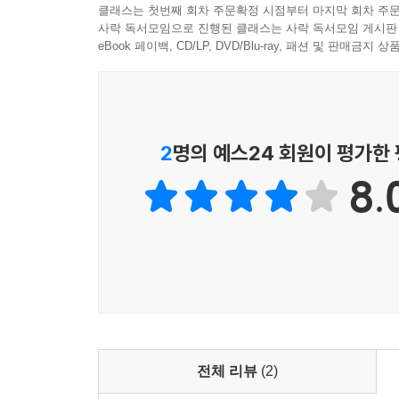
‘화성에서 온 남자, 금성에서 온 여자’는 너무나 
클래스는 첫번째 회차 주문확정 시점부터 마지막 회차 주문
초기 모습이 우수한 두뇌(남성의 뇌)와 열등한 뇌
사락 독서모임으로 진행된 클래스는 사락 독서모임 게시판
성별에 따른 우열을 부여하기 위해서 선천성, 이
eBook 페이백, CD/LP, DVD/Blu-ray, 패션 및 판매금
두개학과 호르몬 연구, 뇌영상 기술 등을 활용했다.
학문이었고 호르몬 연구는 어떤 성 호르몬에 노출
따라 특정 뇌의 활성화가 다르다는 주장이다. 지나
크기가 크면 클수록 뛰어나다는 이론엔 어째서 고래가
2
명의 예스24 회원이 평가한
똑똑해야 하는데 그렇지 않은 점을 말한다. 호르
8.
뇌영상 역시도 성별에 상관없이 각자의 성향에 따라
지나 리폰은 뇌를 구분하는 게 성이 되어선 안 된
놓여 있는지가 그 사람이 어떤 방향으로, 얼마나 
놀라운 능력을 저해하는 것이다. 이어서 리폰은 차
인간이라는 존재가 가진 가장 값진 능력
이제 지나 리폰은 뇌의 차이에서 벗어나 갓 태어나
전체 리뷰
(2)
초대한다. 주변의 도움 없인 아무것도 못할 것 같