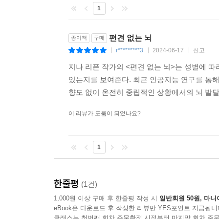
1
무한한 스펀지 같은 이 끊임없는 흡수력은 누가
후천적인 학습(성장 가능성)이야말로 인간의 고유
있었다고 말한다. 한계를 극복할 수 있는 이 힘은
편견 없는 뇌
종이책
구매
뛰어나다는 식의 남녀의 틀을 깨부수고 더 이상 편
r*********3
2024-06-17
신고
|
|
|
성장의 세계로 인도해 줄 것이다.
지나 리폰 작가의 <편견 없는 뇌>는 성별에 
있는지를 보여준다. 최근 인공지능 연구를 통해 
향도 없이 온전히 중립적인 상황에서의 뇌 발달
이 리뷰가 도움이 되었나요?
1
한줄평
(1건)
1,000원 이상 구매 후 한줄평 작성 시
일반회원 50원, 마니
eBook은 다운로드 후 작성한 리뷰만 YES포인트 지급됩니
클래스는 첫번째 회차 주문확정 시점부터 마지막 회차 주문