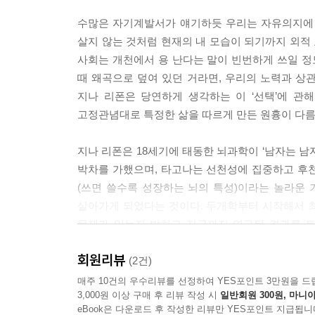
수많은 자기계발서가 얘기하듯 우리는 자유의지에 
살지 않는 것처럼 현재의 내 모습이 되기까지 외적 
사회는 개천에서 용 난다는 말이 빈번하게 쓰일 정
때 왜곡으로 덮여 있던 거라면, 우리의 노력과 상관
지나 리폰은 당연하게 생각하는 이 ‘선택’에 관
고정관념대로 특정한 삶을 따르게 만든 원흉이 다름
지나 리폰은 18세기에 태동한 뇌과학이 ‘남자는 남
박차를 가했으며, 타고나는 선천성에 집중하고 후
(쓰면 쓸수록 성장하는 뇌의 특성)이라는 놀라운
살아가게 되었다는 것이다. 두개학부터 시작해서 
문제가 있는지 밝히고 지금까지 연구된 결과를 토
가져오기 위한 노력이라고 할 수 있다.
회원리뷰
(2건)
강제로 구별된 뇌에 관한 가장 권위 있는 폭로
매주 10건의 우수리뷰를 선정하여 YES포인트 3만원을 드
3,000원 이상 구매 후 리뷰 작성 시
일반회원 300원, 마니아
eBook은 다운로드 후 작성한 리뷰만 YES포인트 지급됩니