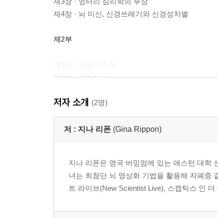
제3장 · 엉터리 심리학의 부상
제4장 · 뇌 미신, 신경쓰레기와 신경성차별
제2부
제5장 · 21세기의 뇌
제6장 · 사회적 뇌
저자 소개
제3부
(2명)
제7장 · 아기도 중요하다
저 :
지나 리폰
(Gina Rippon)
제8장 · 아기에게 성원을
제9장 · 우리는 젠더화된 바다에서 헤엄친다
지나 리폰은 영국 버밍엄에 있는 애스턴 대학
녀는 최첨단 뇌 영상화 기법을 활용해 자폐증 같은 발
제4부
트 라이브(New Scientist Live), 스켑틱스 인 더
제10장 · 성과 과학
제11장 · 과학과 뇌