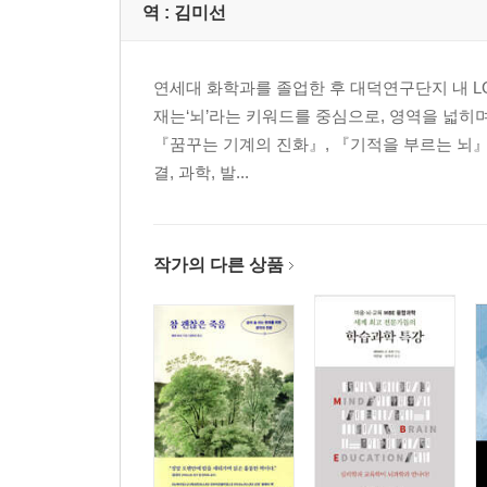
역 :
김미선
제12장 · 착한 여자아이는 하지 않아
제13장 · 그녀의 앙증맞은 머리 안쪽
제14장 · 화성, 금성 아니면 지구?
연세대 화학과를 졸업한 후 대덕연구단지 내 L
재는‘뇌’라는 키워드를 중심으로, 영역을 넓히
결론
『꿈꾸는 기계의 진화』, 『기적을 부르는 뇌』,
감사의 말 / 본문의 주 / 참고문헌
결, 과학, 발...
작가의 다른 상품