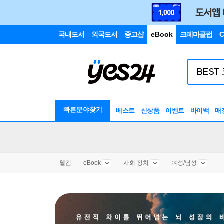
국내도서
외국도서
중고샵
eBook
크레마클럽
C
빠른분야찾기
베스트
신상품
이벤트
바이백
매
웰컴
eBook
사회 정치
여성/남성