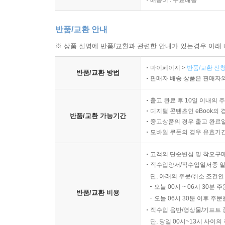
반품/교환 안내
※ 상품 설명에 반품/교환과 관련한 안내가 있는경우 아래 
마이페이지 >
반품/교환 신청
반품/교환 방법
판매자 배송 상품은 판매자와
출고 완료 후 10일 이내의 
디지털 콘텐츠인 eBook의 
반품/교환 가능기간
중고상품의 경우 출고 완료일
모바일 쿠폰의 경우 유효기간(
고객의 단순변심 및 착오구
직수입양서/직수입일서중 일
단, 아래의 주문/취소 조건인
오늘 00시 ~ 06시 30분 
반품/교환 비용
오늘 06시 30분 이후 주문
직수입 음반/영상물/기프트 
단, 당일 00시~13시 사이