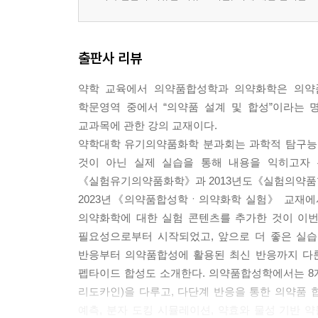
출판사 리뷰
약학 교육에서 의약품합성학과 의약화학은 의약품
학문영역 중에서 “의약품 설계 및 합성”이라는
교과목에 관한 강의 교재이다.
약학대학 유기의약품화학 분과회는 과학적 탐구능
것이 아닌 실제 실습을 통해 내용을 익히고자
《실험유기의약품화학》과 2013년도《실험의약품합
2023년《의약품합성학ㆍ의약화학 실험》 교재에서
의약화학에 대한 실험 콘텐츠를 추가한 것이 이번
필요성으로부터 시작되었고, 앞으로 더 좋은 실습
반응부터 의약품합성에 활용된 최신 반응까지 다룬다
펩타이드 합성도 소개한다. 의약품합성학에서는 8개
리도카인)을 다루고, 다단계 반응을 통한 의약품 합
예측, 분자 도킹 시뮬레이션, 약효와 물성 기반 