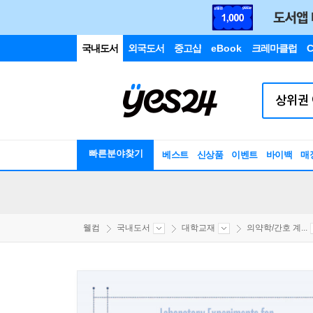
국내도서
외국도서
중고샵
eBook
크레마클럽
C
빠른분야찾기
베스트
신상품
이벤트
바이백
매
웰컴
국내도서
대학교재
의약학/간호 계...