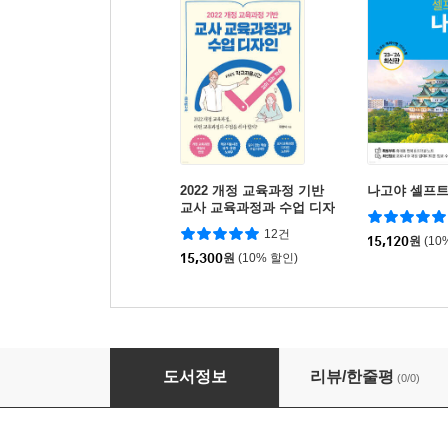
2022 개정 교육과정 기반
나고야 셀프
교사 교육과정과 수업 디자
인
12건
15,120
원
(10
15,300
원
(10% 할인)
의약품합성학ㆍ의약화학 실험
도서정보
리뷰/한줄평
(0/0)