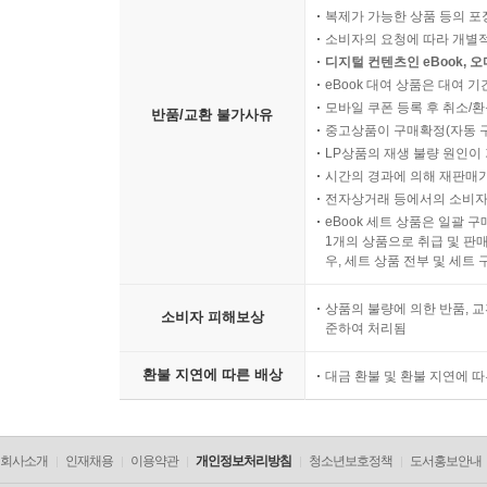
복제가 가능한 상품 등의 포장을 
소비자의 요청에 따라 개별
디지털 컨텐츠인 eBook, 
eBook 대여 상품은 대여 기
모바일 쿠폰 등록 후 취소/환
반품/교환 불가사유
중고상품이 구매확정(자동 
LP상품의 재생 불량 원인이 기
시간의 경과에 의해 재판매가
전자상거래 등에서의 소비자
eBook 세트 상품은 일괄 
1개의 상품으로 취급 및 판매
우, 세트 상품 전부 및 세트
상품의 불량에 의한 반품, 교
소비자 피해보상
준하여 처리됨
환불 지연에 따른 배상
대금 환불 및 환불 지연에 
회사소개
인재채용
이용약관
개인정보처리방침
청소년보호정책
도서홍보안내