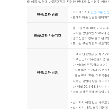
※ 상품 설명에 반품/교환과 관련한 안내가 있는경우 아래 
마이페이지 >
반품/교환 신청
반품/교환 방법
판매자 배송 상품은 판매자와
출고 완료 후 10일 이내의 
디지털 콘텐츠인 eBook의 
반품/교환 가능기간
중고상품의 경우 출고 완료일
모바일 쿠폰의 경우 유효기간(
고객의 단순변심 및 착오구
직수입양서/직수입일서중 일
단, 아래의 주문/취소 조건인
오늘 00시 ~ 06시 30분 
반품/교환 비용
오늘 06시 30분 이후 주문
직수입 음반/영상물/기프트 
단, 당일 00시~13시 사이
박스 포장은 택배 배송이 가
소비자의 책임 있는 사유로 
소비자의 사용, 포장 개봉에 