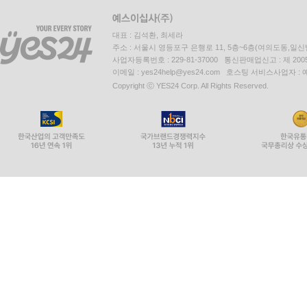
대표 : 김석환, 최세라
주소 : 서울시 영등포구 은행로 11, 5층~6층(여의도동,일신
사업자등록번호 : 229-81-37000 통신판매업신고 : 제 200
이메일 : yes24help@yes24.com 호스팅 서비스사업자 :
Copyright ⓒ YES24 Corp. All Rights Reserved.