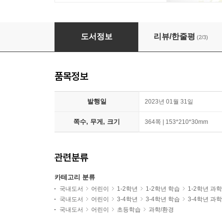
숫자로 알아보는 환경 과학 이야기 + 못난이 채
도서정보
리뷰/한줄평
(2/3)
품목정보
발행일
2023년 01월 31일
쪽수, 무게, 크기
364쪽 | 153*210*30mm
관련분류
카테고리 분류
국내도서
어린이
1-2학년
1-2학년 학습
1-2학년 과
국내도서
어린이
3-4학년
3-4학년 학습
3-4학년 과
국내도서
어린이
초등학습
과학/환경