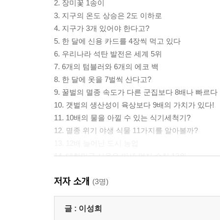
2. 장미꽃 1송이
3. 지구의 온도 상승은 2도 이하로
4. 지구가 3개 있어야 한다고?
5. 한 달에 신용 카드를 4장씩 먹고 있다
6. 우리나라 석탄 발전은 세계 5위
7. 6개의 텀블러와 6개의 에코 백
8. 한 달에 옷을 7벌씩 산다고?
9. 꿀벌의 멸종 속도가 다른 군집보다 8배나 빠르다
10. 갯벌의 생산성이 육상보다 9배의 가치가 있다!
11. 10배의 물을 아낄 수 있는 식기세척기?
12. 멸종 위기 야생 식물 11가지를 알아볼까?
13. 12배 늘어난 도시 농업
14. 대한민국 서울은 미세 먼지 수치 13위
15. 5월 14일은 식품 안전의 날
저자 소개
16. 10년 전보다 15배 늘어난 산불
(3명)
17. 서울의 16배 면적의 아마존 열대 우림이 사라져
18. 지속 가능 발전 목표 17가지
글 :
이성희
19. 세계 온실가스의 18퍼센트는 가축에서 발생,