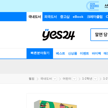
국내도서
외국도서
중고샵
eBook
크레마클럽
C
빠른분야찾기
베스트
신상품
이벤트
바이백
매
웰컴
국내도서
어린이
1-2학년
1-