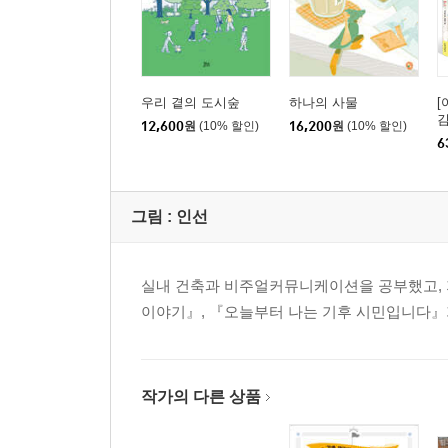
우리 곁의 도시숲
하나의 사물
[
김
12,600
원
(10% 할인)
16,200
원
(10% 할인)
6
그림 :
인선
실내 건축과 비주얼커뮤니케이션을 공부했고, 
이야기』, 『오늘부터 나는 기후 시민입니다』가
작가의 다른 상품