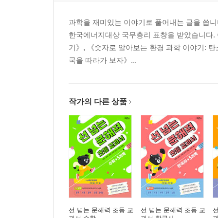
육식은 채식보다 18배 넓은 농경지 필요
과학을 재미있는 이야기로 풀어내는 글을 씁니다
20. 코로나19와 기후 변화
한국에너지대상 국무총리 표창을 받았습니다. 어
21. 지구를 위한 20가지 실천
기》, 《숫자로 알아보는 환경 과학 이야기: 탄소
국을 따라가 보자》...
작가의 다른 상품
선 넘는 문해력 초등 교
선 넘는 문해력 초등 교
선