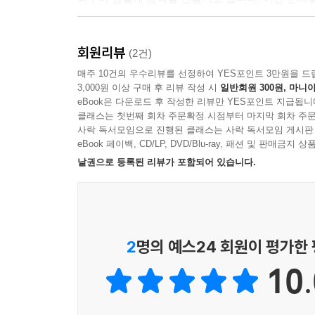
국제 연합(UN)은 세계 평화 유지와 국제 사회 협
회원리뷰
목표(SDG)를 발표했습니다. 이 목표는 환경 오
(2건)
것입니다. 우리는 이 목표를 2030년까지 달성해야 
매주 10건의 우수리뷰를 선정하여 YES포인트 3만원을 드
3,000원 이상 구매 후 리뷰 작성 시
일반회원 300원, 마니아
eBook은 다운로드 후 작성한 리뷰만 YES포인트 지급됩니
이 책에는 세계 곳곳에서 지속가능발전목표, SD
클래스는 첫번째 회차 주문확정 시점부터 마지막 회차 주문
개구리 서식지를 선택하고, 배고픈 독수리에게 먹
사락 독서모임으로 진행된 클래스는 사락 독서모임 게시판
않으며, 좋은 아이디어로 못생긴 채소를 활용하는
eBook 페이백, CD/LP, DVD/Blu-ray, 패션 및 판매금
낱권으로 등록된 리뷰가 포함되어 있습니다.
우리는 지구를 아끼고 우리가 만들어 낸 것들을 공
주인공들처럼 아주 다양한 방법으로 이 목표 달성에
막연하지만 심각한 문제들을 구체적인 이야기로 만
2
명의 예스24 회원이 평가한
우리는 환경 재난 시대를 맞아 기후 위기, 생물 다양
10.
우리 모두에게 중요한 문제이며, 특히 기후 위기
하며 두렵기도 합니다. 우리는 누구나 이야기를 