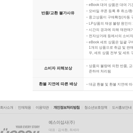
eBook 대여 상품은 대여 기
모바일 쿠폰 등록 후 취소/환
반품/교환 불가사유
중고상품이 구매확정(자동 
LP상품의 재생 불량 원인이 기
시간의 경과에 의해 재판매가
전자상거래 등에서의 소비자
eBook 세트 상품은 일괄 
1개의 상품으로 취급 및 판매
우, 세트 상품 전부 및 세트
상품의 불량에 의한 반품, 교
소비자 피해보상
준하여 처리됨
환불 지연에 따른 배상
대금 환불 및 환불 지연에 
회사소개
인재채용
이용약관
개인정보처리방침
청소년보호정책
도서홍보안내
대표 : 김석환, 최세라