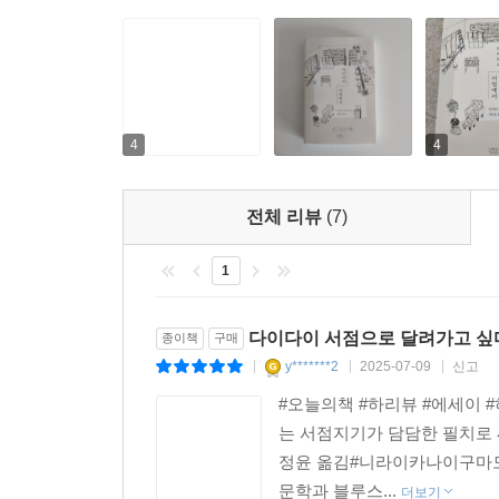
눈과 전선에서 싸우는 병사의 눈은 서로 다른 것을 본
그늘진 일상에 작은 서점이 있다면
인육을 먹기에 이르는 과정을 통해 전쟁터가 어떻게
---「A씨 이야기」중에서
이 책은 서점의 카운터석에 앉아 있는 것만으로도 
편집자의 제안에서 출발했다. 하나하나 읽다 보면
린코 짱이 서점의 서가를 보고 “여전히 약자의 책만
4
4
저마다의 작은 이야기에 위로받고 온기를 느낀다. 
가를 바라보고, 의식한 적은 없지만 확실히 약자들
것이다.
이런저런 이유로 차별당하는 사람들, 의지할 데 없는
전체 리뷰
(7)
소리는 사람을 억누르려고 하는 큰 목소리보다도 
크고 화려하지 않아도 때론 그 자리에 있다는 것만
1
전한다. 주변을 둘러보면 다이다이 같은 작고 소중
그런데 린코 짱은 훗날 첫 번째 책의 추천사에서 
주고받을 수 있는 작은 서점이 있다면 그늘진 일
있었다”고 했다. 서가를 보고 있을 때나 린코 짱의 
담아내는 책으로 가득한 서점임에 틀림없다.
다이다이 서점으로 달려가고 싶
종이책
구매
한다.
y*******2
2025-07-09
신고
|
|
|
---「멀리 있지만 가까이 있는 사람」중에서
#오늘의책 #하리뷰 #에세이 
는 서점지기가 담담한 필치로
정윤 옮김#니라이카나이구마모
문학과 블루스...
더보기