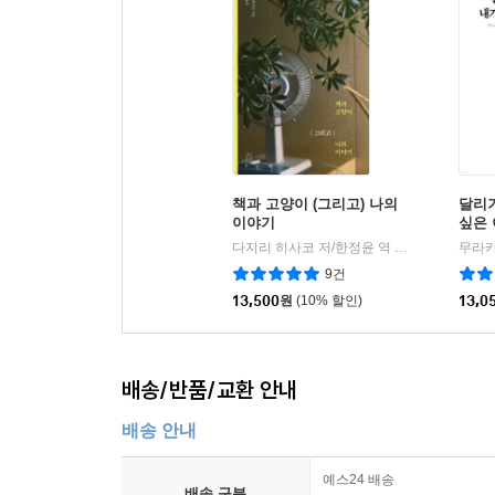
책과 고양이 (그리고) 나의
달리기
이야기
싶은
다지리 히사코 저/한정윤 역
니라이카나이
|
9건
13,500
원
(10% 할인)
13,0
배송/반품/교환 안내
배송 안내
예스24 배송
배송 구분