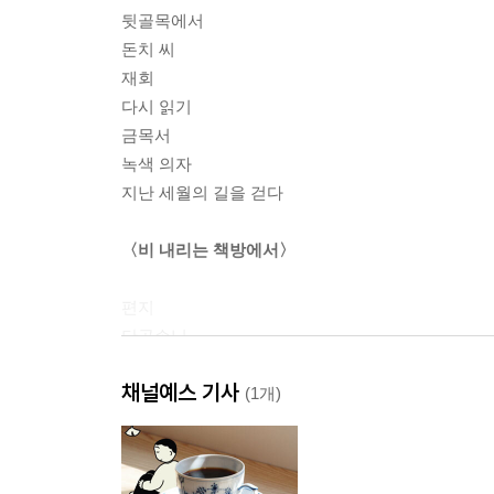
뒷골목에서
돈치 씨
재회
다시 읽기
금목서
녹색 의자
지난 세월의 길을 걷다
〈비 내리는 책방에서〉
편지
단골손님
피로연
채널예스 기사
A씨 이야기
(1개)
마마
덤
사레쿠