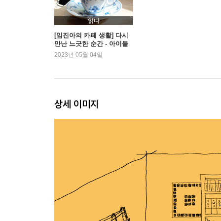
〈같은 달을 올려다보며〉
읽다
[임진아의 카페 생활] 다시
만난 느긋한 순간 - 아이들
인연
모먼츠
2023년 05월 04일
버스 정류장
투명한 손님
멀지만 가까이 있는 사람
울보 여자들
상세 이미지
단골 여관
콩콩콩
비밀의 밤
거리의 풍경
하늘과 보름달
〈우표 없는 편지〉
작은 것들