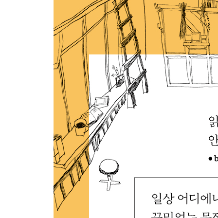
기린
깜박이는
우에키 수박과 편지
스티커와 스틱 도넛
악수
야호
유히와 아사히
변함없는 풍경
후기
이 책에 나오는 책과 잡지