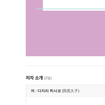
저자 소개
(2명)
저 :
다지리 히사코
(田尻久子)