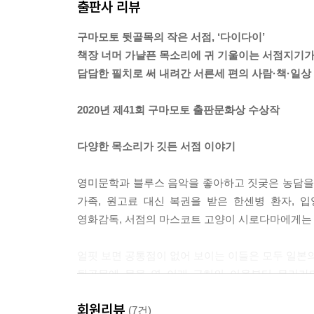
출판사 리뷰
이빨이 조금씩 빠지고 있고 근력도 약해지고 있는 듯
게 잊어버리고 만다. 언제나 응석을 부리고, 손님
구마모토 뒷골목의 작은 서점, ‘다이다이’
길 바랄 때는 등에 매달리고, 아직도 장난감 낚싯대
책장 너머 가냘픈 목소리에 귀 기울이는 서점지기
담담한 필치로 써 내려간 서른세 편의 사람·책·일상
그다지 변하지 않을 것 같아서 언제까지나 곁에 있어줄
는 소리가 들리면, 언젠가 다가올 이별을 조금은 각
2020년 제41회 구마모토 출판문화상 수상작
이 심장박동 소리를 들을 수 있기를 바라면서, 나도
콩콩콩.
다양한 목소리가 깃든 서점 이야기
---「콩콩콩」중에서
영미문학과 블루스 음악을 좋아하고 짓궂은 농담을 잘
어젯밤에 먹다 남은 카레 같은 기억이 여기에도 있을
가족, 원고료 대신 복권을 받은 한센병 환자, 
람…… 가지각색의 무엇인가가 누구나의 기억과 조금
영화감독, 서점의 마스코트 고양이 시로다마에게는
맞아 맞아, 그런 거 있었어.
얼핏 보면 공통점이 없어 보이는 이들은 모두 일본의
오늘은 토요일이었는데, 왔던 사람의 얼굴을 전부 떠
뒷골목에 문을 연 이래 근처의 이웃부터 무라카미 
면 손님이 열었던 것보다 내가 열었던 게 훨씬 많았
유키사다 이사오(영화감독) 등 문화예술계 인사까지
할 수 있었고. 창문 너머에는 미국풍나무 잎이 팔랑
회원리뷰
(7건)