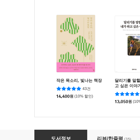
작은 목소리, 빛나는 책장
달리기를 말할
고 싶은 이야
43건
14,400
원
(10% 할인)
13,050
원
(10
다이다이 서점에서
도서정보
리뷰/한줄평
(7/5)