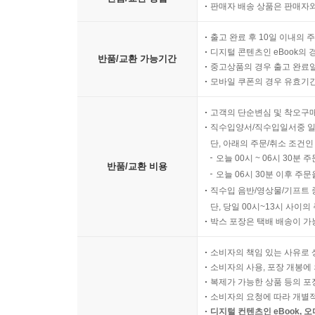
판매자 배송 상품은 판매자와
출고 완료 후 10일 이내의 
디지털 콘텐츠인 eBook의 
반품/교환 가능기간
중고상품의 경우 출고 완료일
모바일 쿠폰의 경우 유효기간(
고객의 단순변심 및 착오구
직수입양서/직수입일서중 일
단, 아래의 주문/취소 조건인
오늘 00시 ~ 06시 30분 
반품/교환 비용
오늘 06시 30분 이후 주문
직수입 음반/영상물/기프트 
단, 당일 00시~13시 사이
박스 포장은 택배 배송이 가
소비자의 책임 있는 사유로 
소비자의 사용, 포장 개봉에 
복제가 가능한 상품 등의 포장을 
소비자의 요청에 따라 개별
디지털 컨텐츠인 eBook, 