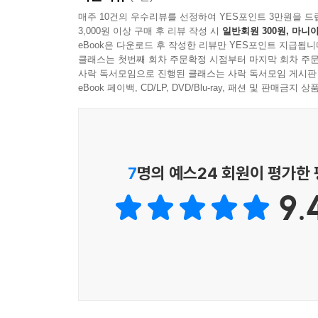
---「투명한 손님」중에서
이 책은 다이다이의 서점지기 다지리 히사코가 
매주 10건의 우수리뷰를 선정하여 YES포인트 3만원을 드
3,000원 이상 구매 후 리뷰 작성 시
일반회원 300원, 마니아
구마모토출판문화상 수상작으로, 다양한 목소리가 
어디나 그렇겠지만, 여러 번 가면 망설이지 않고 앉
eBook은 다운로드 후 작성한 리뷰만 YES포인트 지급됩니
리를 바꾸는 사람도 있다. 나 역시 낯선 곳에 가면
클래스는 첫번째 회차 주문확정 시점부터 마지막 회차 주문
행간에 흐르는 다정한 마음
사락 독서모임으로 진행된 클래스는 사락 독서모임 게시판
만다.
eBook 페이백, CD/LP, DVD/Blu-ray, 패션 및 판매금
“약한 자들의 책”과 (잘 팔리지 않을) “묘한 
서점에서 가장 앉기 좋은 자리는 책장 쪽에 있는 오
이야기」), 서점 바닥에 걸터앉아 책을 고르고(「
손님도 가끔 있다. 나 역시 잠든 적이 있다. 아무도
고양이를 키울 사람을 찾고(「기린」), 떠난 이를 
겠지만, 아주 잠깐 선잠이 든 사이에 꿈을 꾼다. 
7
명의 예스24 회원이 평가한
이 녹색 의자는 손님이 주셨다.
저자는 이런 손님들을 보며 “보통 사람, 보통의 
---「녹색 의자」중에서
9.
만들고 있다”고 말한다. 그리고 이런 손님들이 있
어떻게든 글로 써서 나타낼 수 없을까 하고 멀리서
전쟁을 다룬 책 읽기, 영화 보기, 텔레비전 보기. 
하루도 빠지지 않고 문을 열면서 떠오른 일이나 일
기억의 단편은 그 사람과 함께 내 기억 속에 남는다
쳤다.
저자 다지리 히사코의 꾸밈없고 편안한 필치와 
다정하게 감싼다. 일본 독자들은 이 책을 읽으며
어떤 일이 일어났을 때, 그 자리에 있었던 사람의 
“다정함이 넘치는 문장”(아마존 저팬 미나즈키우마레),
잘못을 반복하지 않도록 알고 싶으니까 읽는다. 입