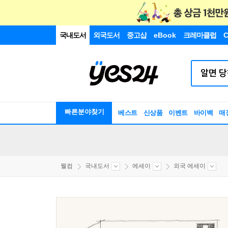
국내도서
외국도서
중고샵
eBook
크레마클럽
C
빠른분야찾기
베스트
신상품
이벤트
바이백
매
웰컴
국내도서
에세이
외국 에세이