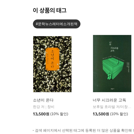
이 상품의 태그
#문학뉴스레터에소개된책
소년이 온다
너무 시끄러운 고독
한강 저
창비
보후밀 흐라발 저/이창실 역
|
13,500
원
(10% 할인)
13,500
원
(10% 할인)
검색 페이지에서 선택된 태그에 등록된 더 많은 상품을 확인해 