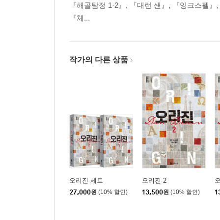
『해골탐정 1·2』, 『대런 섄』, 『잉크스펠
『체...
작가의 다른 상품
오리진 세트
오리진 2
오
27,000
원
(10% 할인)
13,500
원
(10% 할인)
1