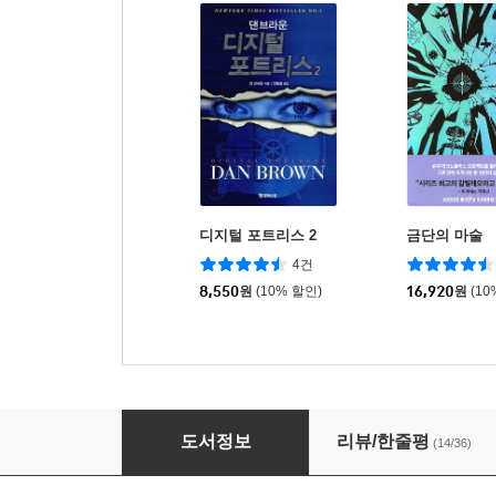
디지털 포트리스 2
금단의 마술
4건
8,550
원
(10% 할인)
16,920
원
(10
다빈치 코드 1
도서정보
리뷰/한줄평
(14/36)