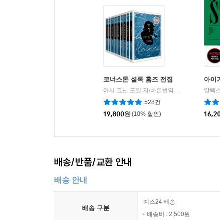
코너스톤 셜록 홈즈 전집
아이가
아서 코난 도일 저/바른번역 역
코너스톤(도서
알렉스
|
528건
19,800
원
(10% 할인)
16,2
배송/반품/교환 안내
배송 안내
예스24 배송
배송 구분
배송비 : 2,500원