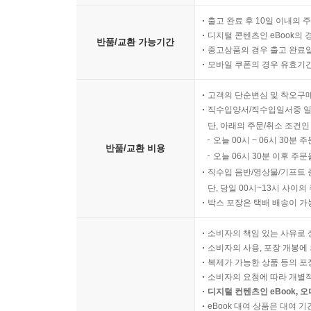
출고 완료 후 10일 이내의 
디지털 콘텐츠인 eBook의 
반품/교환 가능기간
중고상품의 경우 출고 완료일
모바일 쿠폰의 경우 유효기간(
고객의 단순변심 및 착오구
직수입양서/직수입일서중 일
단, 아래의 주문/취소 조건인
오늘 00시 ~ 06시 30분 
반품/교환 비용
오늘 06시 30분 이후 주문
직수입 음반/영상물/기프트 
단, 당일 00시~13시 사이
박스 포장은 택배 배송이 가
소비자의 책임 있는 사유로 
소비자의 사용, 포장 개봉에 
복제가 가능한 상품 등의 포장을 
소비자의 요청에 따라 개별
디지털 컨텐츠인 eBook, 
eBook 대여 상품은 대여 기