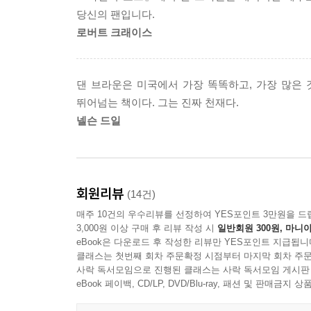
사상 최대 최고의 수수께끼 그리고 마침내 역사는 
당신의 팬입니다.
2천 년의 역사를 뒤엎는 세기의 문제작!
로버트 크래이스
다빈치가 그림에 숨겨놓은 암호란?
「최후의 만찬」에 그려져 있어서는 안 되는 여성의
댄 브라운은 미국에서 가장 똑똑하고, 가장 많은
비밀에 싸인 「모나리자」에 숨겨진 다빈치의 의도
뛰어넘는 책이다. 그는 진짜 천재다.
예수가 최후에 사용한 성배, ‘성배전설’을 둘러싼 
넬슨 드일
암호해독관인 소피는 한눈에 할아버지가 자신만 알
암호를 풀어나가는 사이 기독교의 어둠에 묻힌 역
회원리뷰
(14건)
천재적인 화가, 레오나르도 다빈치가 남긴 작품은 
매주 10건의 우수리뷰를 선정하여 YES포인트 3만원을 드
그려낸 신체도에 다양한 비밀을 숨겨 놓았다. 특
3,000원 이상 구매 후 리뷰 작성 시
일반회원 300원, 마니아
있다. 또한 1975년 파리 도서관에서 시온 수도회
eBook은 다운로드 후 작성한 리뷰만 YES포인트 지급됩니
클래스는 첫번째 회차 주문확정 시점부터 마지막 회차 주문
등이 회원으로 명시돼 있다. 시온 수도회는 예수
사락 독서모임으로 진행된 클래스는 사락 독서모임 게시판
다빈치가 태어나기 400년 전에 구성된 템플 기사단으
eBook 페이백, CD/LP, DVD/Blu-ray, 패션 및 판매금