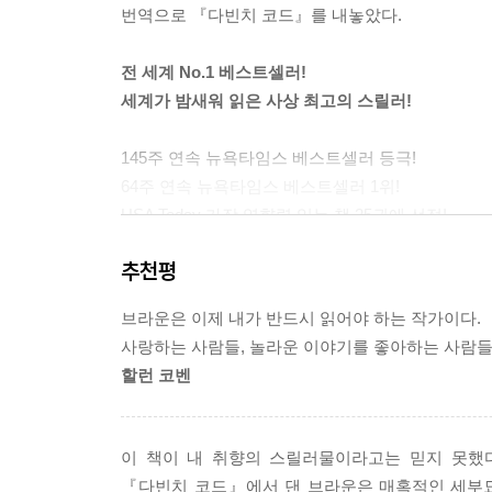
번역으로 『다빈치 코드』를 내놓았다.
전 세계 No.1 베스트셀러!
세계가 밤새워 읽은 사상 최고의 스릴러!
145주 연속 뉴욕타임스 베스트셀러 등극!
64주 연속 뉴욕타임스 베스트셀러 1위!
USA Today 가장 영향력 있는 책 25권에 선정!
50여 개 언어로 번역되어 8천만 부 판매!
추천평
레오나르도 다빈치의 작품 속에 교묘하게 숨겨진 암호
브라운은 이제 내가 반드시 읽어야 하는 작가이다. 
드디어 베일을 벗는다.
사랑하는 사람들, 놀라운 이야기를 좋아하는 사람들이
할런 코벤
전 세계 수천만의 독자들은 이미 『다빈치 코드』
속도감, 치밀한 자료 조사를 통한 지적이고 흥미진
걸작이다.
이 책이 내 취향의 스릴러물이라고는 믿지 못했다
『다빈치 코드』에서 댄 브라운은 매혹적인 세부묘