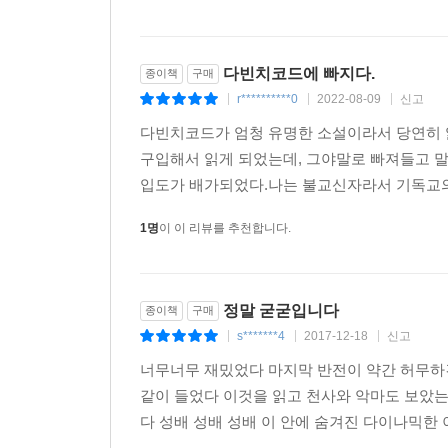
다빈치코드에 빠지다.
종이책
구매
r**********0
2022-08-09
신고
|
|
|
다빈치코드가 엄청 유명한 소설이라서 당연히
구입해서 읽게 되었는데, 그야말로 빠져들고 말
입도가 배가되었다.나는 불교신자라서 기독교의 
1명
이 이 리뷰를 추천합니다.
정말 굳굳입니다
종이책
구매
s*******4
2017-12-18
신고
|
|
|
너무너무 재밌었다 마지막 반전이 약간 허무하
같이 들었다 이것을 읽고 천사와 악마도 보았
다 성배 성배 성배 이 안에 숨겨진 다이나믹한