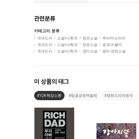
관련분류
카테고리 분류
국내도서
소설/시/희곡
장르소설
추리/미스터리
국내도서
소설/시/희곡
장르소설
공포/스릴러
국내도서
소설/시/희곡
영미소설
영미 장편소설
이 상품의 태그
#Y2K책장소환
#탑골공원책벌레
#영화드라마원작