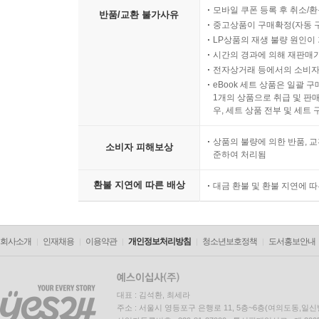
모바일 쿠폰 등록 후 취소/환
반품/교환 불가사유
중고상품이 구매확정(자동 
LP상품의 재생 불량 원인이 기
시간의 경과에 의해 재판매가
전자상거래 등에서의 소비자
eBook 세트 상품은 일괄 
1개의 상품으로 취급 및 판매
우, 세트 상품 전부 및 세트
상품의 불량에 의한 반품, 교
소비자 피해보상
준하여 처리됨
환불 지연에 따른 배상
대금 환불 및 환불 지연에 
회사소개
인재채용
이용약관
개인정보처리방침
청소년보호정책
도서홍보안내
대표 : 김석환, 최세라
주소 : 서울시 영등포구 은행로 11, 5층~6층(여의도동,일신