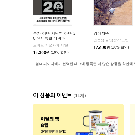
부자 아빠 가난한 아빠 2
강아지똥
0주년 특별 기념판
권정생 글/정승각 그림
길
|
로버트 기요사키 저/안진환 역
민음인
|
12,600
원
(10% 할인)
15,300
원
(10% 할인)
검색 페이지에서 선택된 태그에 등록된 더 많은 상품을 확인해 
이 상품의 이벤트
(11개)