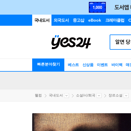
국내도서
외국도서
중고샵
eBook
크레마클럽
C
빠른분야찾기
베스트
신상품
이벤트
바이백
매
웰컴
국내도서
소설/시/희곡
장르소설