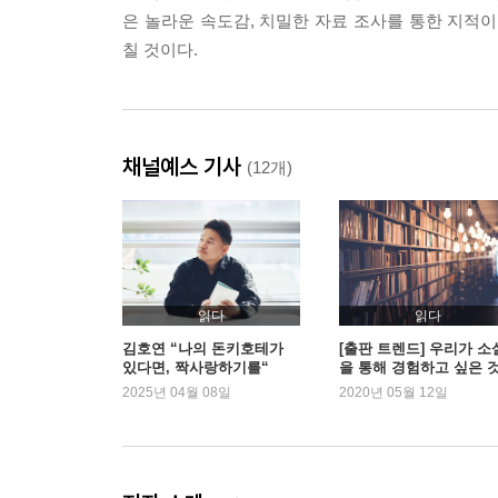
은 놀라운 속도감, 치밀한 자료 조사를 통한 지
칠 것이다.
채널예스 기사
(12개)
읽다
읽다
김호연 “나의 돈키호테가
[출판 트렌드] 우리가 소
있다면, 짝사랑하기를“
을 통해 경험하고 싶은 
2025년 04월 08일
2020년 05월 12일