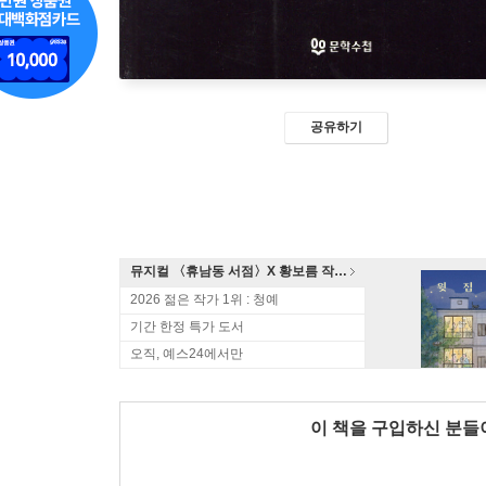
공유하기
뮤지컬 〈휴남동 서점〉X 황보름 작가 북토크
2026 젊은 작가 1위 : 청예
기간 한정 특가 도서
오직, 예스24에서만
이 책을 구입하신 분