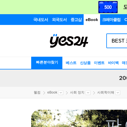
국내도서
외국도서
중고샵
eBook
크레마클럽
C
빠른분야찾기
베스트
신상품
이벤트
바이백
매
20
웰컴
eBook
사회 정치
사회학이해