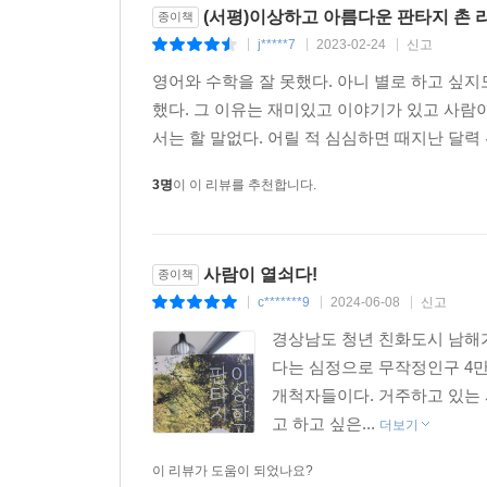
(서평)이상하고 아름다운 판타지 촌 
종이책
이 책은 단순히 ‘청년들의 시골 체험기’가 아닌, 
j*****7
2023-02-24
신고
|
|
|
저자는 도시에는 없는 촌의 매력을 전달하고, 촌에
영어와 수학을 잘 못했다. 아니 별로 하고 싶지
씨앗을 심는 일이다. 당장 늘어나는 정착민의 숫자
했다. 그 이유는 재미있고 이야기가 있고 사람
터전으로 촌을 선택하도록 밭을 갈고 씨앗을 뿌리는
서는 할 말없다. 어릴 적 심심하면 때지난 달력 
지역의 촌에 자리잡은 청년, 다시 서울로 돌아간 
인구가 더 늘어나는 역할을 할 것이다.
3명
이 이 리뷰를 추천합니다.
사람이 열쇠다!
종이책
c*******9
2024-06-08
신고
|
|
|
경상남도 청년 친화도시 남해가
다는 심정으로 무작정인구 4
개척자들이다. 거주하고 있는 
고 하고 싶은...
더보기
이 리뷰가 도움이 되었나요?