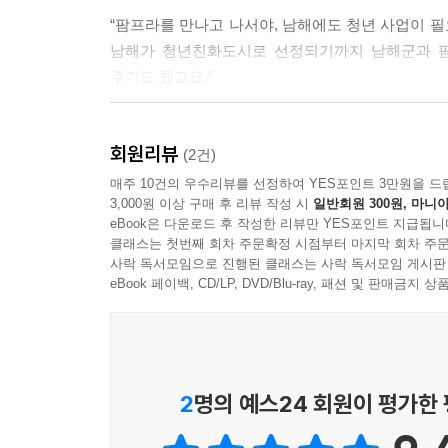
“팜프라를 만나고 나서야, 남해에도 청년 사업이 필
남해가 청년친화도시로 선정되기까지 남해군과 팜
주기도 했고요.”
당신이 꿈꾸는 촌 라이프의 모든 것을 이루는 곳
회원리뷰
이곳은 이상하고 아름다운 판타지 촌입니다
(2건)
매주 10건의 우수리뷰를 선정하여 YES포인트 3만원을 드
3,000원 이상 구매 후 리뷰 작성 시
일반회원 300원, 마니아
촌에 살고 싶은 청년들의 바람은 단순히 시골 생
eBook은 다운로드 후 작성한 리뷰만 YES포인트 지급됩니
생활에서 벗어나 주거의 안정은 물론 내 삶과 시간
클래스는 첫번째 회차 주문확정 시점부터 마지막 회차 주문
모이는 공간이자, 정보를 공유하고 서로의 삶을 지
사락 독서모임으로 진행된 클래스는 사락 독서모임 게시판
eBook 페이백, CD/LP, DVD/Blu-ray, 패션 및 판매금
시골이 내게 잘 맞는지, 맞지 않는지는 사실 살아 
팜프라는 청년들에게 촌 라이프에 필요한 정보 공유
없이 다가갈 수 있도록 돕는 네트워크 허브 역할을 
청년들은 내가 꿈꾸는 촌 라이프의 모든 로망을 실험
2
명의 예스24 회원이 평가한
다른 삶의 터전을 모색해 보고 싶은 모든 사람들에게