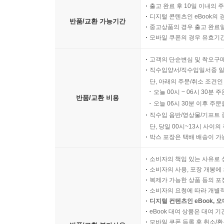
출고 완료 후 10일 이내의 
디지털 콘텐츠인 eBook의 
반품/교환 가능기간
중고상품의 경우 출고 완료일
모바일 쿠폰의 경우 유효기간(
고객의 단순변심 및 착오구
직수입양서/직수입일서중 일
단, 아래의 주문/취소 조건인
오늘 00시 ~ 06시 30분 
반품/교환 비용
오늘 06시 30분 이후 주문
직수입 음반/영상물/기프트 
단, 당일 00시~13시 사이
박스 포장은 택배 배송이 가
소비자의 책임 있는 사유로 
소비자의 사용, 포장 개봉에 
복제가 가능한 상품 등의 포장을 
소비자의 요청에 따라 개별
디지털 컨텐츠인 eBook, 
eBook 대여 상품은 대여 기
모바일 쿠폰 등록 후 취소/환