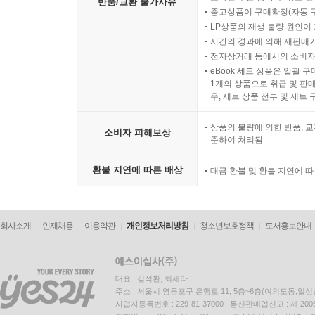
반품/교환 불가사유
중고상품이 구매확정(자동 
LP상품의 재생 불량 원인이 기
시간의 경과에 의해 재판매가
전자상거래 등에서의 소비자
eBook 세트 상품은 일괄 
1개의 상품으로 취급 및 판매
우, 세트 상품 전부 및 세트
상품의 불량에 의한 반품, 교
소비자 피해보상
준하여 처리됨
환불 지연에 따른 배상
대금 환불 및 환불 지연에 
회사소개
인재채용
이용약관
개인정보처리방침
청소년보호정책
도서홍보안내
대표 : 김석환, 최세라
주소 : 서울시 영등포구 은행로 11, 5층~6층(여의도동,일신
사업자등록번호 : 229-81-37000 통신판매업신고 : 제 200