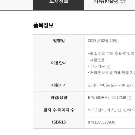
도서정보
리뷰/한줄평
(2/0)
품목정보
발행일
2023년 02월 10일
배송 없이 구매 후 바로 읽
제한없음
이용안내
TTS 가능
저작권 보호를 위해 인쇄 기
지원기기
크레마 /PC(윈도우 - 4K 모
파일/용량
EPUB(DRM) | 96.12MB
글자 수/페이지 수
약 9.2만자, 약 3만 단어, A4 
ISBN13
9791185823935