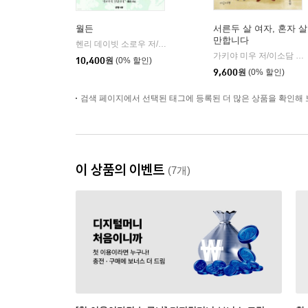
월든
서른두 살 여자, 혼자 살
만합니다
헨리 데이빗 소로우 저/강승영 역
은행나무
|
가키야 미우 저/이소담 역
|
10,400
원
(0% 할인)
9,600
원
(0% 할인)
검색 페이지에서 선택된 태그에 등록된 더 많은 상품을 확인해 
이 상품의 이벤트
(7개)