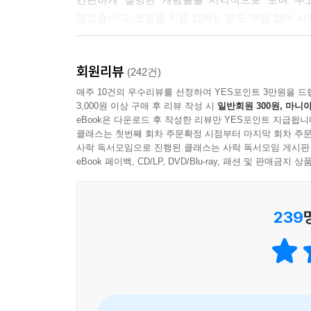
많았습니다. 코딩을 처음 접하는 분도 부담 없이 시
다른 파이썬 책은 상세한 설명을 생략해서 헤맬 때
회원리뷰
도움이 된 것은 클래스와 메서드를 이용해 게임을
(242건)
등 풍부한 예시로 클래스를 생생하게 체험할 수 있
매주 10건의 우수리뷰를 선정하여 YES포인트 3만원을 드
3,000원 이상 구매 후 리뷰 작성 시
일반회원 300원, 마니아
eBook은 다운로드 후 작성한 리뷰만 YES포인트 지급됩니
40대 아줌마도 도전할 정도로 쉽게 만들어졌습니다.
클래스는 첫번째 회차 주문확정 시점부터 마지막 회차 주문
풀며 앞에서 배운 내용을 이용하다 보니 앞으로 공부
사락 독서모임으로 진행된 클래스는 사락 독서모임 게시판
같아 기쁘고, 다른 언어에 대한 호기심도 생겨 전체
eBook 페이백, CD/LP, DVD/Blu-ray, 패션 및 판매금
개발자를 꿈꾸는 분께 큰 힘이 되는 책입니다. 실습
239
제작 등 알차게 구성되어 있습니다. 어떤 원리로
배우려는 사람이 있다면 이 책을 추천하겠습니다. 
내용이 직관적이고 잘 읽혔습니다. 파이썬의 기초
좋아 부담되지 않고 재미있게 공부할 수 있었습니다