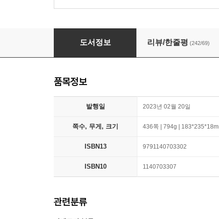
코딩 자율학습 나도코딩의 파이썬 입문
도서정보
리뷰/한줄평
(242/69)
품목정보
발행일
2023년 02월 20일
쪽수, 무게, 크기
436쪽 | 794g | 183*235*18
ISBN13
9791140703302
ISBN10
1140703307
관련분류