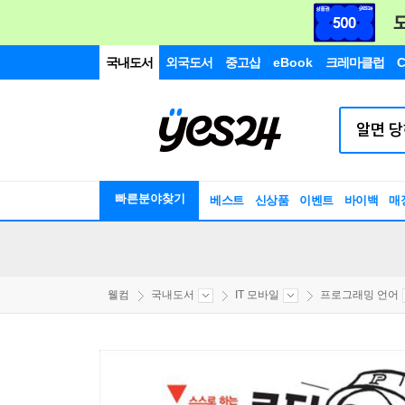
국내도서
외국도서
중고샵
eBook
크레마클럽
C
빠른분야찾기
베스트
신상품
이벤트
바이백
매
웰컴
국내도서
IT 모바일
프로그래밍 언어