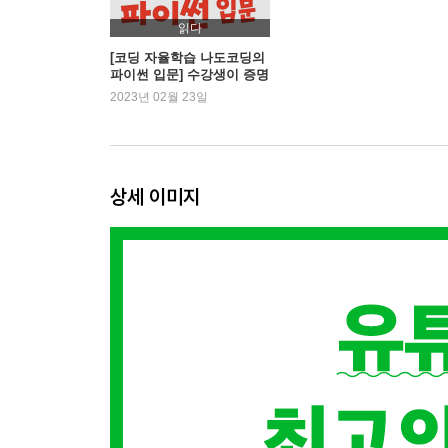
3.5 실습 문제: 스터디 날짜 정하기
읽다
[코딩 자율학습 나도코딩의
파이썬 입문] 수강생이 증명
4장 문자열 다루기
한 파이썬 강의
2023년 02월 23일
4.1 문자열이란
4.2 원하는 만큼 문자열 자르기: 슬라이싱
4.3 함수로 문자열 처리하기
상세 이미지
4.4 문자열 포매팅
4.5 탈출 문자
4.6 실습 문제: 비밀번호 만들기
5장 자료구조
5.1 리스트
5.2 딕셔너리
5.3 튜플
5.4 세트