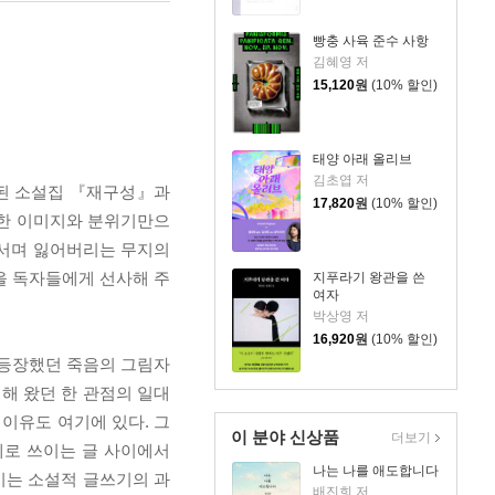
빵충 사육 준수 사항
김혜영 저
15,120
원
(10% 할인)
태양 아래 올리브
김초엽 저
간된 소설집 『재구성』과
17,820
원
(10% 할인)
화한 이미지와 분위기만으
가서며 잃어버리는 무지의
을 독자들에게 선사해 주
지푸라기 왕관을 쓴
여자
박상영 저
16,920
원
(10% 할인)
 등장했던 죽음의 그림자
해 왔던 한 관점의 일대
 이유도 여기에 있다. 그
이 분야 신상품
더보기
제로 쓰이는 글 사이에서
나는 나를 애도합니다
이는 소설적 글쓰기의 과
배진희 저