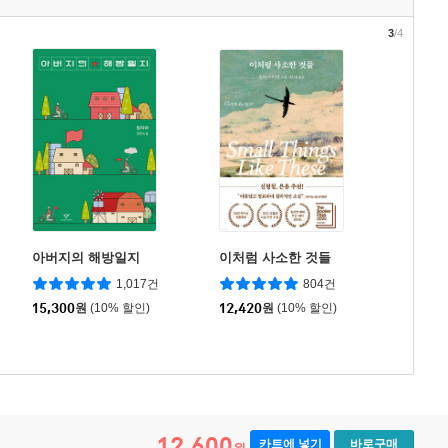
3
/4
아버지의 해방일지
이처럼 사소한 것들
1,017건
804건
15,300
원
(10% 할인)
12,420
원
(10% 할인)
12,600
카트에 넣기
바로구매