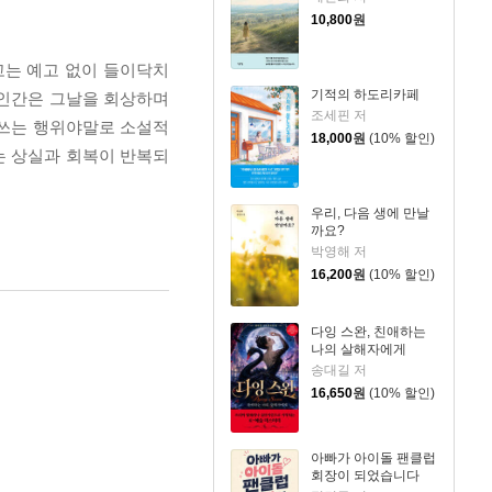
10,800
원
고는 예고 없이 들이닥치
기적의 하도리카페
 인간은 그날을 회상하며
조세핀 저
아쓰는 행위야말로 소설적
18,000
원
(10% 할인)
는 상실과 회복이 반복되
우리, 다음 생에 만날
까요?
박영해 저
16,200
원
(10% 할인)
다잉 스완, 친애하는
나의 살해자에게
송대길 저
16,650
원
(10% 할인)
아빠가 아이돌 팬클럽
회장이 되었습니다