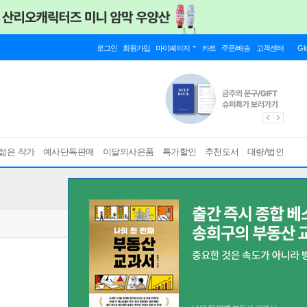
로그인
회원가입
마이페이지
카트
주문/배송
고객센터
Gl
젊은 작가
예사단독판매
이달의사은품
특가할인
추천도서
대량/법인