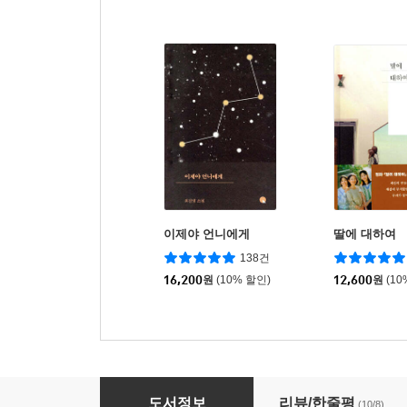
이제야 언니에게
딸에 대하여
138건
16,200
원
(10% 할인)
12,600
원
(10
달력 뒤에 쓴 유서
도서정보
리뷰/한줄평
(10/8)