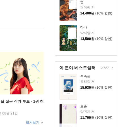
럽
현이랑 저
14,400
원
(10% 할인)
다나
박서영 저
13,500
원
(10% 할인)
이 분야 베스트셀러
더보기
수족관
유래혁 저
15,930
원
(10% 할인)
될 젊은 작가 투표 - 1위 청
모순
양귀자 저
년 08월 21일
11,700
원
(10% 할인)
펼쳐보기