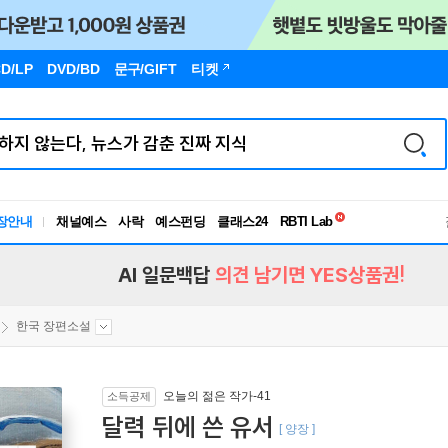
D/LP
DVD/BD
문구
/GIFT
티켓
독서유형검사
RBTI Lab
장안내
채널예스
사락
예스펀딩
클래스24
독서유형검사
AI 일문백답
의견 남기면 YES상품권!
한국 장편소설
오늘의 젊은 작가-41
소득공제
달력 뒤에 쓴 유서
[ 양장 ]