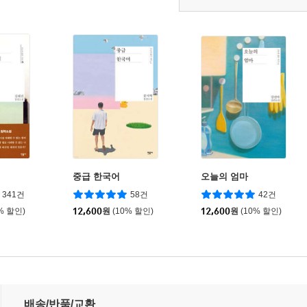
중급 한국어
오늘의 엄마
341건
58건
42건
% 할인)
12,600
원
(10% 할인)
12,600
원
(10% 할인)
배송/반품/교환