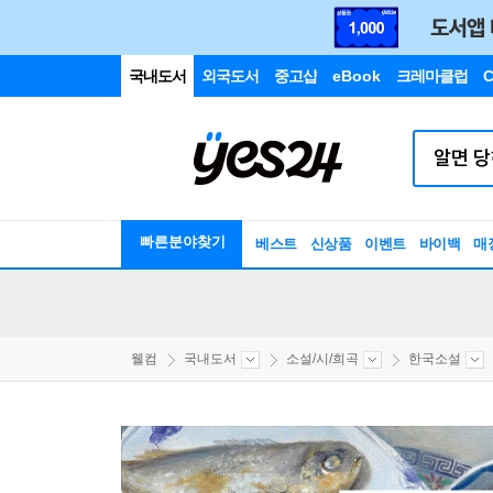
국내도서
외국도서
중고샵
eBook
크레마클럽
C
빠른분야찾기
베스트
신상품
이벤트
바이백
매
웰컴
국내도서
소설/시/희곡
한국소설