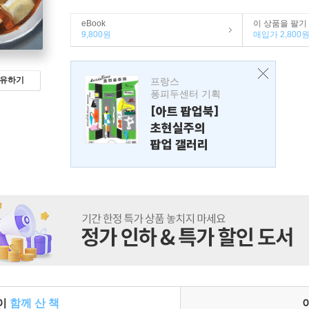
eBook
이 상품을 팔기
9,800원
매입가 2,800
유하기
프랑스
퐁피두센터 기획
[아트 팝업북]
초현실주의
팝업 갤러리
들이
함께 산 책