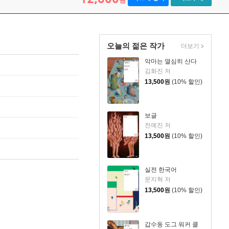
원
오늘의 젊은 작가
더보기
악마는 열심히 산다
김화진 저
13,500
원
(10% 할인)
보글
전예진 저
13,500
원
(10% 할인)
실전 한국어
문지혁 저
13,500
원
(10% 할인)
갑수동 도그 워커 클