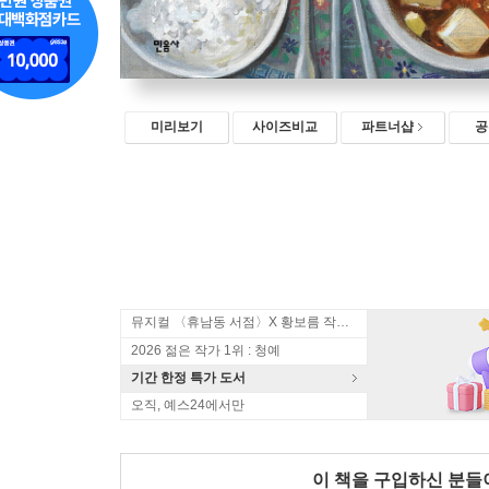
미리보기
사이즈비교
파트너샵
공
뮤지컬 〈휴남동 서점〉X 황보름 작가 북토크
2026 젊은 작가 1위 : 청예
기간 한정 특가 도서
오직, 예스24에서만
이 책을 구입하신 분