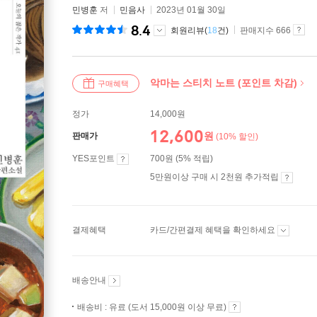
민병훈
저
민음사
2023년 01월 30일
8.4
회원리뷰(
18
건)
판매지수 666
악마는 스티치 노트 (포인트 차감)
구매혜택
정가
14,000원
12,600
원
판매가
(10% 할인)
YES포인트
700원 (5% 적립)
5만원이상 구매 시 2천원 추가적립
결제혜택
카드/간편결제 혜택을 확인하세요
배송안내
배송비 : 유료 (도서 15,000원 이상 무료)