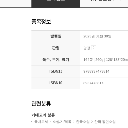
품목정보
발행일
2023년 01월 30일
판형
양장
쪽수, 무게, 크기
164쪽 | 260g | 128*188*20
ISBN13
9788937473814
ISBN10
893747381X
관련분류
카테고리 분류
국내도서
소설/시/희곡
한국소설
한국 장편소설