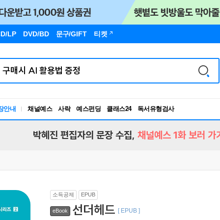
D/LP
DVD/BD
문구
/GIFT
티켓
독서유형검사
장안내
채널예스
사락
예스펀딩
클래스24
RBTI Lab
독서유형검사
박혜진 편집자의 문장 수집,
채널예스 1화 보러 가
소득공제
EPUB
선더헤드
[ EPUB ]
eBook