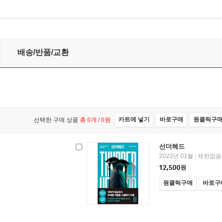
배송/반품/교환
카트에 넣기
바로구매
원클릭구
선택한 구매 상품
총
0
개 /
0
원
선더헤드
2023년 01월
제한없음
|
12,500
원
원클릭구매
바로구