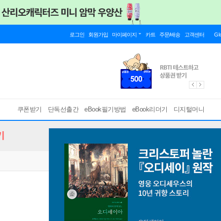
로그인
회원가입
마이페이지
카트
주문/배송
고객센터
Gl
쿠폰받기
단독선출간
eBook필기방법
eBook리더기
디지털머니
기