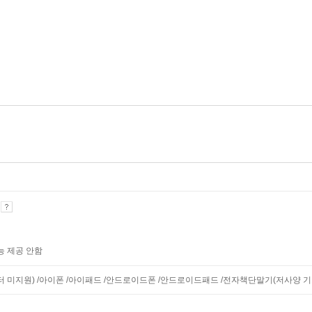
기
능 제공 안함
니터 미지원) /아이폰 /아이패드 /안드로이드폰 /안드로이드패드 /전자책단말기(저사양 기기 