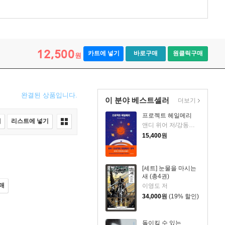
12,500
카트에 넣기
바로구매
원클릭구매
원
완결된 상품입니다.
이 분야 베스트셀러
더보기
프로젝트 헤일메리
매
리스트에 넣기
앤디 위어 저/강동혁 역
15,400
원
[세트] 눈물을 마시는
새 (총4권)
매
이영도 저
34,000
원
(19% 할인)
돌이킬 수 있는