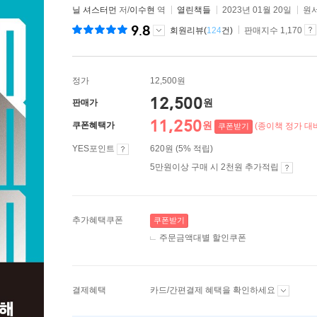
닐 셔스터먼
저/
이수현
역
열린책들
2023년 01월 20일
원서
9.8
회원리뷰(
124
건)
판매지수 1,170
정가
12,500원
12,500
원
판매가
11,250
원
쿠폰혜택가
(종이책 정가 대비
쿠폰받기
YES포인트
620원 (5% 적립)
5만원이상 구매 시 2천원 추가적립
추가혜택쿠폰
쿠폰받기
주문금액대별 할인쿠폰
결제혜택
카드/간편결제 혜택을 확인하세요