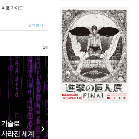
ok 이용 가이드
펼쳐보기
1
/5