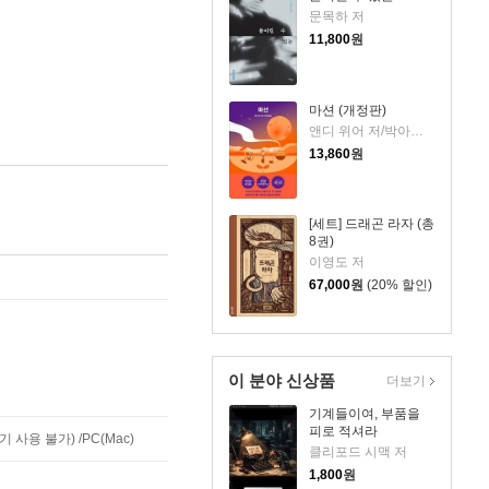
문목하 저
11,800
원
마션 (개정판)
앤디 위어 저/박아람 역
13,860
원
[세트] 드래곤 라자 (총
8권)
이영도 저
67,000
원
(20% 할인)
이 분야 신상품
더보기
기계들이여, 부품을
피로 적셔라
사용 불가) /PC(Mac)
클리포드 시맥 저
1,800
원