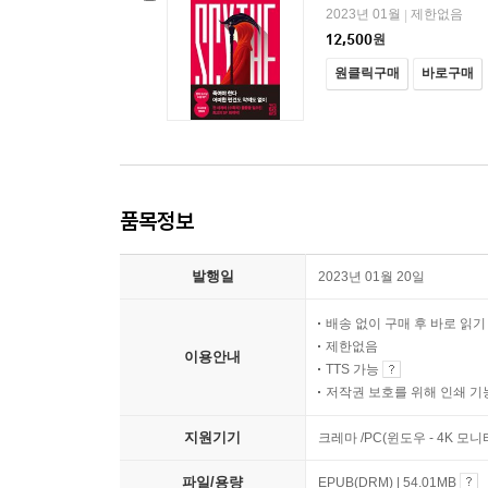
2023년 01월
제한없음
|
12,500
원
원클릭구매
바로구매
품목정보
발행일
2023년 01월 20일
배송 없이 구매 후 바로 읽
제한없음
이용안내
TTS 가능
저작권 보호를 위해 인쇄 기
지원기기
크레마 /PC(윈도우 - 4K 모
파일/용량
EPUB(DRM) | 54.01MB