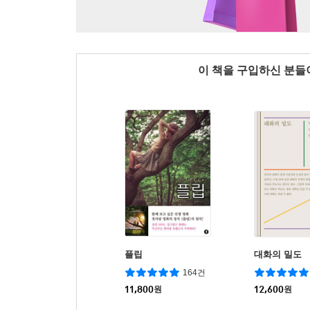
이 책을 구입하신 분
플립
대화의 밀도
164건
11,800
원
12,600
원