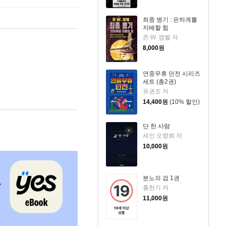
최종 병기 : 은하계를
지배할 힘
존 W. 캠벨 저
8,000
원
연중무휴 던전 시리즈
세트 (총2권)
유권조 저
14,400
원
(10% 할인)
단 한 사람
세인 오향희 저
10,000
원
분노의 검 1권
홍한기 저
11,000
원