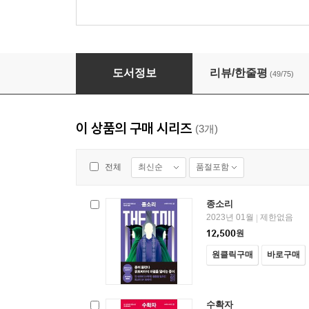
선더헤드
도서정보
리뷰/한줄평
(49/75)
이 상품의 구매 시리즈
(3개)
최신순
품절포함
전체
종소리
2023년 01월
제한없음
|
12,500
원
원클릭구매
바로구매
수확자