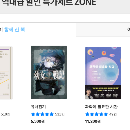
들이
함께 산 책
유녀전기
과학이 필요한 시간
510건
531건
49건
5,300
원
11,200
원