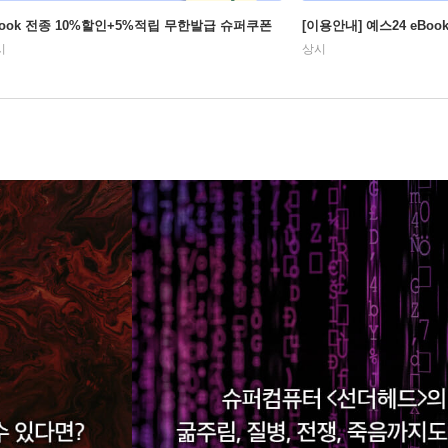
Book 전종 10%할인+5%적립 무한발급 슈퍼쿠폰
[이용안내] 예스24 eBo
시
상시