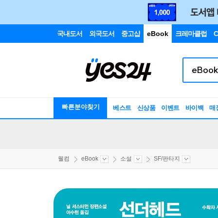
국내도서
외국도서
중고샵
eBook
크레마클럽
C
빠른분야찾기
베스트
신상품
이벤트
바이백
매
웰컴
eBook
소설
SF/판타지