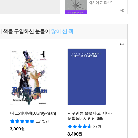
AD
이 책을 구입하신 분들이
많이 산 책
4
/4
디 그레이맨(D.Gray-man)
지구만큼 슬펐다고 한다 -
문학동네시인선 096
1,775건
87건
3,000
원
8,400
원