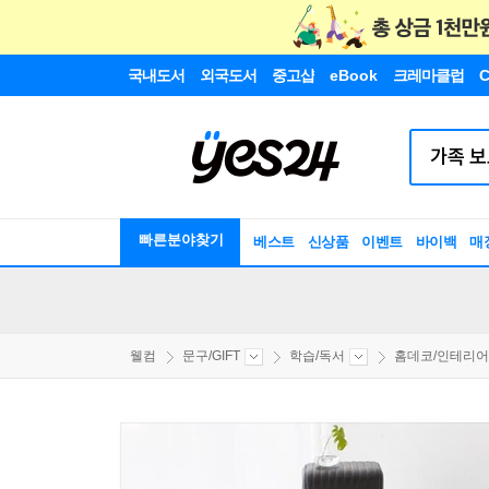
국내도서
외국도서
중고샵
eBook
크레마클럽
C
빠른분야찾기
베스트
신상품
이벤트
바이백
매
웰컴
문구/GIFT
학습/독서
홈데코/인테리어