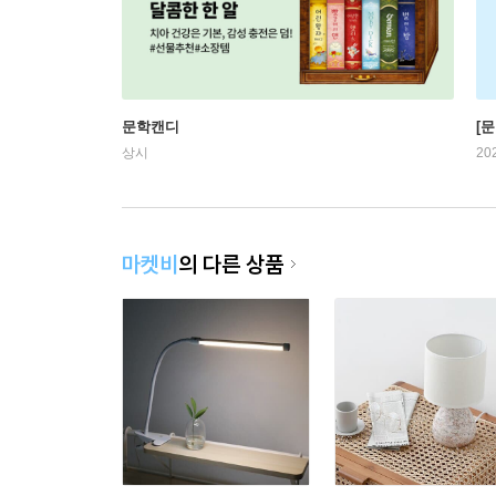
문학캔디
[문
상시
20
마켓비
의 다른 상품