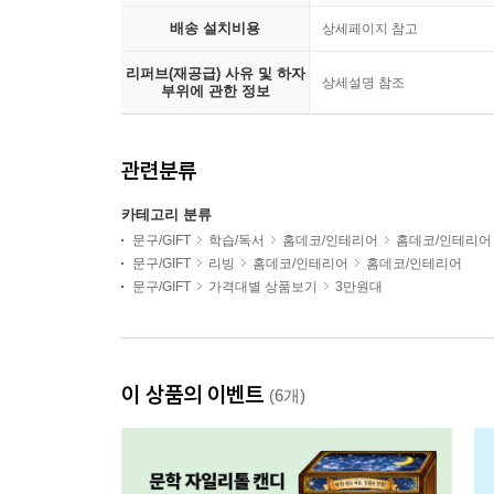
배송 설치비용
상세페이지 참고
리퍼브(재공급) 사유 및 하자
상세설명 참조
부위에 관한 정보
관련분류
카테고리 분류
문구/GIFT
학습/독서
홈데코/인테리어
홈데코/인테리어
문구/GIFT
리빙
홈데코/인테리어
홈데코/인테리어
문구/GIFT
가격대별 상품보기
3만원대
이 상품의 이벤트
(6개)