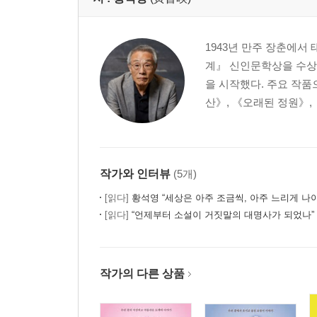
1943년 만주 장춘에서
계』 신인문학상을 수상
을 시작했다. 주요 작품
산》, 《오래된 정원》, 
작가와 인터뷰
(5개)
[읽다]
황석영 “세상은 아주 조금씩, 아주 느리게 나
[읽다]
“언제부터 소설이 거짓말의 대명사가 되었나” 
작가의 다른 상품