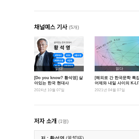
채널예스 기사
(5개)
읽다
읽다
[Do you know? 황석영] 살
[해외로 간 한국문학 특집
아있는 한국 현대사
어제와 내일 사이의 K-LI
2024년 10월 07일
2021년 04월 07일
저자 소개
(1명)
저 :
황석영
(黃晳暎)