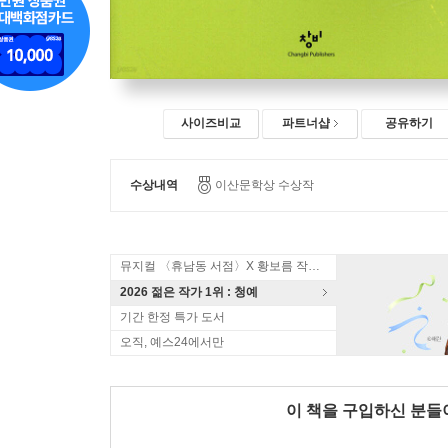
사이즈비교
파트너샵
공유하기
수상내역
이산문학상 수상작
뮤지컬 〈휴남동 서점〉X 황보름 작가 북토크
2026 젊은 작가 1위 : 청예
기간 한정 특가 도서
오직, 예스24에서만
이 책을 구입하신 분