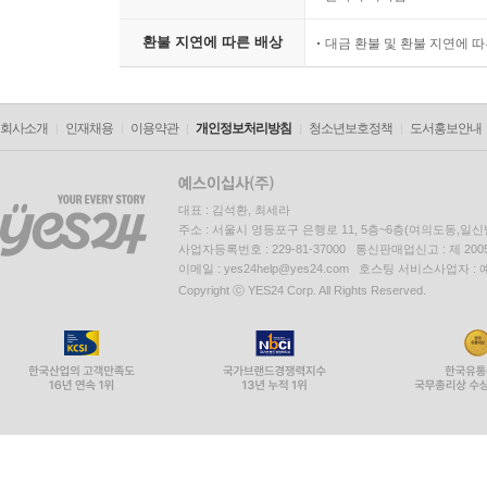
환불 지연에 따른 배상
대금 환불 및 환불 지연에 
회사소개
인재채용
이용약관
개인정보처리방침
청소년보호정책
도서홍보안내
대표 : 김석환, 최세라
주소 : 서울시 영등포구 은행로 11, 5층~6층(여의도동,일신
사업자등록번호 : 229-81-37000 통신판매업신고 : 제 200
이메일 : yes24help@yes24.com 호스팅 서비스사업자 :
Copyright ⓒ YES24 Corp. All Rights Reserved.