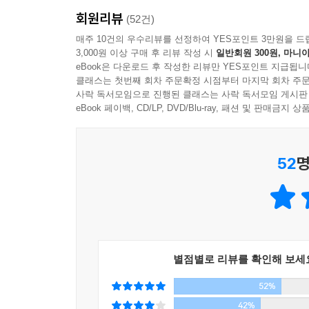
소용돌이 가운데 있습니다. 서구가 60년대 말에
사랑이 잘 그려진 이 작품은 거대한 역사의 물결
한 구체적인 과정으로서 그려야 한다고 생각했다. 
회원리뷰
세대에 걸친 자본주의 근대화과정을 겪고 80년대
(52건)
전개될 황석영 문학의 방향을 가늠하게 해준다.
픈 개인의 나날을 통해서 세계를 보아야 한다고도 
중요한 밑거름이 될 거라고 생각했고 또한 실제
매주 10건의 우수리뷰를 선정하여 YES포인트 3만원을 드
추구한 세대의 초상이 될 것이다. 새로운 세기에 
3,000원 이상 구매 후 리뷰 작성 시
일반회원 300원, 마니아
의미심장합니다. 수많은 젊은이들이 자신의 생애 가
이 작품은 누구보다 치열하게 이 시대를 헤쳐온 작
시 던져본다. 아직도 희망은 있는 것일까? 질문이 
eBook은 다운로드 후 작성한 리뷰만 YES포인트 지급됩니
여기에는 북한방문과 해외망명 등을 통해 더욱 넓어
클래스는 첫번째 회차 주문확정 시점부터 마지막 회차 주문
--『오래된 정원』의 소재는 어떤 조직 사건인지?
깊이가 녹아들어 있다. 「객지」「삼포 가는 길
--- 저자 후기
사락 독서모임으로 진행된 클래스는 사락 독서모임 게시판
eBook 페이백, CD/LP, DVD/Blu-ray, 패션 및 판매금
통해서, 잊어서는 안될 한 시대의 진실을 작가 황석
가까이서는 안 보이던 옥사건물들이 층을 이루어 언덕
황석영: 작가는 자신의 체험과 세상에 일어난 일들
가에서 당신이 내다볼 것만 같아 우두커니 서 있었어
겪은 일이기도 하고 변두리 공장이나 감옥체험 역시
52
명
하고 무겁게 밑바닥에서 울려나오는 저음만 날 것 같이
연상되지요. 나와 내 친구들이 겪은 일들이 서
가 울긋불긋한 색깔이 보이는 거예요.
반영되었다고 보면 될 겁니다. 그리고 한윤희 역시
--- p.
--이 작품을 통해서 전달하고자 하는 메시지는?
[...] 하지만 눈을 뜨고 자세히 둘러보면 자연은
황석영: 나는 유행어인 '모래시계 세대'니 '386
포르르, 잔바람에는 살랑살랑, 거센 바람에는 휘청
별점별로 리뷰를 확인해 보세
하늘에서 뚝 떨어져 어느날 갑자기 불운한 시대의
정적 가운데서도 느닷없이 풀숲으로부터 메뚜기나 
52%
끝자락에 서게 된 것입니다. 나는 당시에 기성세
로 퐁당 뛰어들기도 하구요. 갈뫼의 여름은 살아있는 것
없었지요. 어느 유행가 대목처럼, 우리가 겪은 것
42%