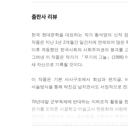
--- p.
출판사 리뷰
오래전에 불경에서 읽은 적이 있어요. 사람이 죽으
한 세상을 보냈어요. 힘든 적도 많았지만 우리 이 모
한국 현대문학을 대표하는 작가 황석영의 신작 장
작품은 지난 1년 2개월간 일간지에 연재되어 많은 
--- p.39
이후 격동했던 한국사회와 사회주의권의 붕괴를 근
아, 어떻게 우리가 이 작은 장미를 기록할 수 있을
그려낸 이 작품은 작가가 『무기의 그늘』(1988)
은 아니었지만 우리가 왔을 때, 장미는 거기에 피어
새 자산으로 기록될 것이다.
장미가 그곳에 피어 있기 전에는 아무도 장미를 기대
이 작품은 기본 서사구조에서 회상과 편지글, 
적 없는 것이 목적지에 도착했구나. 하지만 모든 일
서술방식을 통해 박진감 넘치면서도 서정적으로 전
--- 책 도입부분 <베르톨트 브레히트>
70년대말 군부독재에 반대하는 지하조직 활동을 한
은거를 도와준 시골학교 미술교사 한윤희와 사랑에 
당신은 그곳을 찾았나요? 윤희가 내게 묻는다. 집으
갖지만, 오현우는 다시 동지들을 규합하여 투쟁의
이라고. 멀리 마을의 불빛이며 연기나는 굴뚝이 보인
18년이란 오랜 세월을 장기수로 지내며 옥중의 투
뒤편에 떠오른 그네의 눈길 이쪽에 서서 중얼거렸다