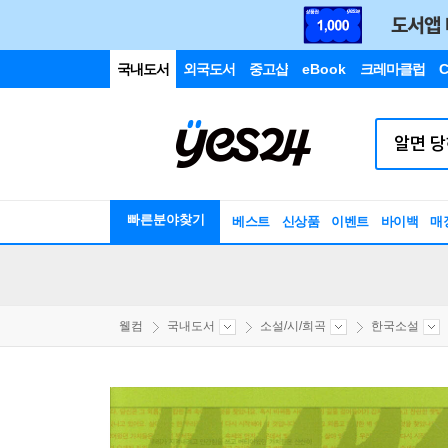
국내도서
외국도서
중고샵
eBook
크레마클럽
C
빠른분야찾기
베스트
신상품
이벤트
바이백
매
웰컴
국내도서
소설/시/희곡
한국소설