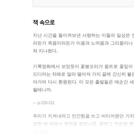
책 속으로
지난 시간을 돌이켜보년 사랑하는 이들의 일상은
라든가 죽음이라든가 미움과 노여움과 그리움이나 
쳐 지나왔다.
기록영화에서 보았듯이 꽃봉오리가 움트로 꽃잎이 
드디어는 차례로 말라 떨어져 가지 끝에 간신히 붙
아가며 다시 환원된다. 이 모든 출발들은 매순간 
될테니까.
--- p.210-211
우리가 지켜내려고 안간힘을 쓰고 버티어왔던 가치
캄한 벽 속에서 무엇을 찾았나요. 환하고 찬란한 햇
았나요?