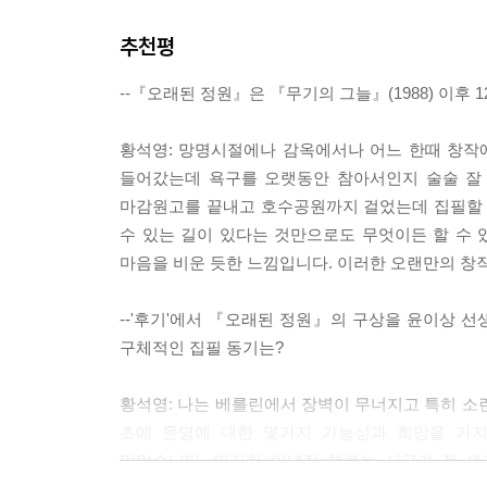
만기출옥 이후 전해진 한윤희의 편지를 통해서 오현
---오래된 정원(하) p.312
찾아 과거에 둘이 함께 지냈던 갈뫼의 `오래된 정원
추천평
그녀의 삶과 죽음을 마주하게 된다. 오현우와 
나는 오후 늦게야 깨어났고 가족들이 권하는 음식들
--『오래된 정원』은 『무기의 그늘』(1988) 이후
학생운동가가 주도하는 반정부운동을 음양으로 돕
조심하면서 내 기분이 안락한다를 알아내려고 했다. 
만나 그의 환경친화적인 생각에 공감하고 결국 뜻
는 식이었다. 미국에 이민간 아우와 긴 통화를 했는
황석영: 망명시절에나 감옥에서나 어느 한때 창작
그녀는 작품활동을 하다가 귀국한다. 한편, 오
마지막 소원이었다면서 나의 결혼문제를 꺼냈는데 누
들어갔는데 욕구를 오랫동안 참아서인지 술술 잘 
갈뫼에서의 여정을 정리하고 새로운 삶의 시작을 준
마감원고를 끝내고 호수공원까지 걸었는데 집필할 
--- p.25
수 있는 길이 있다는 것만으로도 무엇이든 할 수 
`오래된 정원`은 한편으로는 오현우와 한윤희가 
마음을 비운 듯한 느낌입니다. 이러한 오랜만의 창
나는 언젠가 친구를 비판하면서, 우리는 그 시대에
혁명가들의 이상향인 동시에 남성 위주의 물량적
요. 그렇지만 요새 와서 나는 이 말을 수정할 작정
하다. 오현우가 이곳에 내려와 자기 반평생의 역
--'후기'에서 『오래된 정원』의 구상을 윤이상 
르기는 했어도. 물살에 씻기어 닳아지고부서지는 
새로운 각성을 얻기 때문이다.
구체적인 집필 동기는?
그들의 가슴 속에 남아 있는 풍요로운 인생의 깊이
요.
이 소설은 80년대 이후 한국사회의 변혁을 꿈꾸고
황석영: 나는 베를린에서 장벽이 무너지고 특히 소
뿜어내는 재미를 갖추고 있다. 특히 헌신적인 운
--- pp.303-304
초에 문명에 대한 몇가지 가능성과 희망을 가
이처럼 절묘하게 포착한 소설도 찾아보기 어려울 
말았습니다. 이러한 이념적 행로는 서구가 전 
장벽의 붕괴에 대한 묘사는 손에 잡힐 듯 생생하게
그러나 나와 내 벗들의 지난날을 회상하면서 우리