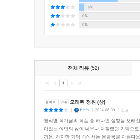
--- p.227
'우리는 그때 너무도 사랑했지만 사랑의 방법은
6%
한마디로 이들 '80년대 세대의 진혼곡'이라고 말
0%
[...] 하지만 눈을 뜨고 자세히 둘러보면 자연은
가슴속에 살아 있으리라 믿습니다.
0%
포르르, 잔바람에는 살랑살랑, 거센 바람에는 휘청
정적 가운데서도 느닷없이 풀숲으로부터 메뚜기나 
--옥중생활과 출옥 이후 생활은 어떠했는지?
로 퐁당 뛰어들기도 하구요. 갈뫼의 여름은 살아있는 것
황석영: 혼자 자신의 방에 틀어박혀서 독서나 
--- p.227
듯합니다.
전체 리뷰
(52)
다만 옥에서 한 삼년쯤까지는 조금 달랐는데요. 
어느날 이게 아니라는 생각이 들었습니다. 마음을
1
내가 주위 잡범들과 농담도 하고 교도관들과 시시
셈입니다. 그래서 심신의 건강을 지켜냈다고 생각하
오래된 정원 (상)
종이책
구매
평상심이 어디서나 가장 중요한 듯합니다. 그런
t****s
2024-06-09
신고
|
|
|
책들을 다시 읽다가 소스라쳐 놀란 적이 있습니다.
구체적인 관계 속에서만 사람은 온전하게 생각하고
황석영 작가님의 작품 중 하나인 심청을 오래전
아니니까요. 또한 독방에 오래 살다보면 말을 할 
아있는 여인의 삶이 너무나 처절했던 기억으로 
신기한 일은 나와서 한달쯤 되니까 그 안에서 생
까운. 하지만 기억 속에서는 몽글몽글 아름다움