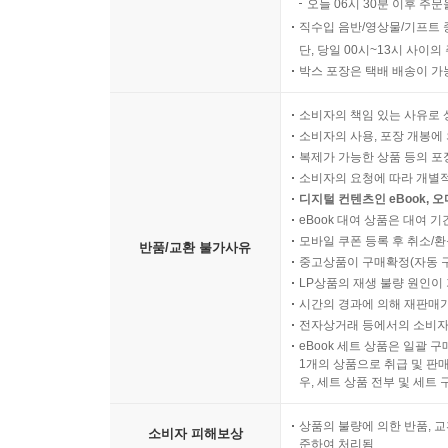
오늘 06시 30분 이후 주문
직수입 음반/영상물/기프트 
단, 당일 00시~13시 사이
박스 포장은 택배 배송이 가
소비자의 책임 있는 사유로 
소비자의 사용, 포장 개봉에 
복제가 가능한 상품 등의 포장을 
소비자의 요청에 따라 개별
디지털 컨텐츠인 eBook, 
eBook 대여 상품은 대여 기
모바일 쿠폰 등록 후 취소/환
반품/교환 불가사유
중고상품이 구매확정(자동 
LP상품의 재생 불량 원인이 기
시간의 경과에 의해 재판매가
전자상거래 등에서의 소비자
eBook 세트 상품은 일괄 
1개의 상품으로 취급 및 판매
우, 세트 상품 전부 및 세트
상품의 불량에 의한 반품, 교
소비자 피해보상
준하여 처리됨