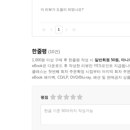
가혹한 형벌입니다.
이 리뷰가 도움이 되었나요?
--최근 소설경향(특히 신세대소설)과 문단에 대해
1
황석영: 처음에 나와서는 그냥 '문예의 동산에는
지금까지도 동시대의 여러 사람들이 고통을 받고 
났습니다. 요즈음 한국소설은 일종의 '현실방기' 
한줄평
(10건)
것을 다루면 '천박하고 비예술적'이라는 생각까지 
1,000원 이상 구매 후 한줄평 작성 시
일반회원 50원, 마니
현실의 한복판에 서있습니다. 지난 몇년 동안 대중
eBook은 다운로드 후 작성한 리뷰만 YES포인트 지급됩니
클래스는 첫번째 회차 주문확정 시점부터 마지막 회차 주문
이러다가는 영화가 지상에서 몇발짝 떠 있는 문학을
eBook 페이백, CD/LP, DVD/Blu-ray, 패션 및 판매금
문학과 영상은 일심동체입니다. 지금도 우리는 고
인간의 본질은 여전히 탐구의 대상이지요. 오히
생각하고 있습니다. 모든 문화의 기초는 역시 아직
평점
그리고 앞으로도 환영할 작정입니다.
--- 창작과비평사 편집국과의 인터뷰 내용 중 (2000/4
한글 기준 50자까지 작성가능