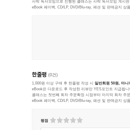
4. 소속 및 산하기관 관리
사락 독서모임으로 진행된 클래스는 사락 독서모임 게시판
eBook 페이백, CD/LP, DVD/Blu-ray, 패션 및 판매금
5. 기관별 폭력 예방교육 실적 정보 검색
제6장 기관 협조사항
1. 주무기관의 소속·산하기관 관리 철저
2. 기관 특성에 맞는 다양한 교육 방식을 적극 활용
3. 교육 콘텐츠 추천 및 활용
4. 영업 등과 연계한 무료교육으로 부실운영이 발
5. 폭력 예방교육 시 디지털 성범죄, 친족에 의한 
6. 성매매 예방교육을 실시할 경우, 성매매 대상자가
7. 신규자 교육과정 등에 예방교육 관련 교과목 개
한줄평
(0건)
8. 일반국민에 대한 폭력예방교육 홍보
1,000원 이상 구매 후 한줄평 작성 시
일반회원 50원, 마니
9. 폭력예방교육 현장점검 및 컨설팅 실시에 따른 
eBook은 다운로드 후 작성한 리뷰만 YES포인트 지급됩니
10. 폭력예방교육 실시 전 예방교육 취지 안내
클래스는 첫번째 회차 주문확정 시점부터 마지막 회차 주문
11. 직장 내 성희롱·성폭력 등 예방교육 시 조합 의
eBook 페이백, CD/LP, DVD/Blu-ray, 패션 및 판매금
12. 성폭력 예방교육 참여에 관한 사항을 인사관리
평점
Ⅲ. 성희롱 방지조치 등 운영안내