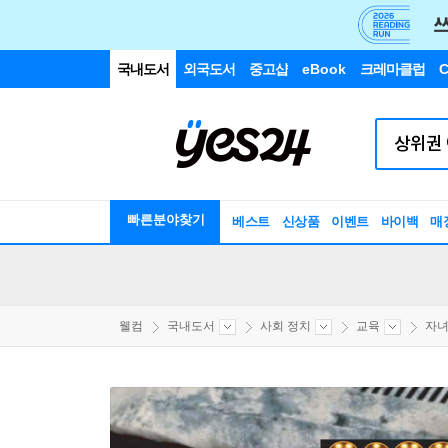
국내도서
외국도서
중고샵
eBook
크레마클럽
C
빠른분야찾기
베스트
신상품
이벤트
바이백
매
웰컴
국내도서
사회 정치
교육
자녀