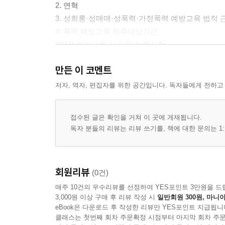
2. 연혁
3. 성희롱·성매매·성폭력·가정폭력 예방교육 법적 
4. 폭력 예방교육 의무대상기관
제2장 예방교육 실시 및 이행사항
1. 예방교육 실시
만든 이 코멘트
2. 예방교육 실적점검 기준표
3. 예방교육 세부 이행사항
저자, 역자, 편집자를 위한 공간입니다. 독자들에게 전하고
4. 후속조치
제3장 폭력 예방교육 운영 관련 주요 QnA
접수된 글은 확인을 거쳐 이 곳에 게재됩니다.
제4장 참고사항
독자 분들의 리뷰는 리뷰 쓰기를, 책에 대한 문의는 1:
1. 폭력예방교육 연간계획서 및 결과보고서, 통합
2. 교육만족도 조사
3. 예방교육 콘텐츠 개발·보급 및 추천 콘텐츠 현황
회원리뷰
(0건)
제5장 예방교육통합관리시스템 안내
매주 10건의 우수리뷰를 선정하여 YES포인트 3만원을 드
1. 주의 사항
3,000원 이상 구매 후 리뷰 작성 시
일반회원 300원, 마니아
2. 추진실적 입력 방법
eBook은 다운로드 후 작성한 리뷰만 YES포인트 지급됩니
3. 전문강사 및 교육자료 찾기
클래스는 첫번째 회차 주문확정 시점부터 마지막 회차 주문