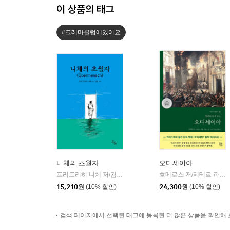
이 상품의 태그
#크레마클럽에있어요
니체의 초월자
오디세이아
프리드리히 니체 저/김철 편역
히읏
호메로스 저/페테르 파울 루벤스 그림/박문재 역
|
15,210
원
(10% 할인)
24,300
원
(10% 할인)
검색 페이지에서 선택된 태그에 등록된 더 많은 상품을 확인해 