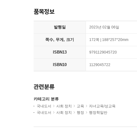
품목정보
발행일
2023년 02월 06일
쪽수, 무게, 크기
172쪽 | 188*257*20mm
ISBN13
9791129045720
ISBN10
1129045722
관련분류
카테고리 분류
국내도서
사회 정치
교육
자녀교육/성교육
국내도서
사회 정치
행정
행정학일반