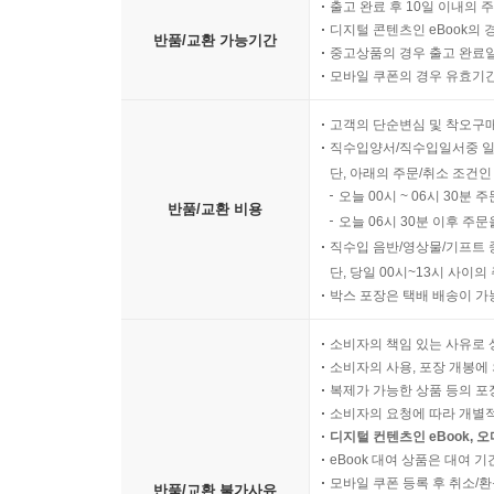
출고 완료 후 10일 이내의 
디지털 콘텐츠인 eBook의 
반품/교환 가능기간
중고상품의 경우 출고 완료일
모바일 쿠폰의 경우 유효기간(
고객의 단순변심 및 착오구
직수입양서/직수입일서중 일
단, 아래의 주문/취소 조건인
오늘 00시 ~ 06시 30분 
반품/교환 비용
오늘 06시 30분 이후 주문
직수입 음반/영상물/기프트 
단, 당일 00시~13시 사이
박스 포장은 택배 배송이 가
소비자의 책임 있는 사유로 
소비자의 사용, 포장 개봉에 
복제가 가능한 상품 등의 포장을 
소비자의 요청에 따라 개별
디지털 컨텐츠인 eBook, 
eBook 대여 상품은 대여 기
모바일 쿠폰 등록 후 취소/환
반품/교환 불가사유