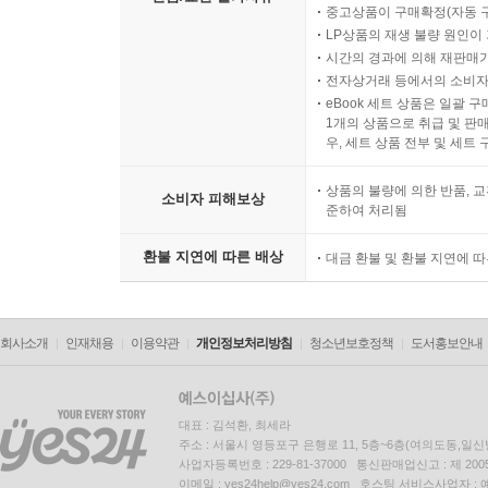
중고상품이 구매확정(자동 
LP상품의 재생 불량 원인이 기
시간의 경과에 의해 재판매가
전자상거래 등에서의 소비자
eBook 세트 상품은 일괄 
1개의 상품으로 취급 및 판매
우, 세트 상품 전부 및 세트
상품의 불량에 의한 반품, 교
소비자 피해보상
준하여 처리됨
환불 지연에 따른 배상
대금 환불 및 환불 지연에 
회사소개
인재채용
이용약관
개인정보처리방침
청소년보호정책
도서홍보안내
대표 : 김석환, 최세라
주소 : 서울시 영등포구 은행로 11, 5층~6층(여의도동,일신
사업자등록번호 : 229-81-37000 통신판매업신고 : 제 200
이메일 : yes24help@yes24.com 호스팅 서비스사업자 :