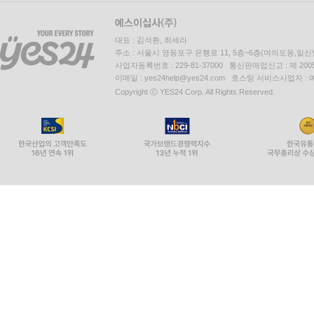
대표 : 김석환, 최세라
주소 : 서울시 영등포구 은행로 11, 5층~6층(여의도동,일신
사업자등록번호 : 229-81-37000 통신판매업신고 : 제 200
이메일 : yes24help@yes24.com 호스팅 서비스사업자 :
Copyright ⓒ YES24 Corp. All Rights Reserved.