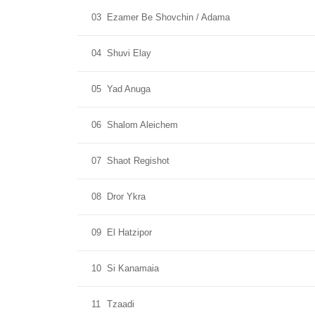
03
Ezamer Be Shovchin / Adama
04
Shuvi Elay
05
Yad Anuga
06
Shalom Aleichem
07
Shaot Regishot
08
Dror Ykra
09
El Hatzipor
10
Si Kanamaia
11
Tzaadi