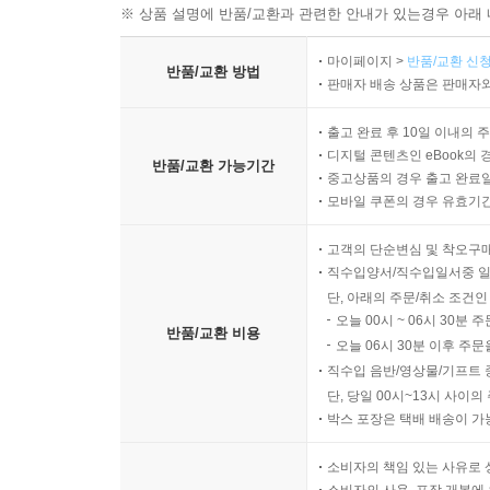
※ 상품 설명에 반품/교환과 관련한 안내가 있는경우 아래 
마이페이지 >
반품/교환 신청
반품/교환 방법
판매자 배송 상품은 판매자와
출고 완료 후 10일 이내의 
디지털 콘텐츠인 eBook의 
반품/교환 가능기간
중고상품의 경우 출고 완료일
모바일 쿠폰의 경우 유효기간(
고객의 단순변심 및 착오구
직수입양서/직수입일서중 일
단, 아래의 주문/취소 조건인
오늘 00시 ~ 06시 30분 
반품/교환 비용
오늘 06시 30분 이후 주문
직수입 음반/영상물/기프트 
단, 당일 00시~13시 사이
박스 포장은 택배 배송이 가
소비자의 책임 있는 사유로 