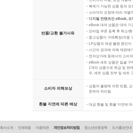
소비자의 사용, 포장 개봉에 
복제가 가능한 상품 등의 포장을 
소비자의 요청에 따라 개별
디지털 컨텐츠인 eBook, 
eBook 대여 상품은 대여 기
모바일 쿠폰 등록 후 취소/환
반품/교환 불가사유
중고상품이 구매확정(자동 
LP상품의 재생 불량 원인이 기
시간의 경과에 의해 재판매가
전자상거래 등에서의 소비자
eBook 세트 상품은 일괄 
1개의 상품으로 취급 및 판매
우, 세트 상품 전부 및 세트
상품의 불량에 의한 반품, 교
소비자 피해보상
준하여 처리됨
환불 지연에 따른 배상
대금 환불 및 환불 지연에 
회사소개
인재채용
이용약관
개인정보처리방침
청소년보호정책
도서홍보안내