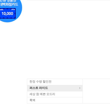
한정 수량 할인전
퍼스트 라이드
세상 참 예쁜 오드리
룩백