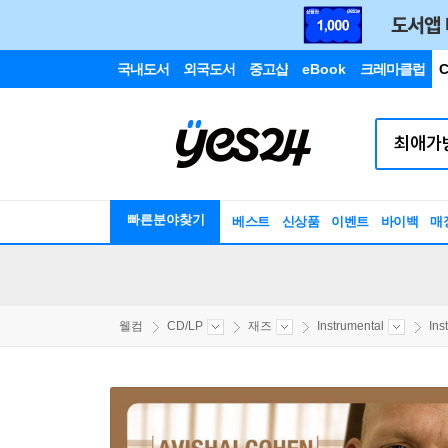
국내도서
외국도서
중고샵
eBook
크레마클럽
C
빠른분야찾기
베스트
신상품
이벤트
바이백
매
웰컴
CD/LP
재즈
Instrumental
Ins