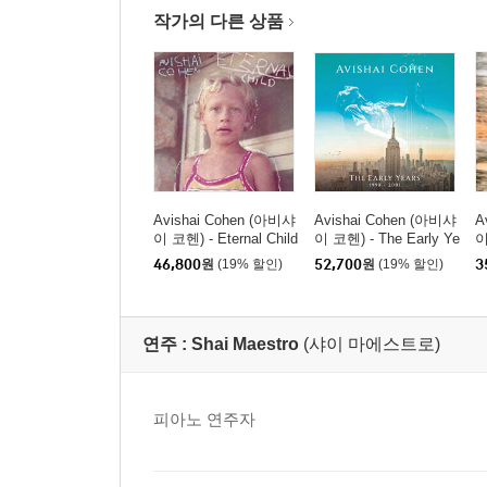
작가의 다른 상품
Avishai Cohen (아비샤
Avishai Cohen (아비샤
A
이 코헨) - Eternal Child
이 코헨) - The Early Ye
이
[LP]
ars 1998~2001 [4CD
d
46,800
원
(19% 할인)
52,700
원
(19% 할인)
3
박스세트]
연주 :
Shai Maestro
(샤이 마에스트로)
피아노 연주자