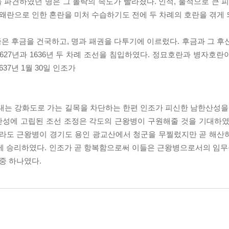
파견하였던 명은 그 몰락의 속도가 빨라졌다. 인적, 물적으로 큰 피
 왜란으로 인한 혼란을 미처 수습하기도 전에 두 차례의 호란을 겪게 
은 후금을 건국하고, 명과 패권을 다투기에 이르렀다. 후금과 그 후
27년과 1636년 두 차례 조선을 침입하였다. 정묘호란과 병자호란
37년 1월 30일 인조가
선봉대는 강화도로 가는 길목을 차단하는 한편 인조가 피신한 남한산성을
산성에 고립된 조선 조정은 각도의 근왕병이 구원해줄 것을 기대하였
전라도 근왕병이 경기도 용인 광교산에서 청군을 무찔렀지만 곧 해산
게 승리하였다. 인조가 곧 항복함으로써 이들은 근왕병으로서의 임무를
중 하나였다.