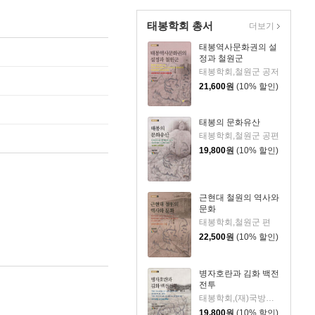
태봉학회 총서
더보기
태봉역사문화권의 설
정과 철원군
태봉학회,철원군 공저
21,600
원
(10% 할인)
태봉의 문화유산
태봉학회,철원군 공편
19,800
원
(10% 할인)
근현대 철원의 역사와
문화
태봉학회,철원군 편
22,500
원
(10% 할인)
병자호란과 김화 백전
전투
태봉학회,(재)국방문화재연구원,철원군 공편
19,800
원
(10% 할인)