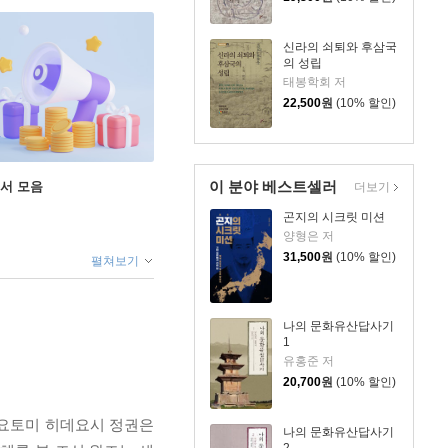
신라의 쇠퇴와 후삼국
의 성립
태봉학회 저
22,500
원
(10% 할인)
이 분야 베스트셀러
도서 모음
더보기
곤지의 시크릿 미션
양형은 저
31,500
원
(10% 할인)
펼쳐보기
나의 문화유산답사기
1
유홍준 저
20,700
원
(10% 할인)
 도요토미 히데요시 정권은
나의 문화유산답사기