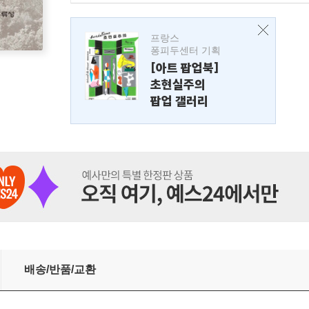
프랑스
퐁피두센터 기획
[아트 팝업북]
초현실주의
팝업 갤러리
배송/반품/교환