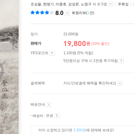
조성을
,
한명기
,
이종호
,
강성문
,
노영구
저 외 5명
주류성
8.0
회원리뷰(
1
건)
정가
22,000원
19,800
원
판매가
(10% 할인)
YES포인트
1,100원 (5% 적립)
5만원이상 구매 시 2천원 추가적립
결제혜택
카드/간편결제 혜택을 확인하세요
배송안내
배송비 : 무료
이미 소장하고 있다면
3,300원
에 판매해 보세요!