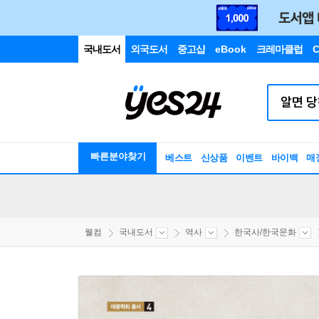
국내도서
외국도서
중고샵
eBook
크레마클럽
C
빠른분야찾기
베스트
신상품
이벤트
바이백
매
웰컴
국내도서
역사
한국사/한국문화