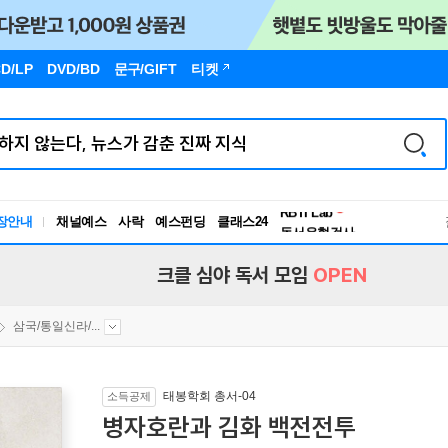
D/LP
DVD/BD
문구
/GIFT
티켓
독서유형검사
RBTI Lab
장안내
채널예스
사락
예스펀딩
클래스24
독서유형검사
크클 심야 독서 모임
OPEN
삼국/통일신라/...
태봉학회 총서-04
소득공제
병자호란과 김화 백전전투