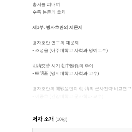
총서를 펴내며
수록 논문의 출처
제1부. 병자호란의 제문제
병자호란 연구의 제문제
- 조성을 (아주대학교 사학과 명예교수)
明淸交替 시기 朝中關係의 추이
- 韓明基 (명지대학교 사학과 교수)
병자호란의 開戰원인과 朝·淸의 군사전략 비교연구
- 이종호 (건양대학교 군사학과 교수)
朝鮮 政府의 捕虜 送還 노력
저자 소개
- 강성문 (전 육군사관학교 사학과 교수)
(10명)