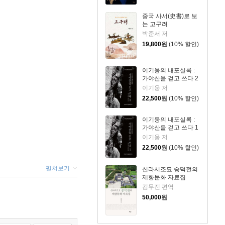
중국 사서(史書)로 보
는 고구려
박준서 저
19,800
원
(10% 할인)
이기웅의 내포실록 :
가야산을 걷고 쓰다 2
이기웅 저
22,500
원
(10% 할인)
이기웅의 내포실록 :
가야산을 걷고 쓰다 1
이기웅 저
22,500
원
(10% 할인)
펼쳐보기
신라시조묘 숭덕전의
제향문화 자료집
김무진 편역
50,000
원