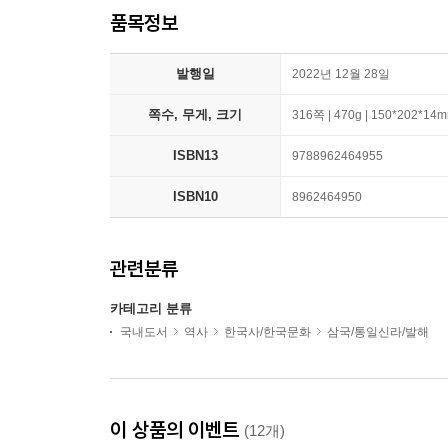
품목정보
발행일
2022년 12월 28일
쪽수, 무게, 크기
316쪽 | 470g | 150*202*14
ISBN13
9788962464955
ISBN10
8962464950
관련분류
카테고리 분류
국내도서
역사
한국사/한국문화
삼국/통일신라/발해
이 상품의 이벤트
(12개)