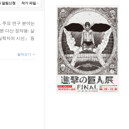
 알림신청
작가 파일
 주요 연구 분야는
본 다산 정약용: 샅
 실학자의 시선』 등
펼쳐보기