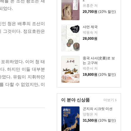
2
해를 본 조선 왕조는 새
유홍준 저
되었다.
20,700
원
(10% 할인)
신인 청은 배후의 조선이
샤먼 제국
이 그것이다. 정묘호란은
박용숙 저
28,000
원
중국 사서(史書)로 보
 포위하였다. 이어 청 태
는 고구려
박준서 저
다. 하지만 이들 대부분
19,800
원
(10% 할인)
하였다. 유림이 지휘하던
 다할 수 없었지만, 이
이 분야 신상품
더보기
곤지의 시크릿 미션
양형은 저
31,500
원
(10% 할인)