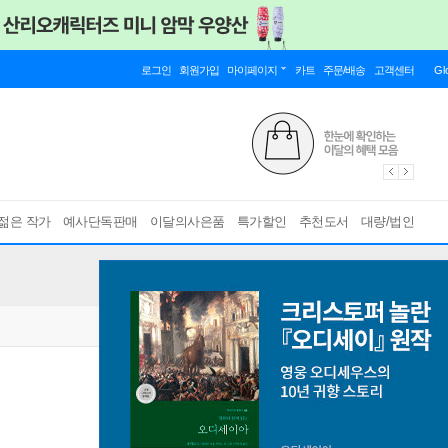
로그인
회원가입
마이페이지
카트
주문/배송
고객센터
Gl
젊은 작가
예사단독판매
이달의사은품
특가할인
추천도서
대량/법인