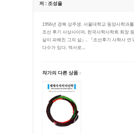
제2부. 김화 백전전투
저 :
조성을
17세기 전반기 조선의 대북방 방어전략과 평안도 
1956년 경북 상주생. 서울대학교 동양사학과
- 노영구 (국방대학교 군사전략학과 교수)
조선 후기 사상사이며, 한국사학사학회 회장 등
샅이 파헤친 그의 삶』, 『조선후기 사학사 연
丙子胡亂의 戰況과 金化戰鬪 一考
다수가 있다. 역서로...
- 柳承宙 (고려대학교 역사교육과 명예교수)
丙子胡亂 金化 栢田戰鬪 考察
- 권순진 (수도문물연구원 실장)
작가의 다른 상품
戰骨塚의 조성 경위와 위치 比定
- 柳在春 (강원대학교 사학과 교수)
김화 백전대첩(栢田大捷) 유적의 현황과 보존대책
- 이 재 (국방문화재연구원 원장)