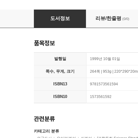
The Oryx Guide to Natural History: The Earth 
도서정보
리뷰/한줄평
(0/0)
품목정보
발행일
1999년 10월 01일
쪽수, 무게, 크기
264쪽 | 953g | 220*290*20
ISBN13
9781573561594
ISBN10
1573561592
관련분류
카테고리 분류