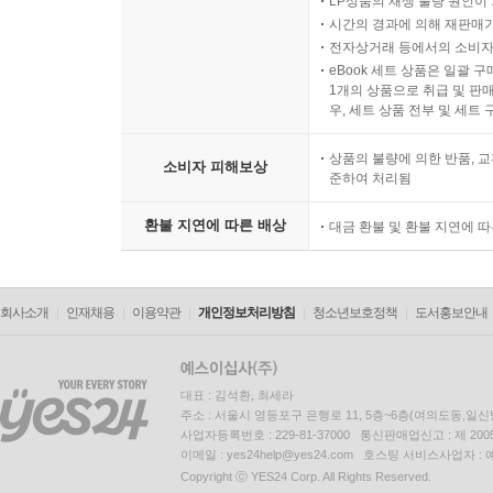
LP상품의 재생 불량 원인이 기
시간의 경과에 의해 재판매가
전자상거래 등에서의 소비자
eBook 세트 상품은 일괄 
1개의 상품으로 취급 및 판매
우, 세트 상품 전부 및 세트
상품의 불량에 의한 반품, 교
소비자 피해보상
준하여 처리됨
환불 지연에 따른 배상
대금 환불 및 환불 지연에 
회사소개
인재채용
이용약관
개인정보처리방침
청소년보호정책
도서홍보안내
대표 : 김석환, 최세라
주소 : 서울시 영등포구 은행로 11, 5층~6층(여의도동,일신
사업자등록번호 : 229-81-37000 통신판매업신고 : 제 200
이메일 : yes24help@yes24.com 호스팅 서비스사업자 :
Copyright ⓒ YES24 Corp. All Rights Reserved.