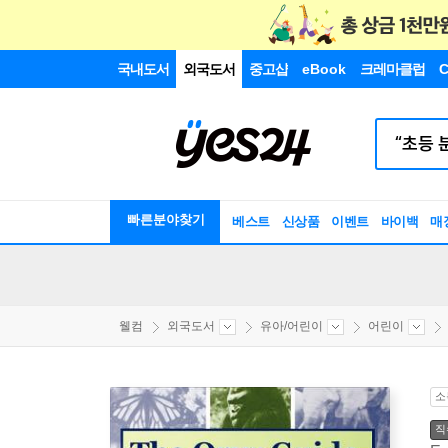
국내도서
외국도서
중고샵
eBook
크레마클럽
C
빠른분야찾기
베스트
신상품
이벤트
바이백
매
웰컴
외국도서
유아/어린이
어린이
소
직