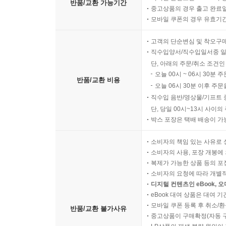
반품/교환 가능기간
중고상품의 경우 출고 완료일
모바일 쿠폰의 경우 유효기간(
고객의 단순변심 및 착오구
직수입양서/직수입일서중 일
단, 아래의 주문/취소 조건인
오늘 00시 ~ 06시 30분 
반품/교환 비용
오늘 06시 30분 이후 주문
직수입 음반/영상물/기프트 
단, 당일 00시~13시 사이
박스 포장은 택배 배송이 가
소비자의 책임 있는 사유로 
소비자의 사용, 포장 개봉에 
복제가 가능한 상품 등의 포장을 
소비자의 요청에 따라 개별
디지털 컨텐츠인 eBook, 
eBook 대여 상품은 대여 기
모바일 쿠폰 등록 후 취소/환
반품/교환 불가사유
중고상품이 구매확정(자동 