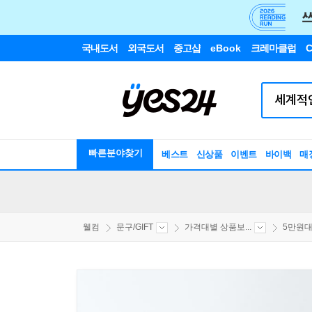
국내도서
외국도서
중고샵
eBook
크레마클럽
C
빠른분야찾기
베스트
신상품
이벤트
바이백
매
웰컴
문구/GIFT
가격대별 상품보...
5만원