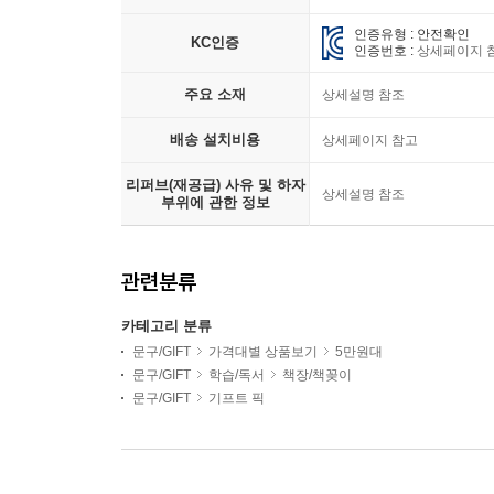
인증유형 : 안전확인
KC인증
인증번호 :
상세페이지 
주요 소재
상세설명 참조
배송 설치비용
상세페이지 참고
리퍼브(재공급) 사유 및 하자
상세설명 참조
부위에 관한 정보
관련분류
카테고리 분류
문구/GIFT
가격대별 상품보기
5만원대
문구/GIFT
학습/독서
책장/책꽂이
문구/GIFT
기프트 픽