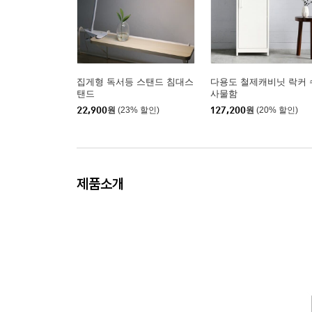
집게형 독서등 스탠드 침대스
다용도 철제캐비닛 락커 
탠드
사물함
22,900
원
(23% 할인)
127,200
원
(20% 할인)
제품소개