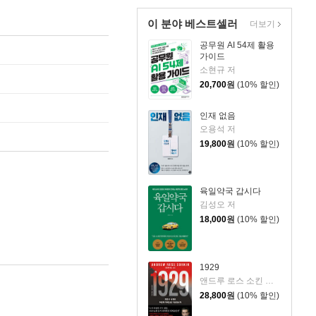
이 분야 베스트셀러
더보기
공무원 AI 54제 활용
가이드
소현규 저
20,700
원
(10% 할인)
인재 없음
오용석 저
19,800
원
(10% 할인)
육일약국 갑시다
김성오 저
18,000
원
(10% 할인)
1929
앤드루 로스 소킨 저/조용빈 역/신현호 감수
28,800
원
(10% 할인)