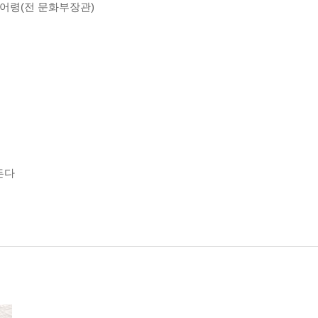
이어령(전 문화부장관)
든다