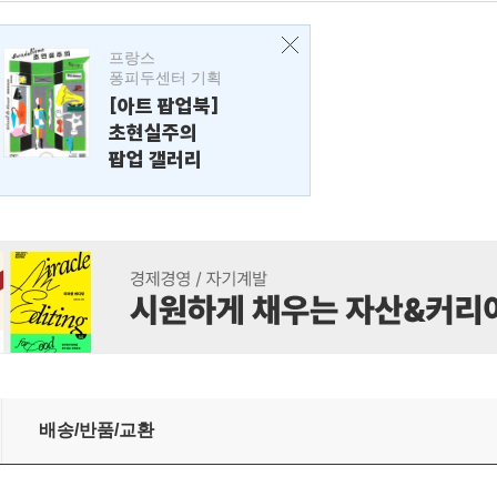
프랑스
퐁피두센터 기획
[아트 팝업북]
초현실주의
팝업 갤러리
배송/반품/교환