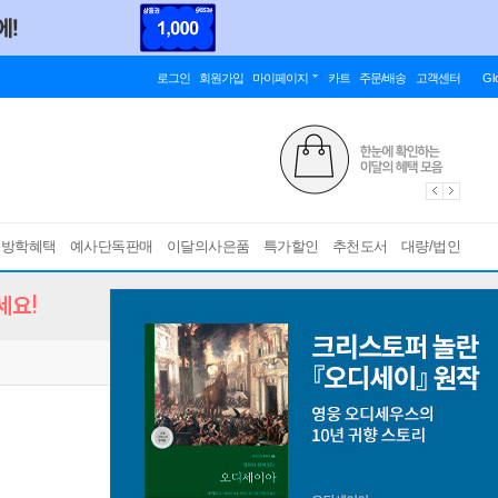
로그인
회원가입
마이페이지
카트
주문/배송
고객센터
Gl
름방학혜택
예사단독판매
이달의사은품
특가할인
추천도서
대량/법인
세요!