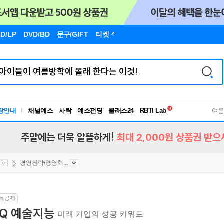
D/LP
DVD/BD
문구
/GIFT
티켓
독서유형검사
RBTI Lab
장안내
채널예스
사락
예스펀딩
클래스24
독서유형검사
여
주말에는 더욱 알뜰하게!
최대 2,000원 상품권 받으
경영전략/경영혁...
득공제
AQ 예술지능
미래 기업의 성공 키워드