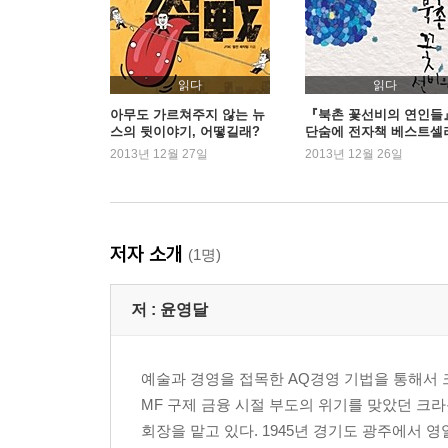
AQ, 새로운 경쟁의 룰
수동적인 소비에서 능동적인 창조로
노동의 종말, 예술의 부활
IQ, EQ의 시대에서 AQ의 시대로
읽다
읽다
아무도 가르쳐주지 않는 뉴
『북촌 꽃선비의 연인들
스의 뒷이야기, 어떻길래?
단숨에 전자책 베스트셀
2장 AQ 경영으로 승리하라
1위 등극
2013년 12월 27일
2013년 12월 26일
고객을 예술가로 만드는 기업들
본질은 단순하다, 그것은 아름답다- 애플의 ‘미학’
완전히 빠져들게 하라- 디즈니랜드의 ‘몰입’
창조란 결국 노는 것이다- 구글의 ‘유희’
저자 소개
(1명)
천상의 오케스트라를 이끄는 지휘자- 할리데이비슨의
창조란 낯선 것들의 소통이다- 레고의 ‘소통’
저 :
윤영달
3장 AQ 기업으로 변화하라
AQ 고객을 창조하는 ‘체험 2.0’ 전략으로 진화하자
예술과 경영을 접목한 AQ경영 기법을 통해서
창조 플랫폼의 설계자이자 공동 실행자로서의 기업
MF 구제 금융 시절 부도의 위기를 맞았던 
새 시대의 키워드, 전사와 예술가의 공존 능력
회장을 맡고 있다. 1945년 경기도 광주에서
AQ 기업에 필요한 리더십