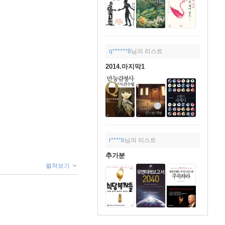
q******8
님의 리스트
2014.마지막1
r****b
님의 리스트
추가분
펼쳐보기