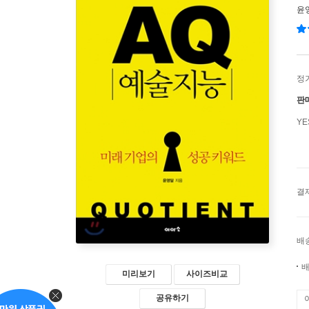
윤
정
판
Y
결
배
배
미리보기
사이즈비교
공유하기