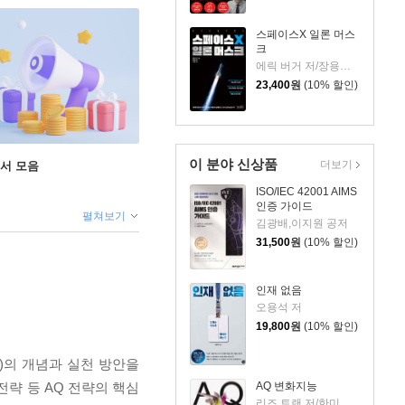
스페이스X 일론 머스
크
에릭 버거 저/장용원 역/서성현 감수
23,400
원
(10% 할인)
이 분야 신상품
더보기
도서 모음
ISO/IEC 42001 AIMS
인증 가이드
펼쳐보기
김광배,이지원 공저
31,500
원
(10% 할인)
인재 없음
오용석 저
19,800
원
(10% 할인)
)의 개념과 실천 방안을
AQ 변화지능
전략 등 AQ 전략의 핵심
리즈 트랜 저/한미선 역