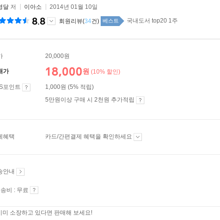
영달
저
이아소
2014년 01월 10일
8.8
국내도서 top20 1주
회원리뷰(
34
건)
베스트
가
20,000원
18,000
원
매가
(10% 할인)
ES포인트
1,000원 (5% 적립)
5만원이상 구매 시 2천원 추가적립
제혜택
카드/간편결제 혜택을 확인하세요
송안내
송비 : 무료
이미 소장하고 있다면 판매해 보세요!