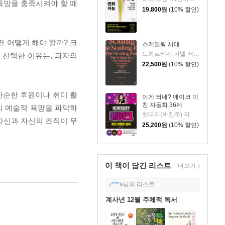
욕망을 충족시켜야 할 때
19,800
원
(10% 할인)
면 어떻게 해야 할까? 크
스케일링 시대
드와르케시 파텔 저/개빈 리치 편/노승영 역/한운희 해제
 선택한 이유는, 과자의
22,500
원
(10% 할인)
단순한 후원이나 취미 활
이게 되네? 메이크 미
친 자동화 36제
의 예술적 욕망을 파악하
챗대리(박진주) 저
자신과 자신의 조직이 무
25,200
원
(10% 할인)
이 책이 담긴
리스트
더보기
z***a
님의 리스트
계사년 12월 주체적 독서