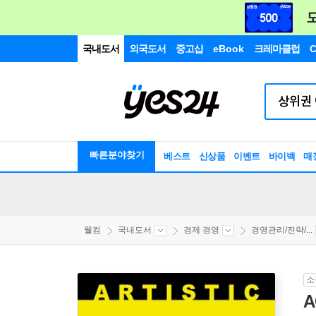
국내도서
외국도서
중고샵
eBook
크레마클럽
C
빠른분야찾기
베스트
신상품
이벤트
바이백
매
웰컴
국내도서
경제 경영
경영관리/전략/...
소