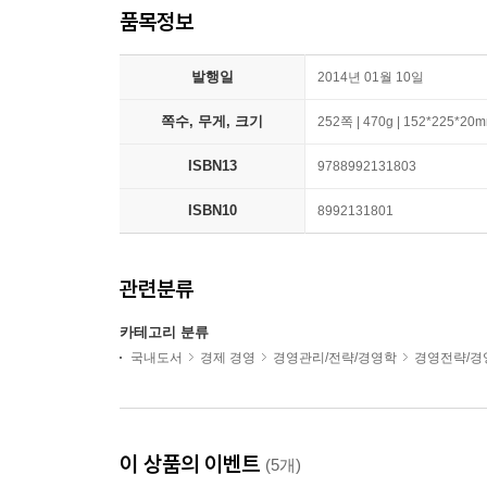
품목정보
발행일
2014년 01월 10일
쪽수, 무게, 크기
252쪽 | 470g | 152*225*20
ISBN13
9788992131803
ISBN10
8992131801
관련분류
카테고리 분류
국내도서
경제 경영
경영관리/전략/경영학
경영전략/경
이 상품의 이벤트
(5개)