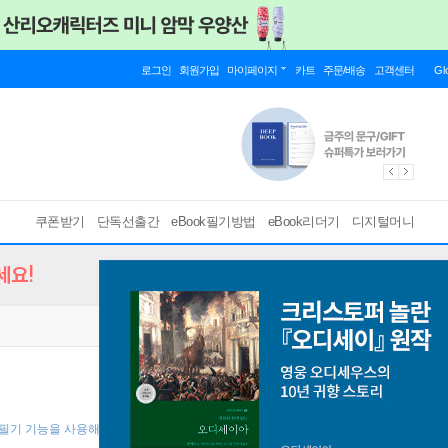
로그인
회원가입
마이페이지
카트
주문/배송
고객센터
Gl
쿠폰받기
단독선출간
eBook필기방법
eBook리더기
디지털머니
세요!
 필기 기능을 사용해 보세요! ]