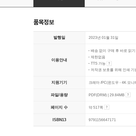
품목정보
발행일
2023년 01월 31일
배송 없이 구매 후 바로 읽
제한없음
이용안내
TTS 가능
저작권 보호를 위해 인쇄 기
지원기기
크레마 /PC(윈도우 - 4K 모
파일/용량
PDF(DRM) | 29.84MB
페이지 수
약 517쪽
ISBN13
9791156647171