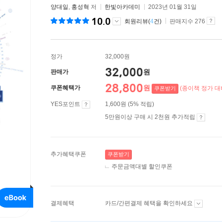
양대일
,
홍성혁
저
한빛아카데미
2023년 01월 31일
10.0
회원리뷰(
4
건)
판매지수 276
정가
32,000원
32,000
원
판매가
28,800
원
쿠폰혜택가
(종이책 정가 대비
쿠폰받기
YES포인트
1,600원 (5% 적립)
5만원이상 구매 시 2천원 추가적립
추가혜택쿠폰
쿠폰받기
주문금액대별 할인쿠폰
결제혜택
카드/간편결제 혜택을 확인하세요