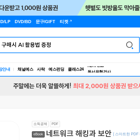
D/LP
DVD/BD
문구
/GIFT
티켓
독서유형검사
RBTI Lab
장안내
채널예스
사락
예스펀딩
클래스24
독서유형검사
주말에는 더욱 알뜰하게!
최대 2,000원 상품권 받으
소득공제
PDF
네트워크 해킹과 보안
[ 스마트한 PDF
eBook