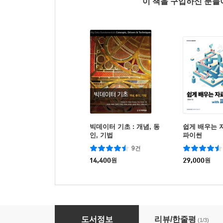
이 책을 구입하신 분
빅데이터 기초 : 개념, 동
쉽게 배우는 자
인, 기법
파이썬
9건
14,400
원
29,000
원
네트워크 해킹과 보안
도서정보
리뷰/한줄평
(1/3)