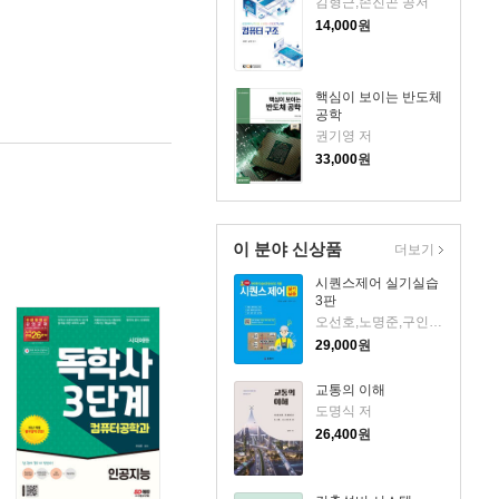
김형근,손진곤 공저
14,000
원
핵심이 보이는 반도체
공학
권기영 저
33,000
원
이 분야 신상품
더보기
시퀀스제어 실기실습
3판
오선호,노명준,구인석 저
29,000
원
교통의 이해
도명식 저
26,400
원