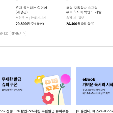
혼자 공부하는 C 언어
코딩 자율학습 스프링
(개정판)
부트 3 자바 백엔드 개발
입문
인사이트(insight)
서현우 저
한빛미디어
홍팍 저
길벗
|
|
|
20,800
원
(0% 할인)
26,400
원
(0% 할인)
보세요.
전체보기
Book 전종 10%할인+5%적립 무한발급 슈퍼쿠폰
[이용안내] 예스24 eBo