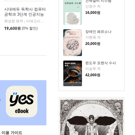
건축설비 시스템
신정수 저
시대에듀 독학사 컴퓨터
16,000
원
공학과 3단계 인공지능
최성운 편저
시대고시기획 시대교육
|
19,600
원
(0% 할인)
장애인 페르소나
가현욱 저
20,000
원
윈도우 포렌식 수사
이승무 저
42,000
원
ok 이용 가이드