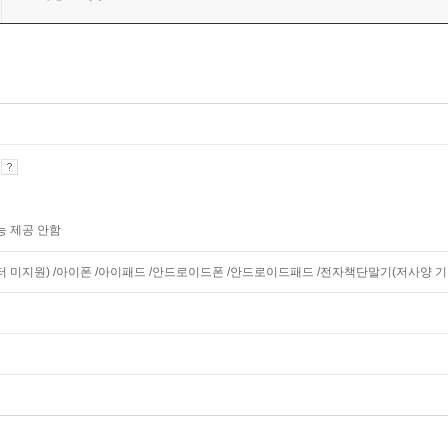
기
능 제공 안함
니터 미지원) /아이폰 /아이패드 /안드로이드폰 /안드로이드패드 /전자책단말기(저사양 기기 