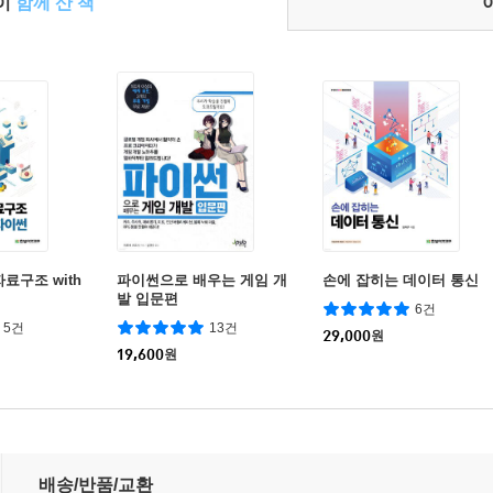
들이
함께 산 책
료구조 with
파이썬으로 배우는 게임 개
손에 잡히는 데이터 통신
발 입문편
6건
5건
13건
29,000
원
19,600
원
배송/반품/교환