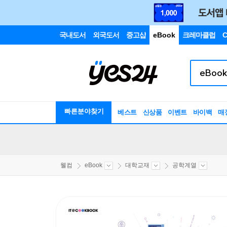
국내도서
외국도서
중고샵
eBook
크레마클럽
C
빠른분야찾기
베스트
신상품
이벤트
바이백
매
웰컴
eBook
대학교재
공학계열