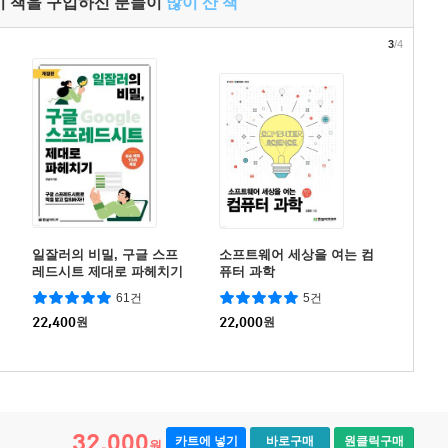
이 책을 구입하신 분들이
많이 산 책
3
/4
일잘러의 비밀, 구글 스프
소프트웨어 세상을 여는 컴
레드시트 제대로 파헤치기
퓨터 과학
61건
5건
22,400
원
22,000
원
32,000
카트에 넣기
바로구매
원클릭구매
원