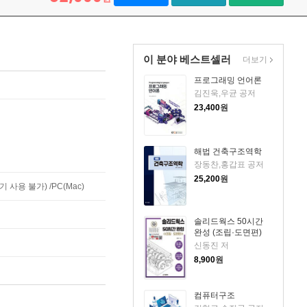
이 분야 베스트셀러
더보기
프로그래밍 언어론
김진욱,우균 공저
23,400
원
해법 건축구조역학
장동찬,홍갑표 공저
25,200
원
사용 불가) /PC(Mac)
솔리드웍스 50시간
완성 (조립·도면편)
신동진 저
8,900
원
컴퓨터구조