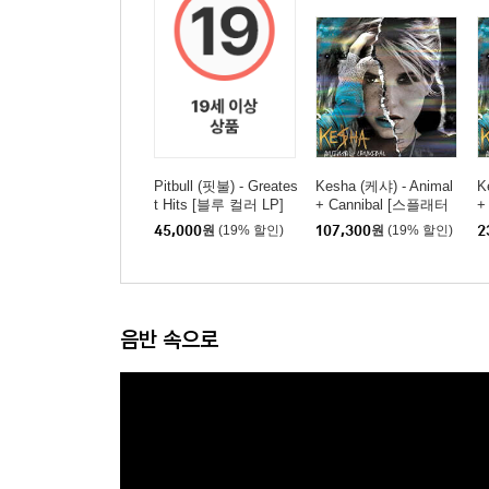
Pitbull (핏불) - Greates
Kesha (케샤) - Animal
K
t Hits [블루 컬러 LP]
+ Cannibal [스플래터
+
컬러 2LP]
45,000
원
(19% 할인)
107,300
원
(19% 할인)
2
음반 속으로