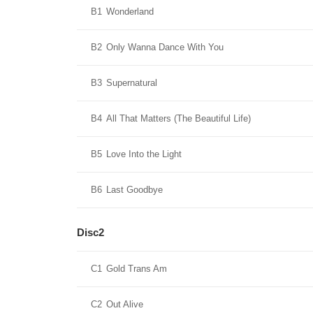
B1
Wonderland
B2
Only Wanna Dance With You
B3
Supernatural
B4
All That Matters (The Beautiful Life)
B5
Love Into the Light
B6
Last Goodbye
Disc2
C1
Gold Trans Am
C2
Out Alive