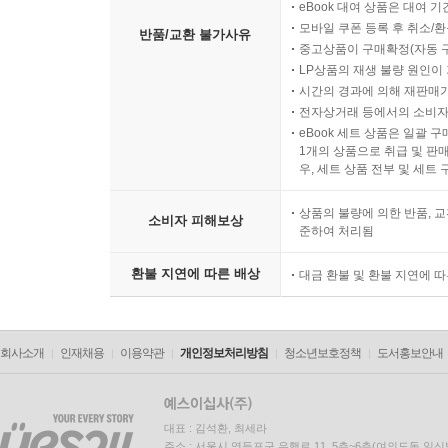
eBook 대여 상품은 대여 기
모바일 쿠폰 등록 후 취소/환
반품/교환 불가사유
중고상품이 구매확정(자동 
LP상품의 재생 불량 원인이 기
시간의 경과에 의해 재판매가
전자상거래 등에서의 소비자
eBook 세트 상품은 일괄 
1개의 상품으로 취급 및 판매
우, 세트 상품 전부 및 세트
상품의 불량에 의한 반품, 교
소비자 피해보상
준하여 처리됨
환불 지연에 따른 배상
대금 환불 및 환불 지연에 
회사소개
인재채용
이용약관
개인정보처리방침
청소년보호정책
도서홍보안내
대표 : 김석환, 최세라
주소 : 서울시 영등포구 은행로 11, 5층~6층(여의도동,일신