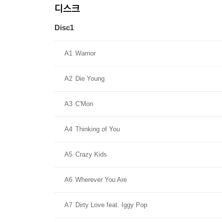
디스크
Disc1
A1
Warrior
A2
Die Young
A3
C'Mon
A4
Thinking of You
A5
Crazy Kids
A6
Wherever You Are
A7
Dirty Love feat. Iggy Pop