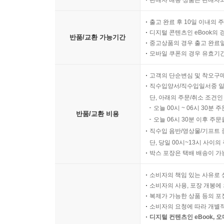
판매자 배송 상품은 판매자와
출고 완료 후 10일 이내의 
디지털 콘텐츠인 eBook의 
반품/교환 가능기간
중고상품의 경우 출고 완료일
모바일 쿠폰의 경우 유효기간(
고객의 단순변심 및 착오구
직수입양서/직수입일서중 일
단, 아래의 주문/취소 조건인
오늘 00시 ~ 06시 30분 
반품/교환 비용
오늘 06시 30분 이후 주문
직수입 음반/영상물/기프트 
단, 당일 00시~13시 사이
박스 포장은 택배 배송이 가
소비자의 책임 있는 사유로 
소비자의 사용, 포장 개봉에 
복제가 가능한 상품 등의 포장을 
소비자의 요청에 따라 개별
디지털 컨텐츠인 eBook, 