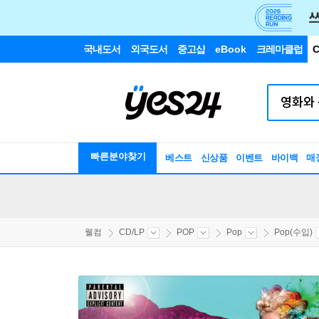
국내도서
외국도서
중고샵
eBook
크레마클럽
C
빠른분야찾기
베스트
신상품
이벤트
바이백
매
웰컴
CD/LP
POP
Pop
Pop(수입)