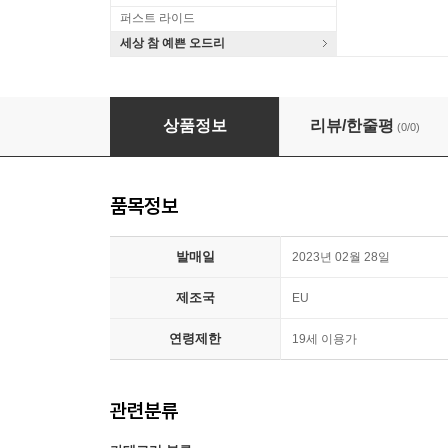
퍼스트 라이드
세상 참 예쁜 오드리
Ke$ha (Kesha 케샤) - 2집 Warrior [2LP]
상품정보
리뷰/한줄평
(0/0)
품목정보
발매일
2023년 02월 28일
제조국
EU
연령제한
19세 이용가
관련분류