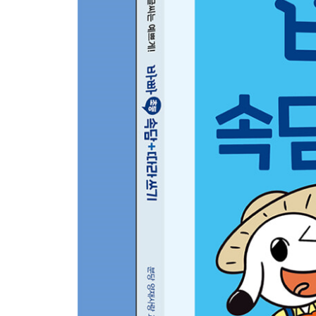
46 두부 먹다 이 빠진다
47 우물에 가 숭늉 찾는다
48 뚝배기보다 장맛이 좋다
49 남의 손의 떡은 커 보인다
50 당장 먹기엔 곶감이 달다
★ 다섯째 마당 복습
특별 부록: 머리가 좋아지는 ‘속담 초성 퀴즈 카드’ 5