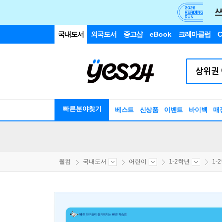
국내도서
외국도서
중고샵
eBook
크레마클럽
C
빠른분야찾기
베스트
신상품
이벤트
바이백
매
웰컴
국내도서
어린이
1-2학년
1-