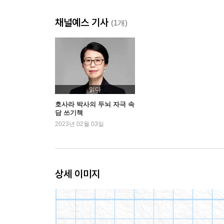
★ 첫째 마당 복습
채널예스 기사
(1개)
둘째 마당: 자연과 관련된 속담
11 수박 겉 핥기
12 도토리 키 재기
13 나무에 오르라 하고 흔드는 격
읽다
14 벼 이삭은 익을수록 고개를 숙인다
호사라 박사의 두뇌 자극 속
담 쓰기책
15 호박이 넝쿨째로 굴러떨어졌다
2023년 02월 03일
16 될성부른 나무는 떡잎부터 알아본다
17 소나무가 무성하면 잣나무도 기뻐한다
18 콩 심은 데 콩 나고 팥 심은 데 팥 난다
19 가랑잎이 솔잎더러 바스락거린다고 한다
상세 이미지
20 감나무 밑에 누워서 홍시 떨어지기를 기다린다
★ 둘째 마당 복습
셋째 마당: 사람과 관련된 속담