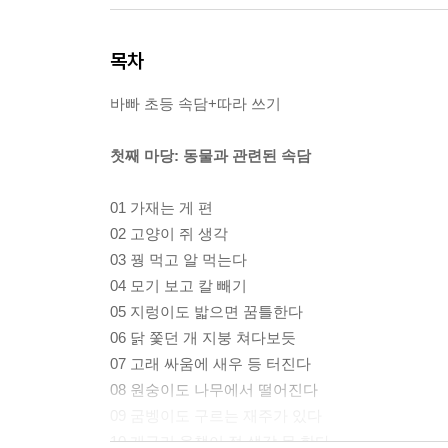
목차
바빠 초등 속담+따라 쓰기
첫째 마당: 동물과 관련된 속담
01 가재는 게 편
02 고양이 쥐 생각
03 꿩 먹고 알 먹는다
04 모기 보고 칼 빼기
05 지렁이도 밟으면 꿈틀한다
06 닭 쫓던 개 지붕 쳐다보듯
07 고래 싸움에 새우 등 터진다
08 원숭이도 나무에서 떨어진다
09 굼벵이도 구르는 재주가 있다
10 개구리 올챙이 적 생각 못 한다