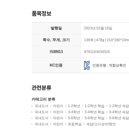
품목정보
발행일
2023년 02월 10일
쪽수, 무게, 크기
136쪽 | 478g | 210*280*10
ISBN13
9791163034520
KC인증
인증유형 : 적합성확인
관련분류
카테고리 분류
국내도서
어린이
1-2학년
1-2학년 학습
1-2학년 속
국내도서
어린이
3-4학년
3-4학년 학습
3-4학년 속
국내도서
어린이
5-6학년
5-6학년 학습
5-6학년 속
국내도서
어린이
초등학습
속담/고사성어/명언