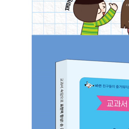
33 갓 쓰고 자전거 타기
34 바늘 가는 데 실 간다
35 밑 빠진 독에 물 붓기
36 백지장도 맞들면 낫다
37 구슬이 서 말이라도 꿰어야 보배
38 호미로 막을 것을 가래로 막는다
39 믿는 도끼에 발등 찍힌다
40 낫 놓고 기역 자도 모른다
★ 넷째 마당 복습
다섯째 마당: 음식과 관련된 속담
41 누워서 떡 먹기
42 울며 겨자 먹기
43 죽 쑤어 개 준다
44 달걀로 바위 치기
45 냉수 먹고 이 쑤시기