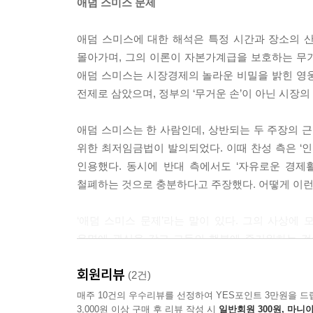
애덤 스미스 문제
있는 이들이 받아야 할 존경과 찬사는 흔히 부유하
약한 이들에게 돌아간다.
애덤 스미스에 대한 해석은 특정 시간과 장소의 
--- p.96
몰아가며, 그의 이론이 자본가계급을 보호하는 무
애덤 스미스는 시장경제의 놀라운 비밀을 밝힌 영
공정한 관찰자는 우리의 “가장 뻔뻔한 열정”에 대해 죽
전제로 삼았으며, 정부의 ‘무거운 손’이 아닌 시장
단념하는 것이 왜 적정한지, 자신의 최대 이익을 위
--- p.105
애덤 스미스는 한 사람인데, 상반되는 두 주장의 근
위한 최저임금법이 발의되었다. 이때 찬성 측은 ‘
스미스는 “정의가 제거되면 인간사회의 거대한 구조물
인용했다. 동시에 반대 측에서도 ‘자유로운 경제
그리고 완전한 평등을 확립하는 것이 모든 계급에 최
철폐하는 것으로 충분하다고 주장했다. 어떻게 이런
더라도 그가 정의의 가치를 얼마나 중시했는지를 알 
--- p.116
‘애덤 스미스 문제’라는 말이 있다. 그의 사상
운명에 관심을 갖고 그들의 행복에 즐거워하는 
애덤 스미스는 자유로운 시장을 중시했다. 그러나 
실현하기 위해 애쓴다고 했다.
지 않았다. 그런 말 자체를 쓰지도 않았다. 오히
회원리뷰
(2건)
--- p.150
저자는 스미스의 ‘공감하는 인간’과 ‘자기 이익을 
매주 10건의 우수리뷰를 선정하여 YES포인트 3만원을 드
3,000원 이상 구매 후 리뷰 작성 시
일반회원 300원, 마니아
추구가 사회적으로 유익하다는 게 그의 주장이다.