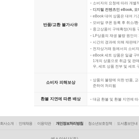
소비자의 요청에 따라 개별
디지털 컨텐츠인 eBook, 
eBook 대여 상품은 대여 기
모바일 쿠폰 등록 후 취소/환
반품/교환 불가사유
중고상품이 구매확정(자동 
LP상품의 재생 불량 원인이 기
시간의 경과에 의해 재판매가
전자상거래 등에서의 소비자
eBook 세트 상품은 일괄 
1개의 상품으로 취급 및 판매
우, 세트 상품 전부 및 세트
상품의 불량에 의한 반품, 교
소비자 피해보상
준하여 처리됨
환불 지연에 따른 배상
대금 환불 및 환불 지연에 
회사소개
인재채용
이용약관
개인정보처리방침
청소년보호정책
도서홍보안내