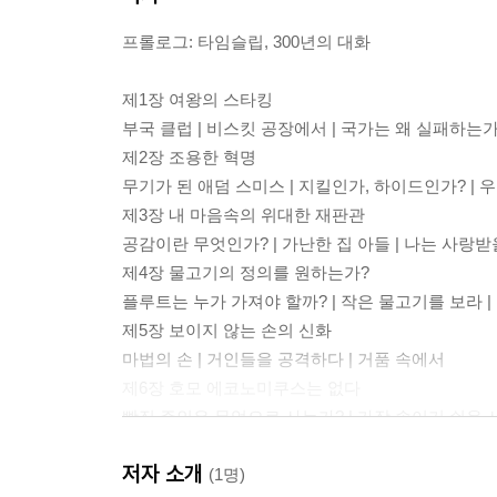
프롤로그: 타임슬립, 300년의 대화
제1장 여왕의 스타킹
부국 클럽 | 비스킷 공장에서 | 국가는 왜 실패하는가
제2장 조용한 혁명
무기가 된 애덤 스미스 | 지킬인가, 하이드인가? |
제3장 내 마음속의 위대한 재판관
공감이란 무엇인가? | 가난한 집 아들 | 나는 사랑받
제4장 물고기의 정의를 원하는가?
플루트는 누가 가져야 할까? | 작은 물고기를 보라 |
제5장 보이지 않는 손의 신화
마법의 손 | 거인들을 공격하다 | 거품 속에서
제6장 호모 에코노미쿠스는 없다
빵집 주인은 무엇으로 사는가? | 가장 속이기 쉬운 사
제7장 우리에게 모든 것을
저자 소개
대상속의 시대가 왔다 | 누가 애덤 스미스의 이름으
(1명)