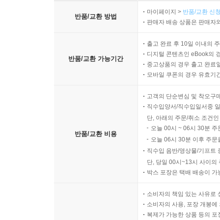
마이페이지 >
반품/교환 신청
반품/교환 방법
판매자 배송 상품은 판매자와
출고 완료 후 10일 이내의 
디지털 콘텐츠인 eBook의 
반품/교환 가능기간
중고상품의 경우 출고 완료일
모바일 쿠폰의 경우 유효기간(
고객의 단순변심 및 착오구
직수입양서/직수입일서중 일
단, 아래의 주문/취소 조건인
오늘 00시 ~ 06시 30분 
반품/교환 비용
오늘 06시 30분 이후 주문
직수입 음반/영상물/기프트 
단, 당일 00시~13시 사이
박스 포장은 택배 배송이 가
소비자의 책임 있는 사유로 
소비자의 사용, 포장 개봉에 
복제가 가능한 상품 등의 포장을 