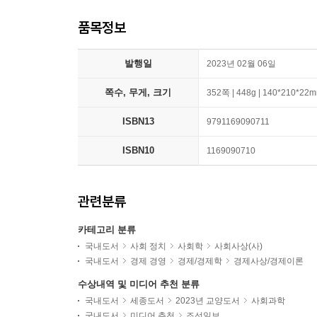
품목정보
발행일
2023년 02월 06일
쪽수, 무게, 크기
352쪽 | 448g | 140*210*22
ISBN13
9791169090711
ISBN10
1169090710
관련분류
카테고리 분류
국내도서
사회 정치
사회학
사회사상(사)
국내도서
경제 경영
경제/경제학
경제사상/경제이론
수상내역 및 미디어 추천 분류
국내도서
세종도서
2023년 교양도서
사회과학
국내도서
미디어 추천
조선일보