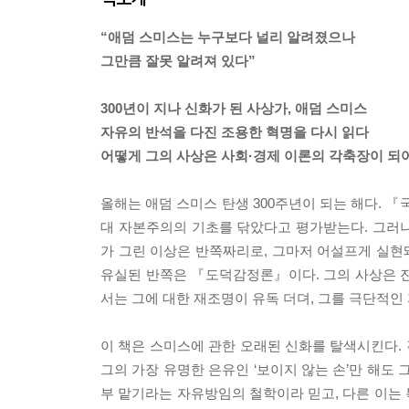
“애덤 스미스는 누구보다 널리 알려졌으나
그만큼 잘못 알려져 있다”
300년이 지나 신화가 된 사상가, 애덤 스미스
자유의 반석을 다진 조용한 혁명을 다시 읽다
어떻게 그의 사상은 사회·경제 이론의 각축장이 
올해는 애덤 스미스 탄생 300주년이 되는 해다.
대 자본주의의 기초를 닦았다고 평가받는다. 그러나
가 그린 이상은 반쪽짜리로, 그마저 어설프게 실
유실된 반쪽은 『도덕감정론』이다. 그의 사상은 진보
서는 그에 대한 재조명이 유독 더뎌, 그를 극단적
이 책은 스미스에 관한 오래된 신화를 탈색시킨다. 
그의 가장 유명한 은유인 ‘보이지 않는 손’만 해도 
부 맡기라는 자유방임의 철학이라 믿고, 다른 이는