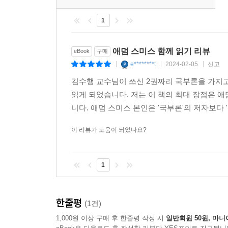
공립학교를 세워야 한다. 이렇듯 그가 주창한 자
1
이익의 충돌을 중재하는 적극적 개입에 기반한 자
저절로 주어지는 것이 아니며, 오랜 고민과 갈등과
애덤 스미스 함께 읽기 리뷰
eBook
구매
빈자의 편에 선 애덤 스미스
e********t
2024-02-05
신고
|
|
|
김수행 교수님이 쓰신 2권짜리 국부론을 가지고
애덤 스미스가 이기심의 옹호자라는 해석은 또 하
읽게 되었습니다. 저는 이 책의 최대 장점은 
인간상, 이타적인 인간상을 정립하려 애썼다. 이 
니다. 애덤 스미스 본인은 '국부론'의 저자보다 
그는 노예해방선언보다 한 세기 앞서서 노예제를 비
이해가 부딪칠 때면 거의 예외 없이 못 가진 자 편에
이 리뷰가 도움이 되었나요?
그는 『도덕감정론』 첫머리에서 공감이 무엇인지를
1
공감하는 능력이 있다. 다만 그 상상의 과정에서 내
적정한지 그렇지 않은지 도덕적으로 승인한다. 이때 
마음은 경제활동을 추동하는 힘이지만, 그것이 도덕의
한줄평
(1건)
1,000원 이상 구매 후 한줄평 작성 시
일반회원 50원, 마니
이 공정한 재판관의 판단 능력은 타인과의 상호작용