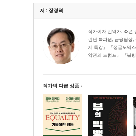
제8장 손목을 자르리라
2+2=1 | 감자칩과 반도체 칩 | 절인 청어 이야기 |
저 :
장경덕
제9장 우리는 모두 상인이다
상업사회와 자본주의 | 체스판의 말처럼 | 혁신의 
작가이자 번역가. 33
제10장 스미스 씨의 벌통
런던 특파원, 금융팀장,
세상에서 가장 멍한 사람 | 당파와 광신 | 나는 더 
제 특강』 『정글노믹스』
악관의 트럼프』 『불평
에필로그: 상상하라
행복은 판돈에 있지 않다 | 미래는 우리 손에 달려 
부록: 마술의 교과서
주
작가의 다른 상품
참고문헌
찾아보기