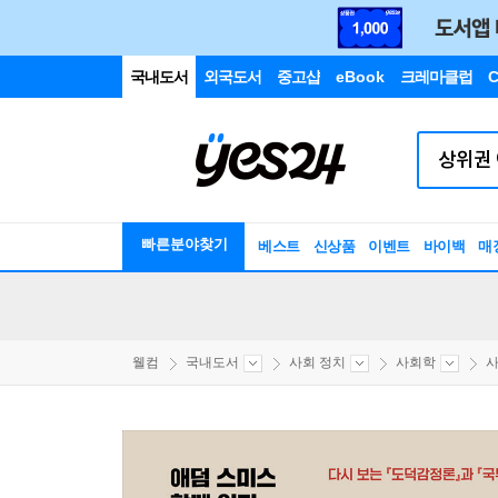
국내도서
외국도서
중고샵
eBook
크레마클럽
C
빠른분야찾기
베스트
신상품
이벤트
바이백
매
웰컴
국내도서
사회 정치
사회학
사