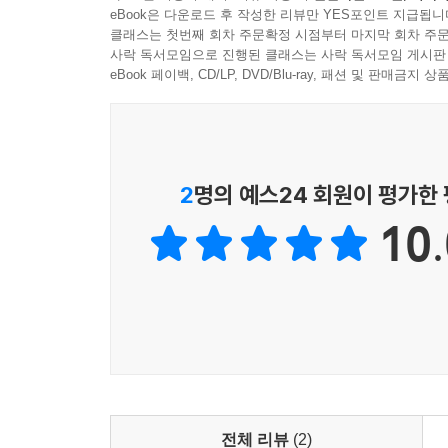
스미스는 상업사회의 그늘을 외면하지 않았다. 그는
eBook은 다운로드 후 작성한 리뷰만 YES포인트 지급됩니
‘도와주는 손’의 존재에 달려 있다. 사람들은 각자
서 끊임없이 단순 작업만 반복하는 노동자가 “예상
클래스는 첫번째 회차 주문확정 시점부터 마지막 회차 주문
사락 독서모임으로 진행된 클래스는 사락 독서모임 게시판
태”에 이를 수 있음을 경고했다. 또 상업사회는 상
스미스가 비판한 자유방임주의
eBook 페이백, CD/LP, DVD/Blu-ray, 패션 및 판매금
외시킬 것으로 봤다. 스미스 사후 시장경제와 자본
--- pp.260~261
이 책은 애덤 스미스를 편파적인 오해에서 구해내기 
특혜나 제한을 주는 모든 체제가 완전히 제거되면 
그는 시장을 정치경제학의 중심에 올려놓았다. 그러
권력이나 법률의 개입 없이도 사회에 부와 번영을 
2
명의 예스24 회원이 평가한
합리적인 인간이 아니라 공감하고 상상하는 인간을
자연적 자유를 침해하는 법률은 철폐돼야 하지만, 
10.
--- p.309
스미스 시대에 영국에서 지역 간 자유로운 이동을 
없다면 노동 수요와 공급의 불균형이 해소되지 않
하거나 제조업자가 소매업을 겸하지 못하게 한 
어리석은 법률과 행정이 특정 계층에게만 이익을 안
하지만 스미스는 신뢰와 질서, 정의를 유지하기 위해
서민들이 마시는 맥주보다는 증류주에 세금을 더 
세우도록 의무화해야 한다. 낭비벽이 심한 사람과 
전체 리뷰
(2)