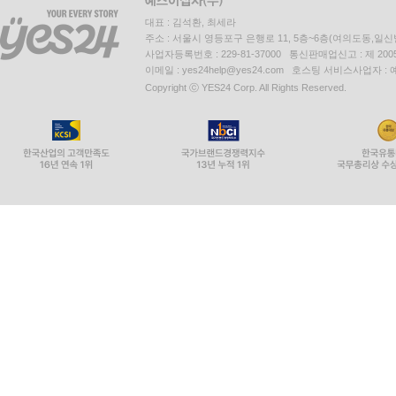
대표 : 김석환, 최세라
주소 : 서울시 영등포구 은행로 11, 5층~6층(여의도동,일신
사업자등록번호 : 229-81-37000 통신판매업신고 : 제 200
이메일 : yes24help@yes24.com 호스팅 서비스사업자 :
Copyright ⓒ YES24 Corp. All Rights Reserved.