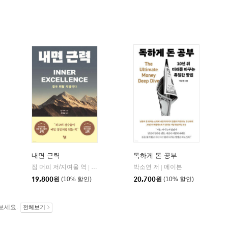
내면 근력
독하게 돈 공부
짐 머피 저/지여울 역
현대지성
윌북(willbook)
박소연 저
메이븐
|
|
|
19,800
원
(10% 할인)
20,700
원
(10% 할인)
보세요.
전체보기