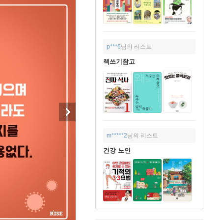
p***6
님의 리스트
책쓰기참고
m*****2
님의 리스트
건강 노인