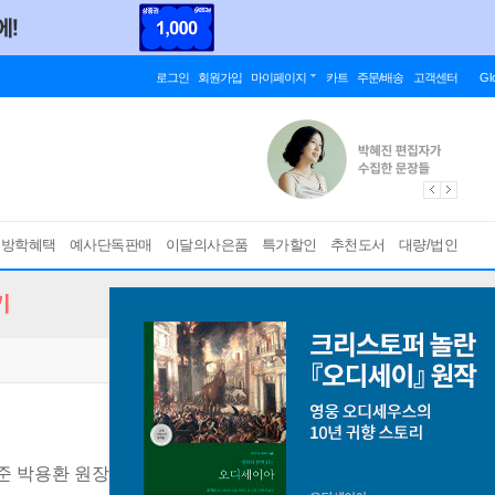
로그인
회원가입
마이페이지
카트
주문/배송
고객센터
Gl
름방학혜택
예사단독판매
이달의사은품
특가할인
추천도서
대량/법인
기
 박용환 원장의 3대 핵심 면역법
[ 개정판 ]