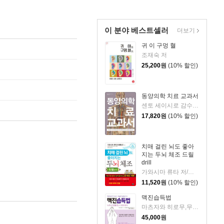
이 분야 베스트셀러
더보기
귀 이 구멍 혈
조재숙 저
25,200
원
(10% 할인)
동양의학 치료 교과서
센토 세이시로 감수/장은정 역
17,820
원
(10% 할인)
치매 걸린 뇌도 좋아
지는 두뇌 체조 드릴
drill
가와시마 류타 저/이주관,오시연 역
11,520
원
(10% 할인)
맥진습득법
마츠자와 히로무,무토 아츠코 저/기도 마사오 편저/유준상,노혜경 역
45,000
원