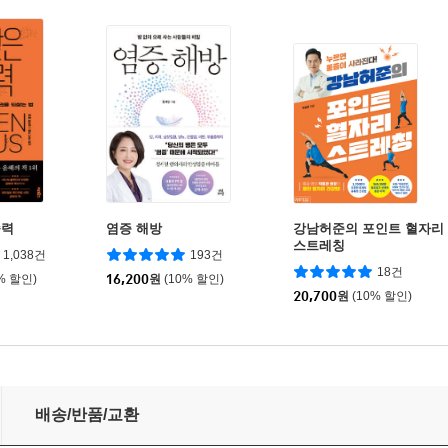
중력
염증 해방
강남허준의 포인트 혈자리
스트레칭
1,038건
193건
18건
% 할인)
16,200
원
(10% 할인)
20,700
원
(10% 할인)
배송/반품/교환