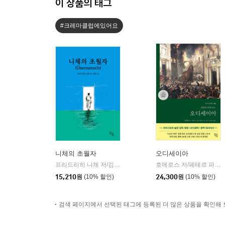
이 상품의 태그
#크레마클럽에있어요
니체의 초월자
오디세이아
프리드리히 니체 저/김철 편역
히읏
호메로스 저/페테르 파울 루벤스 그림/박문재 역
|
15,210
원
(10% 할인)
24,300
원
(10% 할인)
검색 페이지에서 선택된 태그에 등록된 더 많은 상품을 확인해 