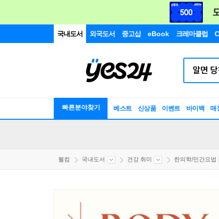
국내도서
외국도서
중고샵
eBook
크레마클럽
C
빠른분야찾기
베스트
신상품
이벤트
바이백
매
웰컴
국내도서
건강 취미
한의학/민간요법