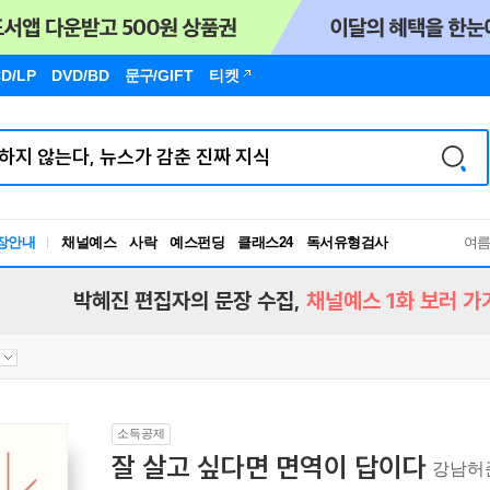
D/LP
DVD/BD
문구
/GIFT
티켓
장안내
채널예스
사락
예스펀딩
클래스24
독서유형검사
여
RBTI Lab
독서유형검사
박혜진 편집자의 문장 수집,
채널예스 1화 보러 가
소득공제
잘 살고 싶다면 면역이 답이다
강남허준