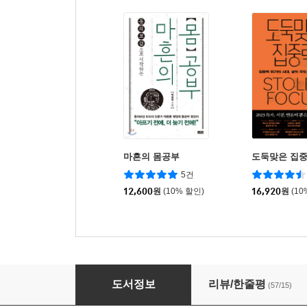
마흔의 몸공부
도둑맞은 집
5건
12,600
원
(10% 할인)
16,920
원
(10
잘 살고 싶다면 면역이 답이다
도서정보
리뷰/한줄평
(57/15)