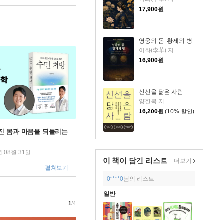
17,900
원
영웅의 몸, 황제의 병
이화(李華) 저
16,900
원
신선을 닮은 사람
양한복 저
16,200
원
(10% 할인)
무너진 몸과 마음을 되돌리는
년 08월 31일
이 책이 담긴
리스트
더보기
펼쳐보기
0****0
님의 리스트
일반
1
/4