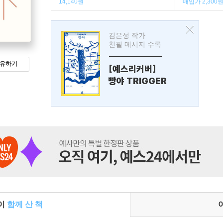
14,140원
매입가 2,300
김은성 작가
친필 메시지 수록
---------------
유하기
[예스리커버]
빵야 TRIGGER
들이
함께 산 책