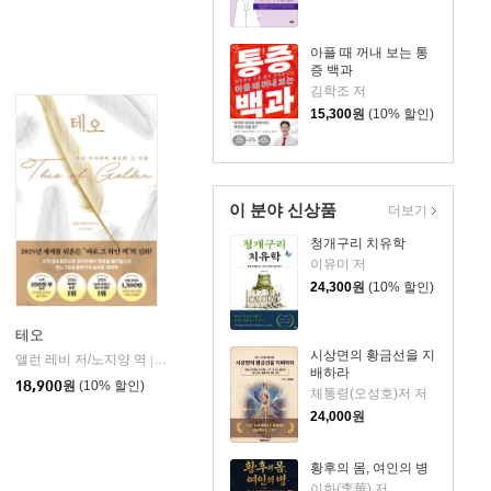
아플 때 꺼내 보는 통
증 백과
김학조 저
15,300
원
(10% 할인)
이 분야 신상품
더보기
청개구리 치유학
이유미 저
24,300
원
(10% 할인)
테오
시상면의 황금선을 지
앨런 레비 저/노지양 역
오팬하우스
|
배하라
18,900
원
(10% 할인)
체통령(오성호)저 저
24,000
원
황후의 몸, 여인의 병
이화(李華) 저