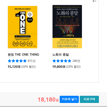
1
/4
원씽 THE ONE THING
노화의 종말
971건
190건
15,120
원
(10% 할인)
19,800
원
(10% 할인)
18,180
카트에 넣기
바로구매
원