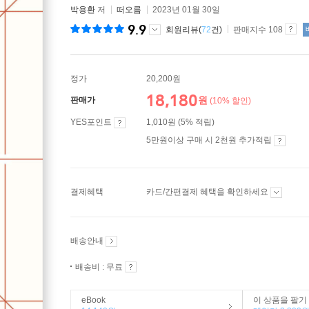
박용환
저
떠오름
2023년 01월 30일
9.9
회원리뷰(
72
건)
판매지수 108
정가
20,200원
18,180
원
판매가
(10% 할인)
YES포인트
1,010원 (5% 적립)
5만원이상 구매 시 2천원 추가적립
결제혜택
카드/간편결제 혜택을 확인하세요
배송안내
배송비 : 무료
eBook
이 상품을 팔기